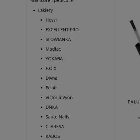
Manicure i pedicure
Lakiery
Hessi
EXCELLENT PRO
SLOWIANKA
Madlac
YOKABA
F.O.X
Divna
Eclair
Victoria Vynn
PALU
DNKA
Saute Nails
P
CLARESA
KABOS