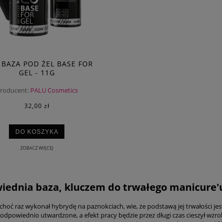
 BAZA POD ŻEL BASE FOR
GEL - 11G
roducent:
PALU Cosmetics
32,00 zł
DO KOSZYKA
ZOBACZ WIĘCEJ
ednia baza, kluczem do trwałego manicure
choć raz wykonał hybrydę na paznokciach, wie, że podstawą jej trwałości je
dpowiednio utwardzone, a efekt pracy będzie przez długi czas cieszył wzrok.