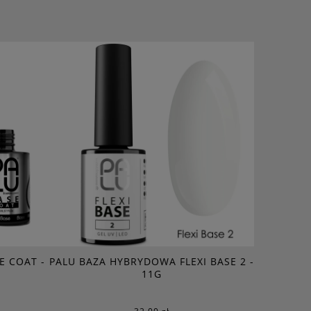
E COAT -
PALU BAZA HYBRYDOWA FLEXI BASE 2 -
PALU BA
11G