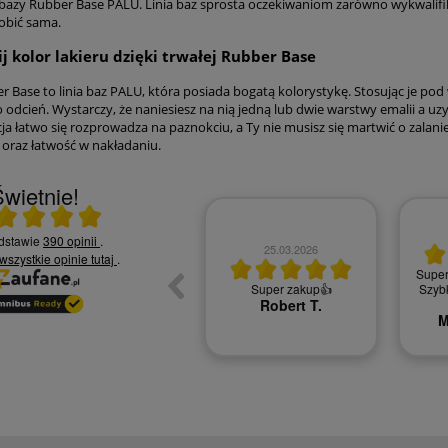
bazy Rubber Base PALU. Linia baz sprosta oczekiwaniom zarówno wykwalifiko
obić sama.
 kolor lakieru dzięki trwałej Rubber Base
r Base to linia baz PALU, która posiada bogatą kolorystykę. Stosując je p
o odcień. Wystarczy, że naniesiesz na nią jedną lub dwie warstwy emalii a u
ja łatwo się rozprowadza na paznokciu, a Ty nie musisz się martwić o zalani
oraz łatwość w nakładaniu.
wietnie!
 średnia 5 na 5
10.06.2026
odstawie
390 opinii
.
25.03.2026
 wszystkie opinie
tutaj
.
Czy jesteś zadowolony z
Super
jakości naszych usług? -
Super zakup👍
Szybk
Zadowolona tak polecę
Robert T.
Kamila S.
M