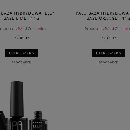
 BAZA HYBRYDOWA JELLY
PALU BAZA HYBRYDOWA 
BASE LIME - 11G
BASE ORANGE - 11
roducent:
PALU Cosmetics
Producent:
PALU Cosmeti
A DUAL FORMY SANDWICH
SLOWIANKA DUAL FORMY SANDW
LASSIC SQUARE
BALLERINA SQUARE
32,00 zł
32,00 zł
17,00 zł
17,00 zł
DO KOSZYKA
DO KOSZYKA
DO KOSZYKA
DO KOSZYKA
ZOBACZ WIĘCEJ
ZOBACZ WIĘCEJ