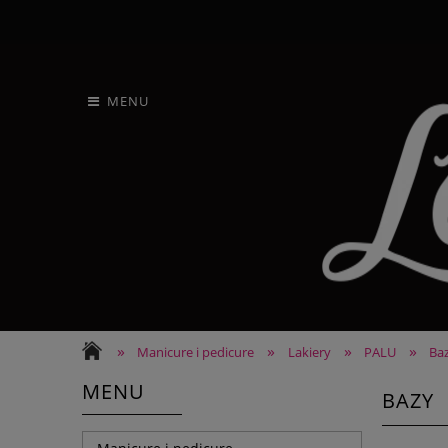
MENU
»
»
»
»
Manicure i pedicure
Lakiery
PALU
Ba
MENU
BAZY