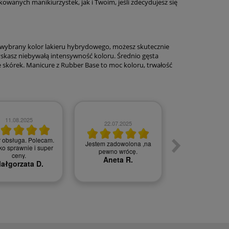
wanych manikiurzystek, jak i Twoim, jeśli zdecydujesz się
od wybrany kolor lakieru hybrydowego, możesz skutecznie
zyskasz niebywałą intensywność koloru. Średnio gęsta
e skórek. Manicure z Rubber Base to moc koloru, trwałość
11.08.2025
22.07.2025
05.07.202
 obsługa. Polecam.
Jestem zadowolona ,na
o sprawnie i super
Szybka wysyłka 
pewno wrócę.
ceny.
Agnieszka
Aneta R.
ałgorzata D.