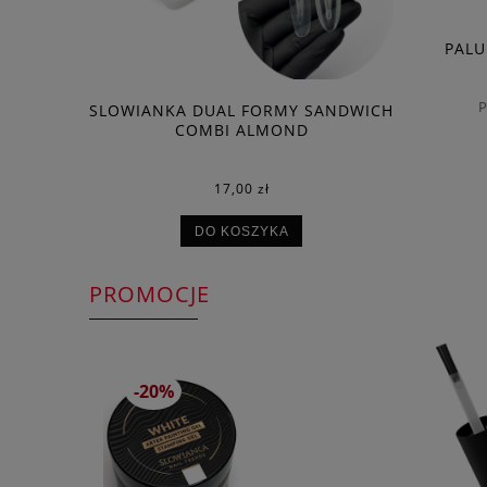
PALU
P
ZDOBIENIA
SLOWIANKA DUAL FORMY SANDWICH
SLOWIANK
C BRUSH 9
COMBI ALMOND
C
17,00 zł
DO KOSZYKA
PROMOCJE
-20%