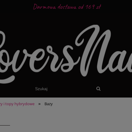
Darmowa dostawa od 169 zł
»
zy i topy hybrydowe
Bazy