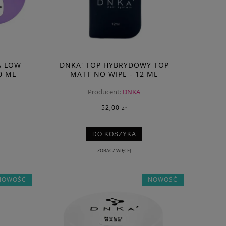
A LOW
DNKA' TOP HYBRYDOWY TOP
0 ML
MATT NO WIPE - 12 ML
Producent:
DNKA
52,00 zł
DO KOSZYKA
ZOBACZ WIĘCEJ
NOWOŚĆ
NOWOŚĆ