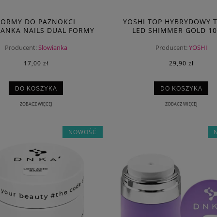
FORMY DO PAZNOKCI
YOSHI TOP HYBRYDOWY 
ANKA NAILS DUAL FORMY
LED SHIMMER GOLD 10
DWICH BALLERINA LONG
Producent:
Slowianka
Producent:
YOSHI
17,00 zł
29,90 zł
DO KOSZYKA
DO KOSZYKA
ZOBACZ WIĘCEJ
ZOBACZ WIĘCEJ
NOWOŚĆ