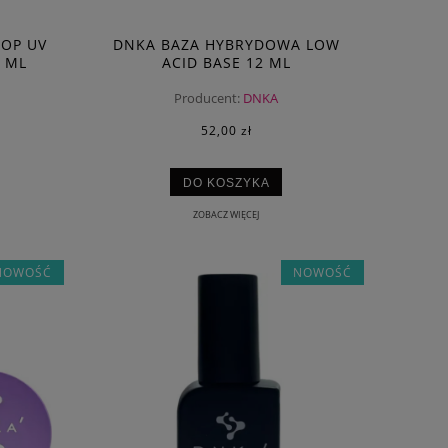
TOP UV
DNKA BAZA HYBRYDOWA LOW
 ML
ACID BASE 12 ML
Producent:
DNKA
52,00 zł
DO KOSZYKA
ZOBACZ WIĘCEJ
NOWOŚĆ
NOWOŚĆ