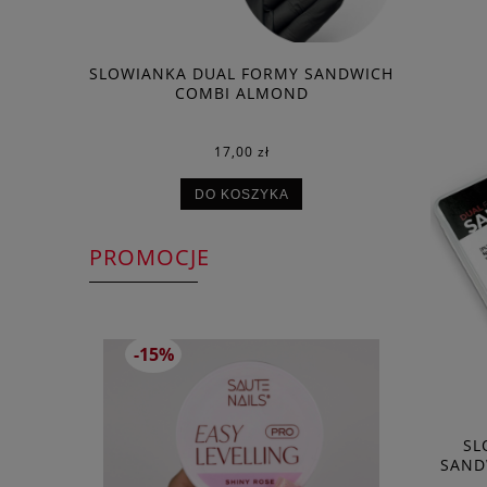
ZDOBIENIA
SLOWIANKA DUAL FORMY SANDWICH
SLOWIANK
C BRUSH 9
COMBI ALMOND
C
17,00 zł
DO KOSZYKA
PROMOCJE
-15%
SL
SAND