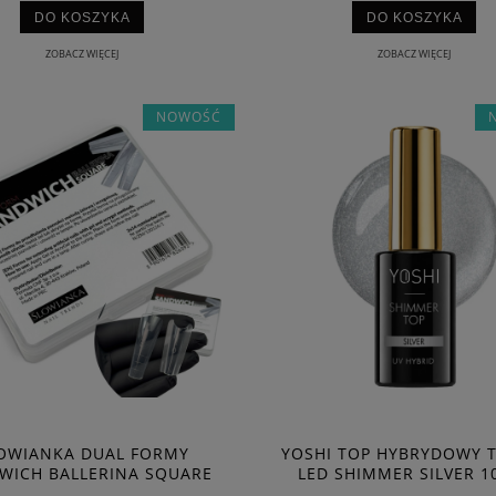
DO KOSZYKA
DO KOSZYKA
ZOBACZ WIĘCEJ
ZOBACZ WIĘCEJ
A DUAL FORMY SANDWICH
SLOWIANKA DUAL FORMY SANDW
LASSIC SQUARE
BALLERINA SQUARE
NOWOŚĆ
17,00 zł
17,00 zł
DO KOSZYKA
DO KOSZYKA
OWIANKA DUAL FORMY
YOSHI TOP HYBRYDOWY 
WICH BALLERINA SQUARE
LED SHIMMER SILVER 1