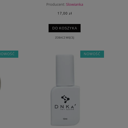
Producent:
Slowianka
SQUARE
17,00 zł
DO KOSZYKA
ZOBACZ WIĘCEJ
NOWOŚĆ
NOWOŚĆ