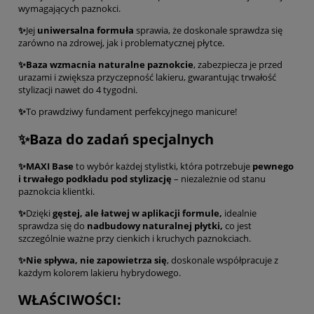
wymagających paznokci.
✨
Jej
uniwersalna formuła
sprawia, że doskonale sprawdza się
zarówno na zdrowej, jak i problematycznej płytce.
✨Baza wzmacnia naturalne paznokcie
, zabezpiecza je przed
urazami i zwiększa przyczepność lakieru, gwarantując trwałość
stylizacji nawet do 4 tygodni.
✨
To prawdziwy fundament perfekcyjnego manicure!
✨Baza do zadań specjalnych
✨MAXI Base
to wybór każdej stylistki, która potrzebuje
pewnego
i trwałego podkładu pod stylizację
– niezależnie od stanu
paznokcia klientki.
✨
Dzięki
gęstej, ale łatwej w aplikacji formule,
idealnie
sprawdza się do
nadbudowy naturalnej płytki,
co jest
szczególnie ważne przy cienkich i kruchych paznokciach.
✨Nie spływa, nie zapowietrza się
, doskonale współpracuje z
każdym kolorem lakieru hybrydowego.
WŁAŚCIWOŚCI: