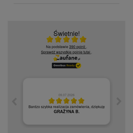
Świetnie!
Ocena średnia 5 na 5
Na podstawie
390 opinii
.
Sprawdź wszystkie opinie
tutaj
.
09.07.2026
zych
Czy
Bardzo szybka realizacja zamówienia, dziękuję
GRAŻYNA B.