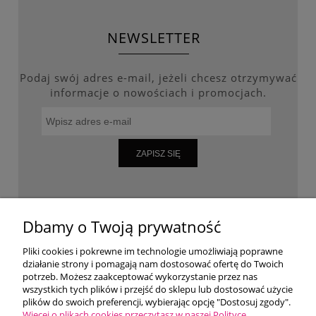
NEWSLETTER
Podaj swój adres e-mail, jeżeli chcesz otrzymywać
informacje o nowościach i promocjach.
ZAPISZ SIĘ
WARUNKI ZAKUPÓW
Dbamy o Twoją prywatność
Pliki cookies i pokrewne im technologie umożliwiają poprawne
działanie strony i pomagają nam dostosować ofertę do Twoich
MOJE KONTO
potrzeb. Możesz zaakceptować wykorzystanie przez nas
wszystkich tych plików i przejść do sklepu lub dostosować użycie
plików do swoich preferencji, wybierając opcję "Dostosuj zgody".
O NAS
Więcej o plikach cookies przeczytasz w naszej Polityce