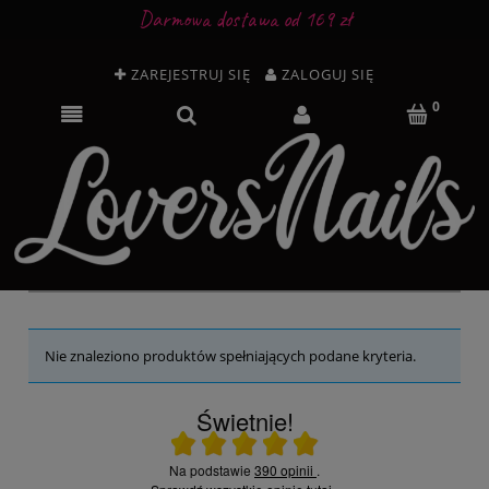
Darmowa dostawa od 169 zł
ZAREJESTRUJ SIĘ
ZALOGUJ SIĘ
Nie znaleziono produktów spełniających podane kryteria.
Świetnie!
Ocena średnia 5 na 5
Na podstawie
390 opinii
.