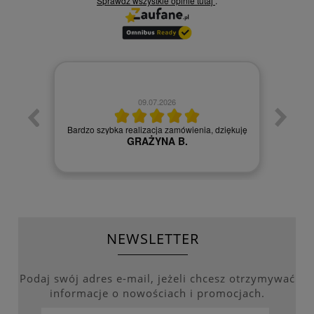
Sprawdź wszystkie opinie
tutaj
.
09.07.2026
zych
Czy
Bardzo szybka realizacja zamówienia, dziękuję
GRAŻYNA B.
NEWSLETTER
Podaj swój adres e-mail, jeżeli chcesz otrzymywać
informacje o nowościach i promocjach.