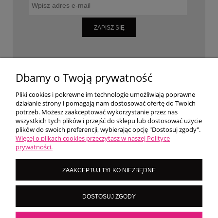
ZAPISZ SIĘ
WARUNKI ZAKUPÓW
Dbamy o Twoją prywatność
Pliki cookies i pokrewne im technologie umożliwiają poprawne
działanie strony i pomagają nam dostosować ofertę do Twoich
MOJE KONTO
potrzeb. Możesz zaakceptować wykorzystanie przez nas
wszystkich tych plików i przejść do sklepu lub dostosować użycie
plików do swoich preferencji, wybierając opcję "Dostosuj zgody".
O NAS
Więcej o plikach cookies przeczytasz w naszej Polityce
prywatności.
LoversNails Paulina Wiktorowicz | Brzozowa 7, 05-300 Targówka, woj
ZAAKCEPTUJ TYLKO NIEZBĘDNE
mazowieckie | NIP: 8222395546
Kontakt pn - pt: 8:00 - 16:00 |
|
importmistewiczpartners@gmail.com
DOSTOSUJ ZGODY
536 028 532