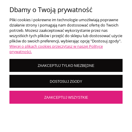
PROMOCJA
Dbamy o Twoją prywatność
Pliki cookies i pokrewne im technologie umożliwiają poprawne
-29%
działanie strony i pomagają nam dostosować ofertę do Twoich
potrzeb. Możesz zaakceptować wykorzystanie przez nas
wszystkich tych plików i przejść do sklepu lub dostosować użycie
plików do swoich preferencji, wybierając opcję "Dostosuj zgody".
Więcej o plikach cookies przeczytasz w naszej Polityce
prywatności.
ZAAKCEPTUJ TYLKO NIEZBĘDNE
DOSTOSUJ ZGODY
ZAAKCEPTUJ WSZYSTKIE
MADLAC ŻEL BUDUJĄCY DIAMOND DREAMS
ULTIMATE NO.G016 - 50ML
Producent:
Madlac
×
Kliknij teraz i sprawdź nasze promocje!