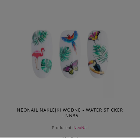
NEONAIL NAKLEJKI WODNE - WATER STICKER
- NN35
Producent:
NeoNail
11,99 zł