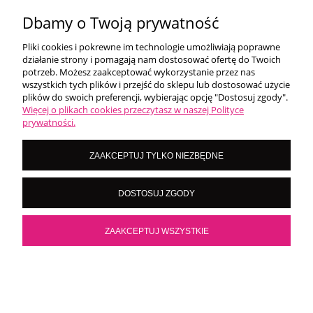
Dbamy o Twoją prywatność
DO KOSZYKA
Pliki cookies i pokrewne im technologie umożliwiają poprawne
działanie strony i pomagają nam dostosować ofertę do Twoich
potrzeb. Możesz zaakceptować wykorzystanie przez nas
wszystkich tych plików i przejść do sklepu lub dostosować użycie
Świetnie!
plików do swoich preferencji, wybierając opcję "Dostosuj zgody".
Więcej o plikach cookies przeczytasz w naszej Polityce
Ocena średnia 5 na 5
prywatności.
Na podstawie
390 opinii
.
Sprawdź wszystkie opinie
tutaj
.
ZAAKCEPTUJ TYLKO NIEZBĘDNE
DOSTOSUJ ZGODY
ZAAKCEPTUJ WSZYSTKIE
10.06.2026
Czy jesteś zadowolony z jakości naszych
a, dziękuję
usług? - Zadowolona tak polecę
Kamila S.
×
Kliknij teraz i sprawdź nasze promocje!