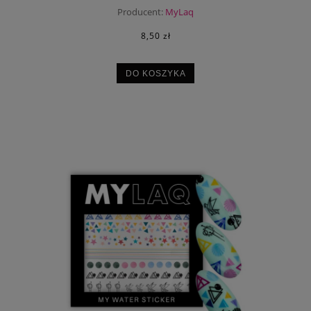
Producent:
MyLaq
8,50 zł
DO KOSZYKA