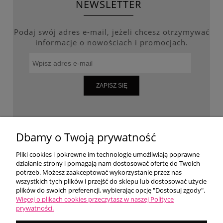
NEWSLETTER
Podaj swój adres e-mail, jeżeli chcesz otrzymywać
informacje o nowościach i promocjach.
ZAPISZ SIĘ
WARUNKI ZAKUPÓW
Dbamy o Twoją prywatność
Pliki cookies i pokrewne im technologie umożliwiają poprawne
działanie strony i pomagają nam dostosować ofertę do Twoich
MOJE KONTO
potrzeb. Możesz zaakceptować wykorzystanie przez nas
wszystkich tych plików i przejść do sklepu lub dostosować użycie
plików do swoich preferencji, wybierając opcję "Dostosuj zgody".
O NAS
Więcej o plikach cookies przeczytasz w naszej Polityce
prywatności.