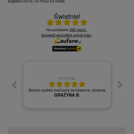
względu na to, co masz na sobie.
Świetnie!
Ocena średnia 5 na 5
Na podstawie
390 opinii
.
Sprawdź wszystkie opinie
tutaj
.
09.07.2026
zych
Czy
Bardzo szybka realizacja zamówienia, dziękuję
GRAŻYNA B.