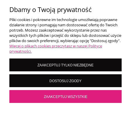
34,00 zł
Dbamy o Twoją prywatność
Najniższa cena:
28,90 zł
Pliki cookies i pokrewne im technologie umożliwiają poprawne
DO KOSZYKA
działanie strony i pomagają nam dostosować ofertę do Twoich
potrzeb. Możesz zaakceptować wykorzystanie przez nas
wszystkich tych plików i przejść do sklepu lub dostosować użycie
NEWSLETTER
plików do swoich preferencji, wybierając opcję "Dostosuj zgody".
Więcej o plikach cookies przeczytasz w naszej Polityce
prywatności.
Podaj swój adres e-mail, jeżeli chcesz otrzymywać
informacje o nowościach i promocjach.
ZAAKCEPTUJ TYLKO NIEZBĘDNE
DOSTOSUJ ZGODY
ZAPISZ SIĘ
ZAAKCEPTUJ WSZYSTKIE
WARUNKI ZAKUPÓW
×
Kliknij teraz i sprawdź nasze promocje!