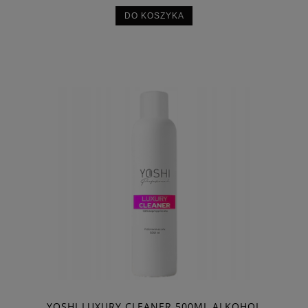
DO KOSZYKA
YOSHI LUXURY CLEANER 500ML ALKOHOL