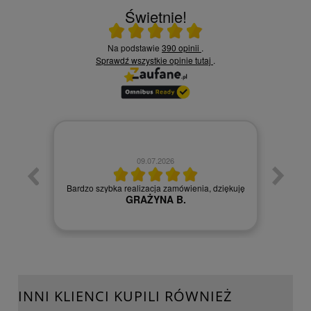
Świetnie!
Ocena średnia 5 na 5
Na podstawie
390 opinii
.
Sprawdź wszystkie opinie
tutaj
.
10.06.2026
Czy jesteś zadowolony z jakości naszych
ziękuję
usług? - Zadowolona tak polecę
Kamila S.
INNI KLIENCI KUPILI RÓWNIEŻ