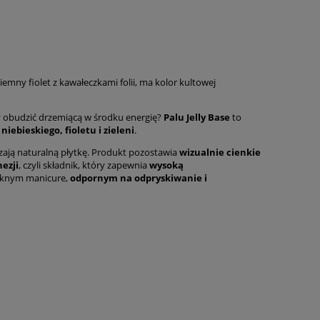
 ciemny fiolet z kawałeczkami folii, ma kolor kultowej
by obudzić drzemiącą w środku energię?
Palu Jelly Base
to
iebieskiego, fioletu i zieleni
.
dzają naturalną płytkę. Produkt pozostawia
wizualnie cienkie
ezji
, czyli składnik, który zapewnia
wysoką
ięknym manicure,
odpornym na odpryskiwanie i