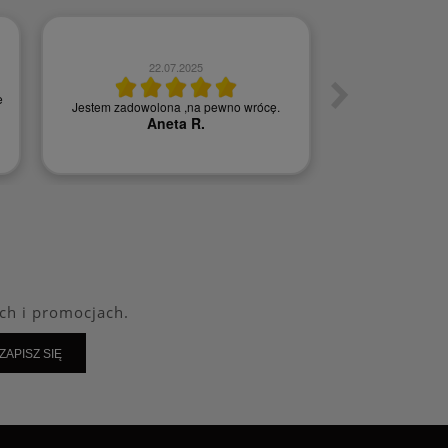
22.07.2025
0
e
Jestem zadowolona ,na pewno wrócę.
Szybka w
Aneta R.
Agn
ch i promocjach.
ZAPISZ SIĘ