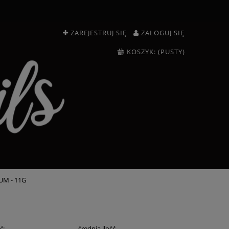
ZAREJESTRUJ SIĘ
ZALOGUJ SIĘ
KOSZYK:
(PUSTY)
UM - 11G
ć:
średnia ilość