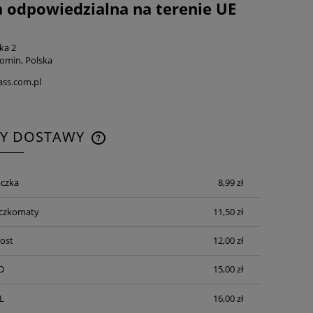
 odpowiedzialna na terenie UE
ka 2
omin, Polska
ss.com.pl
TY DOSTAWY
CENA NIE ZAWIERA EWENTUALNYCH
czka
8,99 zł
KOSZTÓW PŁATNOŚCI
aczkomaty
11,50 zł
Post
12,00 zł
D
15,00 zł
L
16,00 zł