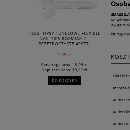
Osoba
4MASS S.A
Kobyłkows
05-200 Woł
HESSI TIPSY TUNELOWE FLEXIBLE
biuro@4ma
NAIL TIPS ROZMIAR 2 -
PRZEZROCZYSTE 40SZT.
16,99 zł
KOSZ
Cena regularna:
19,99 zł
Najniższa cena:
19,99 zł
ORLEN Pa
DO KOSZYKA
Inpost P
Kurier In
Kurier DP
Kurier DH