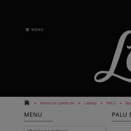
MENU
»
»
»
»
Manicure i pedicure
Lakiery
PALU
Ba
MENU
PALU 