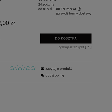
:
24 godziny
od 8,99 zł
- ORLEN Paczka
sprawdź formy dostawy
Cena nie zawiera ewentualnych kosztów
,00 zł
płatności
.
DO KOSZYKA
Zyskujesz
320
pkt [
?
]
zapytaj o produkt
dodaj opinię