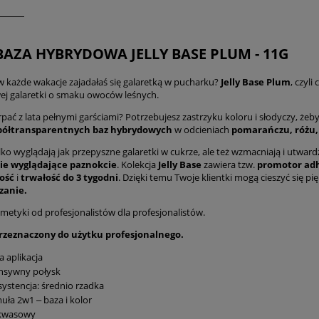
BAZA HYBRYDOWA JELLY BASE PLUM - 11G
 w każde wakacje zajadałaś się galaretką w pucharku?
Jelly Base Plum
, czyli
j galaretki o smaku owoców leśnych.
rpać z lata pełnymi garściami? Potrzebujesz zastrzyku koloru i słodyczy, że
półtransparentnych baz hybrydowych
w odcieniach
pomarańczu, różu, n
lko wyglądają jak przepyszne galaretki w cukrze, ale też wzmacniają i utwar
nie wyglądające paznokcie
. Kolekcja
Jelly Base
zawiera tzw.
promotor adh
ność
i
trwałość do 3 tygodni
. Dzięki temu Twoje klientki mogą cieszyć się p
zanie.
metyki od profesjonalistów dla profesjonalistów.
rzeznaczony do użytku profesjonalnego.
a aplikacja
ensywny połysk
ystencja: średnio rzadka
uła 2w1 ‒ baza i kolor
kwasowy