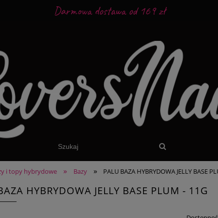
Darmowa dostawa od 169 zł
»
»
zy i topy hybrydowe
Bazy
PALU BAZA HYBRYDOWA JELLY BASE PL
BAZA HYBRYDOWA JELLY BASE PLUM - 11G
Dostępnoś