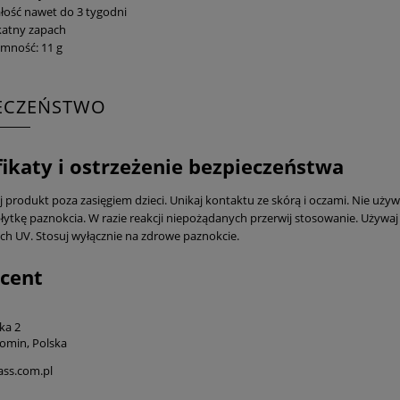
łość nawet do 3 tygodni
katny zapach
mność: 11 g
IECZEŃSTWO
fikaty i ostrzeżenie bezpieczeństwa
produkt poza zasięgiem dzieci. Unikaj kontaktu ze skórą i oczami. Nie używaj
łytkę paznokcia. W razie reakcji niepożądanych przerwij stosowanie. Używaj 
ch UV. Stosuj wyłącznie na zdrowe paznokcie.
cent
ka 2
omin, Polska
ss.com.pl