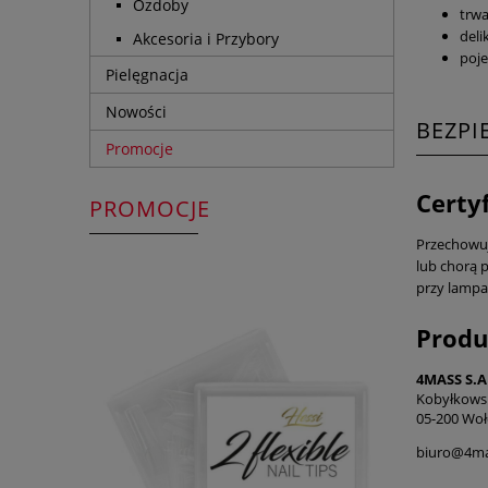
Ozdoby
trwa
deli
Akcesoria i Przybory
poje
Pielęgnacja
Nowości
BEZP
Promocje
Certy
PROMOCJE
Przechowuj 
lub chorą p
przy lampa
Produ
4MASS S.A
Kobyłkows
05-200 Woł
biuro@4ma