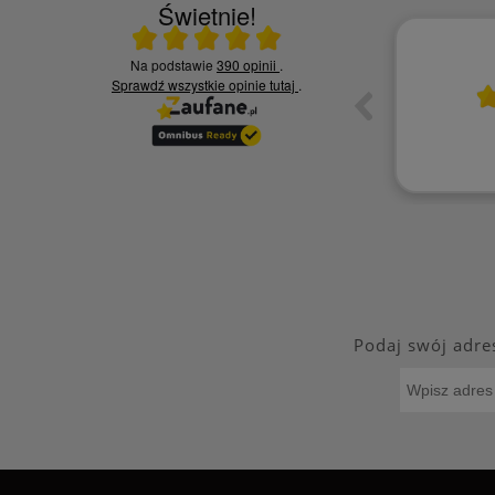
Świetnie!
Ocena średnia 5 na 5
Na podstawie
390 opinii
.
10.06.2026
Sprawdź wszystkie opinie
tutaj
.
ia,
Czy jesteś zadowolony z jakości naszych
usług? - Zadowolona tak polecę
Kamila S.
Podaj swój adre