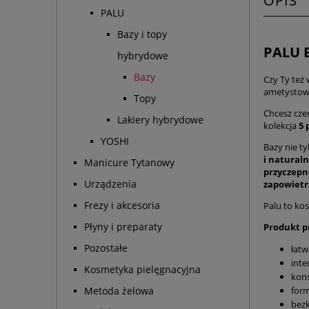
OPIS
PALU
Bazy i topy
PALU 
hybrydowe
Bazy
Czy Ty też
ametystowe
Topy
Chcesz cze
Lakiery hybrydowe
kolekcja
5 
YOSHI
Bazy nie ty
i natural
Manicure Tytanowy
przyczep
Urządzenia
zapowietr
Frezy i akcesoria
Palu to kos
Płyny i preparaty
Produkt p
Pozostałe
łatw
int
Kosmetyka pielęgnacyjna
kons
form
Metoda żelowa
bez