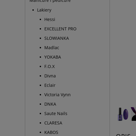
Manicure i pedicure
Lakiery
Hessi
EXCELLENT PRO
SLOWIANKA
Madlac
YOKABA
F.O.X
Divna
Eclair
Victoria Vynn
DNKA
Saute Nails
CLARESA
KABOS