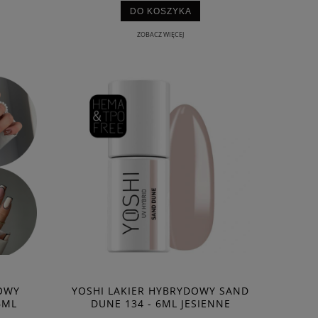
DO KOSZYKA
ZOBACZ WIĘCEJ
OWY
YOSHI LAKIER HYBRYDOWY SAND
6ML
DUNE 134 - 6ML JESIENNE
LORY
KOLORY