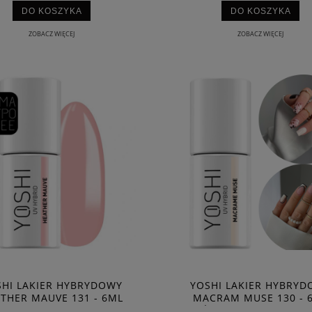
DO KOSZYKA
DO KOSZYKA
ZOBACZ WIĘCEJ
ZOBACZ WIĘCEJ
SHI LAKIER HYBRYDOWY
YOSHI LAKIER HYBRYD
THER MAUVE 131 - 6ML
MACRAM MUSE 130 - 
OWY JESIENNE KOLORY
BEŻOWY JESIENNE KO