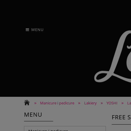
MENU
»
»
»
»
Manicure i pedicure
Lakiery
YOSHI
L
MENU
FREE S