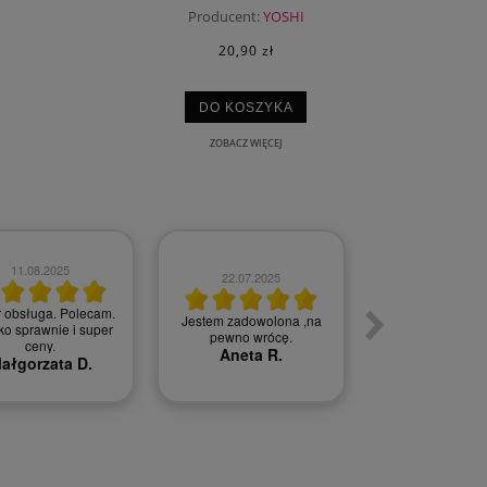
Producent:
YOSHI
20,90 zł
DO KOSZYKA
ZOBACZ WIĘCEJ
11.08.2025
22.07.2025
05.07.202
 obsługa. Polecam.
Jestem zadowolona ,na
o sprawnie i super
Szybka wysyłka 
pewno wrócę.
ceny.
Agnieszka
Aneta R.
ałgorzata D.