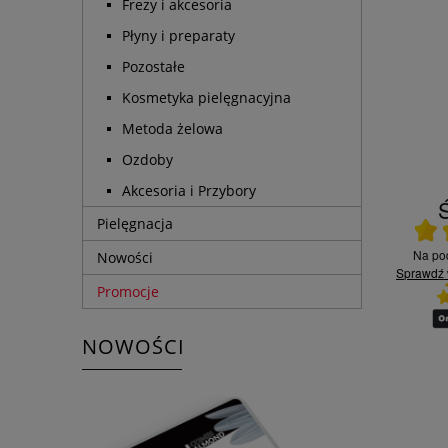
Frezy i akcesoria
Płyny i preparaty
Pozostałe
Kosmetyka pielęgnacyjna
Metoda żelowa
Ozdoby
Akcesoria i Przybory
Ś
Pielęgnacja
Ocena
13.07.2026
Na p
09.07.2026
Nowości
Sprawdź
Czy jesteś zadowolony z
Promocje
innym?
Bardzo szybka realizacja
jakości naszych usług? -
ej
zamówienia, dziękuję
Tak
.
GRAŻYNA B.
DOROTA Ł.
NOWOŚCI