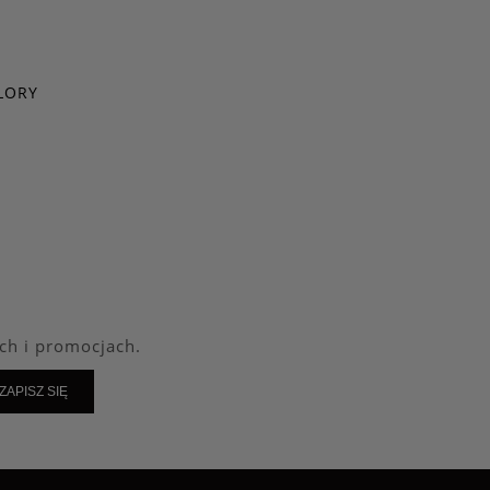
LORY
ch i promocjach.
ZAPISZ SIĘ