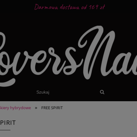
Darmowa dostawa od 169 zł
»
akiery hybrydowe
FREE SPIRIT
PIRIT