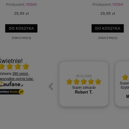
Producent:
YOSHI
Producent:
YOSHI
20,90 zł
20,90 zł
DO KOSZYKA
DO KOSZYKA
ZOBACZ WIĘCEJ
ZOBACZ WIĘCEJ
wietnie!
 średnia 5 na 5
10.06.2026
odstawie
390 opinii
.
25.03.2026
 wszystkie opinie
tutaj
.
Czy jesteś zadowolony z
Super
jakości naszych usług? -
Super zakup👍
Szybk
Zadowolona tak polecę
Robert T.
Kamila S.
M