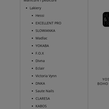
Manicure i pedicure
Lakiery
Hessi
EXCELLENT PRO
SLOWIANKA
Madlac
YOKABA
F.O.X
Divna
Eclair
Victoria Vynn
YO
DNKA
BOHO 
Saute Nails
CLARESA
KABOS