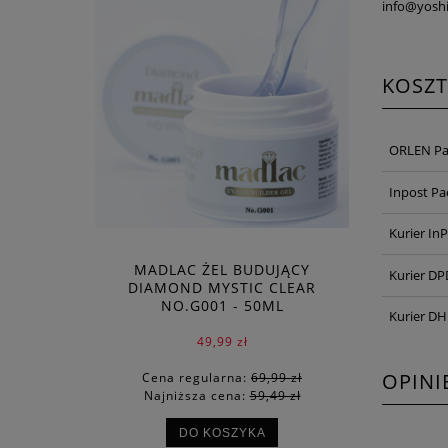
info@yoshi
KOSZ
ORLEN Pa
Inpost P
Kurier In
MADLAC ŻEL BUDUJĄCY
Kurier DP
DIAMOND MYSTIC CLEAR
NO.G001 - 50ML
Kurier DH
49,99 zł
OPINI
Cena regularna:
69,99 zł
Najniższa cena:
59,49 zł
DO KOSZYKA