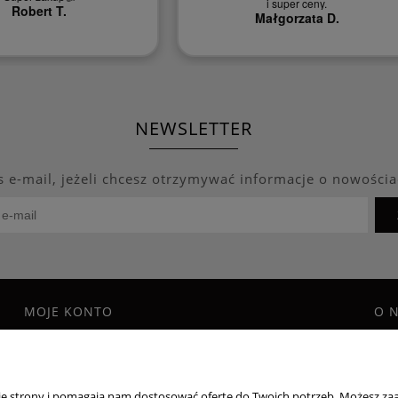
i super ceny.
Robert T.
Małgorzata D.
NEWSLETTER
s e-mail, jeżeli chcesz otrzymywać informacje o nowościa
MOJE KONTO
O 
Twoje zamówienia
Blo
Program Lojalnościowy
Kon
Ustawienia konta
O f
nie strony i pomagają nam dostosować ofertę do Twoich potrzeb. Możesz zaa
Przechowalnia