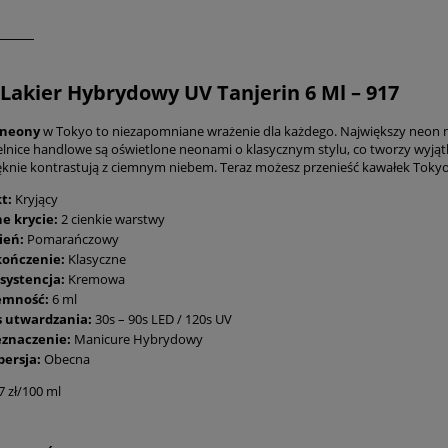
Lakier Hybrydowy UV Tanjerin 6 Ml – 917
 neony
w Tokyo to niezapomniane wrażenie dla każdego. Największy neon na 
elnice handlowe są oświetlone neonami o klasycznym stylu, co tworzy wyją
ęknie kontrastują z ciemnym niebem. Teraz możesz przenieść kawałek Tokyo n
kt:
Kryjący
e krycie:
2 cienkie warstwy
ień:
Pomarańczowy
ończenie:
Klasyczne
systencja:
Kremowa
emność:
6 ml
s utwardzania:
30s – 90s LED / 120s UV
eznaczenie:
Manicure Hybrydowy
persja:
Obecna
7 zł/100 ml