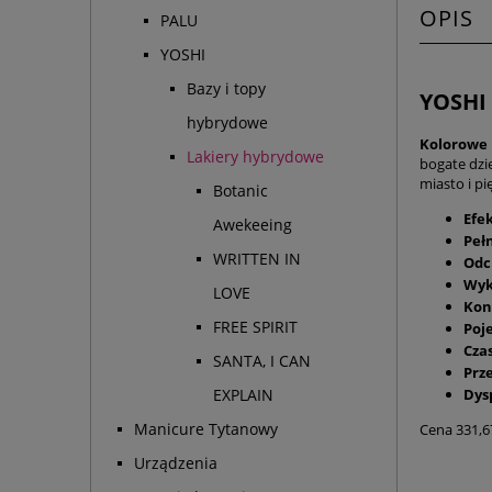
OPIS
PALU
YOSHI
Bazy i topy
YOSHI 
hybrydowe
Kolorowe
Lakiery hybrydowe
bogate dzi
miasto i pi
Botanic
Efe
Awekeeing
Pełn
WRITTEN IN
Odc
Wyk
LOVE
Kon
FREE SPIRIT
Poj
Cza
SANTA, I CAN
Prz
Dys
EXPLAIN
Manicure Tytanowy
Cena 331,6
Urządzenia