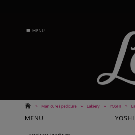
MENU
»
»
»
»
Manicure i pedicure
Lakiery
YOSHI
L
MENU
YOSHI