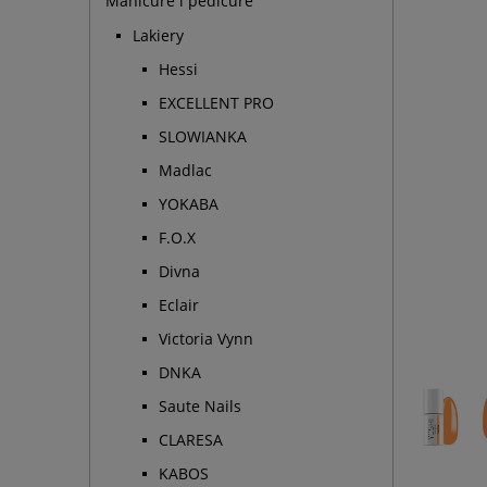
Manicure i pedicure
Lakiery
Hessi
EXCELLENT PRO
SLOWIANKA
Madlac
YOKABA
F.O.X
Divna
Eclair
Victoria Vynn
DNKA
Saute Nails
CLARESA
KABOS