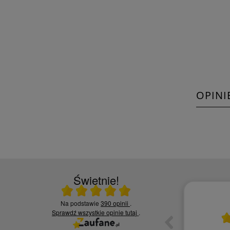
OPINI
Świetnie!
Ocena średnia 5 na 5
Na podstawie
390 opinii
.
10.06.2026
Sprawdź wszystkie opinie
tutaj
.
ia,
Czy jesteś zadowolony z jakości naszych