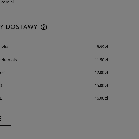
.com.pl
TY DOSTAWY
CENA NIE ZAWIERA EWENTUALNYCH
czka
8,99 zł
KOSZTÓW PŁATNOŚCI
aczkomaty
11,50 zł
Post
12,00 zł
D
15,00 zł
L
16,00 zł
E