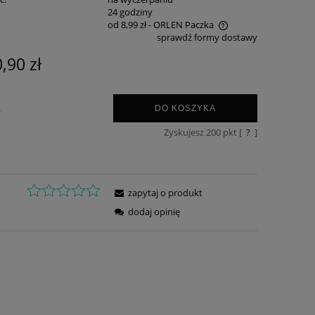
:
24 godziny
od 8,99 zł
- ORLEN Paczka
sprawdź formy dostawy
Cena nie zawiera ewentualnych kosztów
,90 zł
płatności
.
DO KOSZYKA
Zyskujesz
200
pkt [
?
]
zapytaj o produkt
dodaj opinię