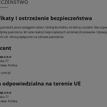
IECZEŃSTWO
fikaty i ostrzeżenie bezpieczeństwa
produkt poza zasięgiem dzieci. Unikaj kontaktu ze skórą i oczami. Nie używaj
łytkę paznokcia. W razie reakcji niepożądanych przerwij stosowanie. Używaj 
ch UV. Stosuj wyłącznie na zdrowe paznokcie.
cent
sp.z.o.o
ska 77
cław, Polska
.com.pl
 odpowiedzialna na terenie UE
sp.z.o.o
ska 77
cław, Polska