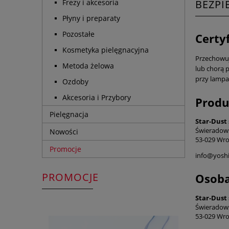
Frezy i akcesoria
BEZP
Płyny i preparaty
Pozostałe
Certy
Kosmetyka pielęgnacyjna
Przechowuj 
Metoda żelowa
lub chorą p
przy lampa
Ozdoby
Akcesoria i Przybory
Produ
Pielęgnacja
Star-Dust 
Świeradow
Nowości
53-029 Wro
Promocje
info@yoshi
PROMOCJE
Osoba
Star-Dust 
Świeradow
53-029 Wro