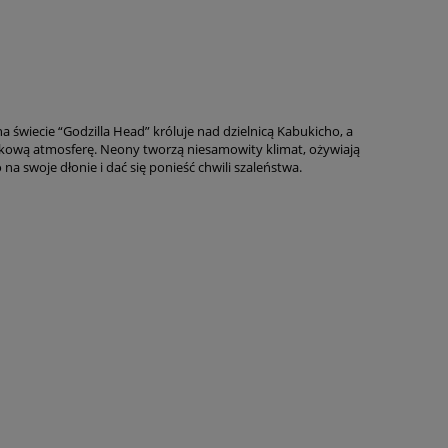
świecie “Godzilla Head” króluje nad dzielnicą Kabukicho, a
tkową atmosferę. Neony tworzą niesamowity klimat, ożywiają
a swoje dłonie i dać się ponieść chwili szaleństwa.