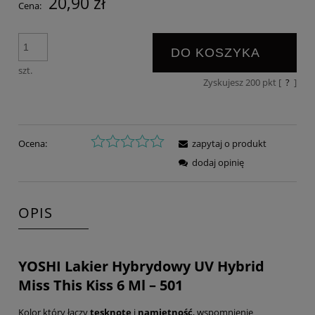
20,90 zł
Cena:
DO KOSZYKA
szt.
Zyskujesz
200
pkt [
?
]
Ocena:
zapytaj o produkt
dodaj opinię
OPIS
YOSHI Lakier Hybrydowy UV Hybrid
Miss This Kiss 6 Ml – 501
Kolor który łączy
tęsknotę
i
namiętność
, wspomnienie