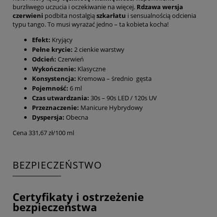
burzliwego uczucia i oczekiwanie na więcej.
Rdzawa wersja
czerwieni
podbita nostalgią
szkarłatu
i sensualnością odcienia
typu tango. To musi wyrażać jedno – ta kobieta kocha!
Efekt:
Kryjący
Pełne krycie:
2 cienkie warstwy
Odcień:
Czerwień
Wykończenie:
Klasyczne
Konsystencja:
Kremowa – średnio gęsta
Pojemność:
6 ml
Czas utwardzania:
30s – 90s LED / 120s UV
Przeznaczenie:
Manicure Hybrydowy
Dyspersja:
Obecna
Cena 331,67 zł/100 ml
BEZPIECZEŃSTWO
Certyfikaty i ostrzeżenie
bezpieczeństwa