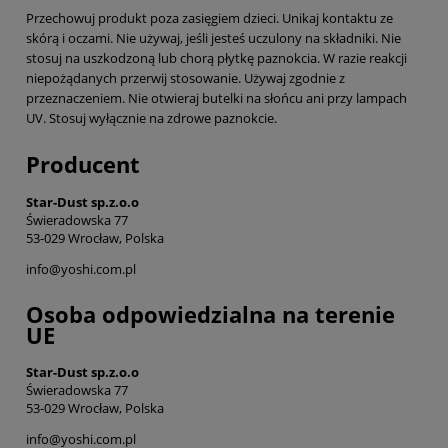
Przechowuj produkt poza zasięgiem dzieci. Unikaj kontaktu ze
skórą i oczami. Nie używaj, jeśli jesteś uczulony na składniki. Nie
stosuj na uszkodzoną lub chorą płytkę paznokcia. W razie reakcji
niepożądanych przerwij stosowanie. Używaj zgodnie z
przeznaczeniem. Nie otwieraj butelki na słońcu ani przy lampach
UV. Stosuj wyłącznie na zdrowe paznokcie.
Producent
Star-Dust sp.z.o.o
Świeradowska 77
53-029 Wrocław, Polska
info@yoshi.com.pl
Osoba odpowiedzialna na terenie
UE
Star-Dust sp.z.o.o
Świeradowska 77
53-029 Wrocław, Polska
info@yoshi.com.pl