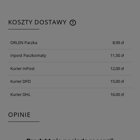
KOSZTY DOSTAWY
CENA NIE ZAWIERA EWENTUALNYCH KOSZTÓW
PŁATNOŚCI
ORLEN Paczka
8,99 zł
Inpost Paczkomaty
11,50 zł
Kurier InPost
12,00 zł
Kurier DPD
15,00 zł
Kurier DHL
16,00 zł
OPINIE