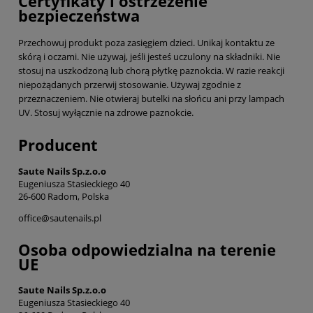
Certyfikaty i ostrzeżenie
bezpieczeństwa
Przechowuj produkt poza zasięgiem dzieci. Unikaj kontaktu ze
skórą i oczami. Nie używaj, jeśli jesteś uczulony na składniki. Nie
stosuj na uszkodzoną lub chorą płytkę paznokcia. W razie reakcji
niepożądanych przerwij stosowanie. Używaj zgodnie z
przeznaczeniem. Nie otwieraj butelki na słońcu ani przy lampach
UV. Stosuj wyłącznie na zdrowe paznokcie.
Producent
Saute Nails Sp.z.o.o
Eugeniusza Stasieckiego 40
26-600 Radom, Polska
office@sautenails.pl
Osoba odpowiedzialna na terenie
UE
Saute Nails Sp.z.o.o
Eugeniusza Stasieckiego 40