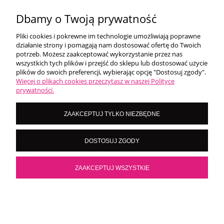
Dbamy o Twoją prywatność
Pliki cookies i pokrewne im technologie umożliwiają poprawne
WARUNKI ZAKUPÓW
działanie strony i pomagają nam dostosować ofertę do Twoich
potrzeb. Możesz zaakceptować wykorzystanie przez nas
wszystkich tych plików i przejść do sklepu lub dostosować użycie
MOJE KONTO
plików do swoich preferencji, wybierając opcję "Dostosuj zgody".
Więcej o plikach cookies przeczytasz w naszej Polityce
prywatności.
O NAS
ZAAKCEPTUJ TYLKO NIEZBĘDNE
LoversNails Paulina Wiktorowicz | Brzozowa 7, 05-300 Targówka, woj
DOSTOSUJ ZGODY
mazowieckie | NIP: 8222395546
Kontakt pn - pt: 8:00 - 16:00 |
|
importmistewiczpartners@gmail.com
536 028 532
ZAAKCEPTUJ WSZYSTKIE
POKAŻ PEŁNĄ WERSJĘ STRONY
Sklep internetowy Shoper.pl
×
Kliknij teraz i sprawdź nasze promocje!