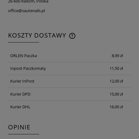
26-600 Radom, Polska
office@sautenails.pl
KOSZTY DOSTAWY
CENA NIE ZAWIERA EWENTUALNYCH KOSZTÓW
PŁATNOŚCI
ORLEN Paczka
8,99 zł
Inpost Paczkomaty
11,50 zł
Kurier InPost
12,00 zł
Kurier DPD
15,00 zł
Kurier DHL
16,00 zł
OPINIE