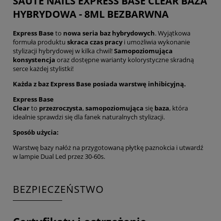
SAUTE NAILS EXPRESS BASE CLEAR BAZA
HYBRYDOWA - 8ML BEZBARWNA
Express Base
to
nowa seria baz hybrydowych
. Wyjątkowa
formuła produktu
skraca czas pracy
i umożliwia wykonanie
stylizacji hybrydowej w kilka chwil!
Samopoziomująca
konsystencja
oraz dostępne warianty kolorystyczne skradną
serce każdej stylistki!
Każda z baz Express Base posiada warstwę inhibicyjną.
Express Base
Clear
to
przezroczysta
,
samopoziomująca
się
baza
, która
idealnie sprawdzi się dla fanek naturalnych stylizacji.
Sposób użycia:
Warstwę bazy nałóż na przygotowaną płytkę paznokcia i utwardź
w lampie Dual Led przez 30-60s.
BEZPIECZEŃSTWO