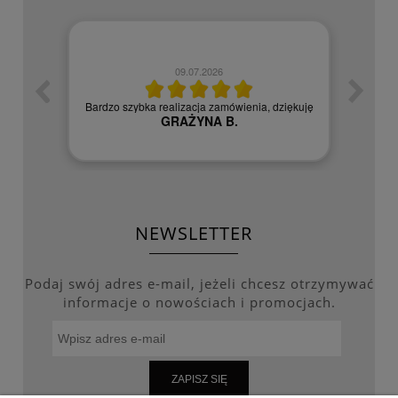
09.07.2026
zych
Czy
Bardzo szybka realizacja zamówienia, dziękuję
GRAŻYNA B.
NEWSLETTER
Podaj swój adres e-mail, jeżeli chcesz otrzymywać
informacje o nowościach i promocjach.
ZAPISZ SIĘ