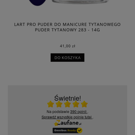
LART PRO PUDER DO MANICURE TYTANOWEGO
PUDER TYTANOWY 283 - 14G
41,00 zł
DO KOSZYKA
Świetnie!
Ocena średnia 5 na 5
Na podstawie
390 opinii
.
Sprawdź wszystkie opinie
tutaj
.