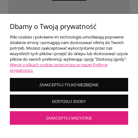
WARUNKI ZAKUPÓW
Dbamy o Twoją prywatność
Pliki cookies i pokrewne im technologie umożliwiają poprawne
działanie strony i pomagają nam dostosować ofertę do Twoich
MOJE KONTO
potrzeb. Możesz zaakceptować wykorzystanie przez nas
wszystkich tych plików i przejść do sklepu lub dostosować użycie
plików do swoich preferencji, wybierając opcję "Dostosuj zgody".
O NAS
Więcej o plikach cookies przeczytasz w naszej Polityce
prywatności.
LoversNails Paulina Wiktorowicz | Brzozowa 7, 05-300 Targówka, woj
ZAAKCEPTUJ TYLKO NIEZBĘDNE
mazowieckie | NIP: 8222395546
Kontakt pn - pt: 8:00 - 16:00 |
|
importmistewiczpartners@gmail.com
DOSTOSUJ ZGODY
536 028 532
POKAŻ PEŁNĄ WERSJĘ STRONY
ZAAKCEPTUJ WSZYSTKIE
Sklep internetowy Shoper.pl