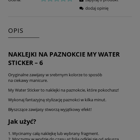
dodaj opinię
OPIS
NAKLEJKI NA PAZNOKCIE MY WATER
STICKER – 6
Oryginalne zawijasy w srebrnym kolorze to sposób
na ciekawy manicure.
My Water Sticker to naklejki na paznokcie, które pokochasz!
Wykonaj fantazyjną stylizację paznokci w kilka minut.
Błyszczące zawijasy stworzą wyjątkowy efekt!
Jak użyć?
1. Wycinamy całą naklejkę lub wybrany fragment.
2. Moczymy w wodzie do czasu aż folia odklei się od arkusza.