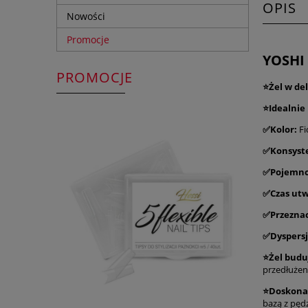
OPIS
Nowości
Promocje
YOSHI
PROMOCJE
⭐Żel w de
⭐Idealnie
✅Kolor:
Fi
✅Konsyst
✅Pojemno
✅Czas utw
✅Przezna
✅Dyspers
⭐Żel budu
przedłużen
⭐Doskonal
bazą z pęd