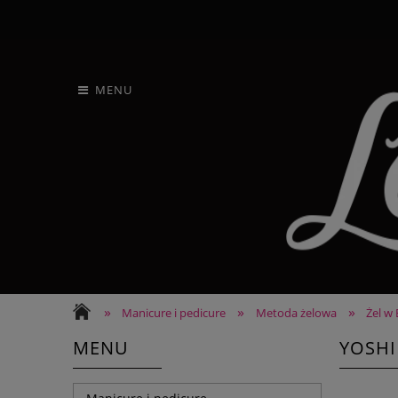
MENU
»
»
»
Manicure i pedicure
Metoda żelowa
Żel w 
MENU
YOSHI