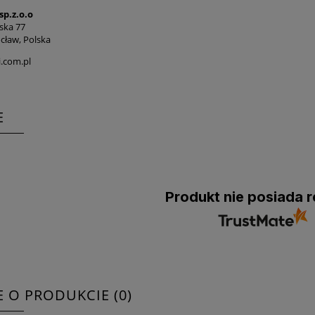
sp.z.o.o
ska 77
cław, Polska
.com.pl
E
Produkt nie posiada r
E O PRODUKCIE (0)