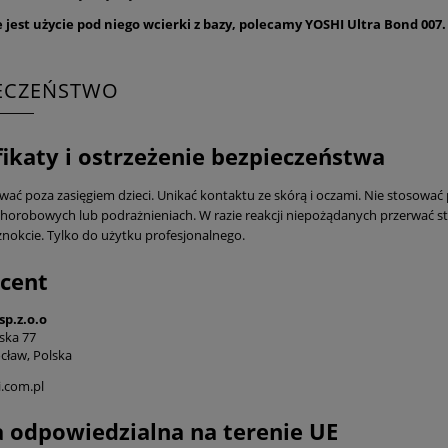
jest użycie pod niego wcierki z bazy, polecamy YOSHI Ultra Bond 007.
IECZEŃSTWO
fikaty i ostrzeżenie bezpieczeństwa
ać poza zasięgiem dzieci. Unikać kontaktu ze skórą i oczami. Nie stosować 
horobowych lub podrażnieniach. W razie reakcji niepożądanych przerwać s
nokcie. Tylko do użytku profesjonalnego.
cent
sp.z.o.o
ska 77
cław, Polska
.com.pl
 odpowiedzialna na terenie UE