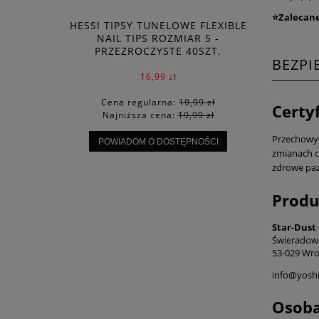
⭐Zalecane 
HESSI TIPSY TUNELOWE FLEXIBLE
NAIL TIPS ROZMIAR 5 -
PRZEZROCZYSTE 40SZT.
BEZP
16,99 zł
Cena regularna:
19,99 zł
Certy
Najniższa cena:
19,99 zł
Przechowyw
POWIADOM O DOSTĘPNOŚCI
zmianach c
zdrowe paz
Produ
Star-Dust 
Świeradow
53-029 Wro
info@yoshi
Osoba