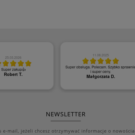
11.08.2025
25.03.2026
Super obsługa. Polecam. Szybko sprawni
Super zakup👍
i super ceny.
Robert T.
Małgorzata D.
NEWSLETTER
s e-mail, jeżeli chcesz otrzymywać informacje o nowościa