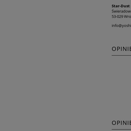
Star-Dust 
Świeradow
53-029 Wro
info@yoshi
OPINI
OPINI