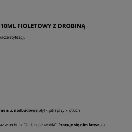
- 10ML FIOLETOWY Z DROBINĄ
acza stylizacji.
nieniu
,
nadbudowie
płytki jak i przy krótkich
az w technice “żel bez piłowania”.
Pracuje się nim łatwo
jak