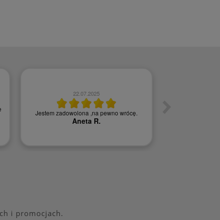
22.07.2025
0
e
Jestem zadowolona ,na pewno wrócę.
Szybka w
Aneta R.
Agn
ch i promocjach.