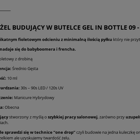
 ŻEL BUDUJĄCY W BUTELCE GEL IN BOTTLE 09 
likatnym fioletowym odcieniu z minimalną ilością pyłku
który nie przytł
 nadaje się do babyboomera i frencha.
oletowy z drobiną
encja:
Średnio Gęsta
ść:
10 ml
ardzania:
30s – 90s LED / 120s UV
czenie:
Manicure Hybrydowy
ja:
Obecna
jący
stworzony z myślą o
szybkiej pracy salonowej
, zarówno przy
uzupeł
iach.
e sprawdzi się w technice “one drop”
czyli budowie na jedna kuleczkę or
zelkiem ale uzyskujemy twardość żelu.