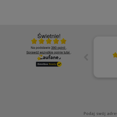
Świetnie!
Ocena średnia 5 na 5
Na podstawie
390 opinii
.
10.06.2026
Sprawdź wszystkie opinie
tutaj
.
ia,
Czy jesteś zadowolony z jakości naszych
usług? - Zadowolona tak polecę
Kamila S.
Podaj swój adre