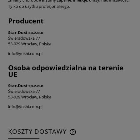
zmiany chorobowe, stany zapalne, infekcje, urazy, nadwrażliwość.
Tylko do użytku profesjonalnego.
Producent
Star-Dust sp.z.o.o
Świeradowska 77
53-029 Wrocław, Polska
info@yoshi.com.pl
Osoba odpowiedzialna na terenie
UE
Star-Dust sp.z.o.o
Świeradowska 77
53-029 Wrocław, Polska
info@yoshi.com.pl
KOSZTY DOSTAWY
CENA NIE ZAWIERA EWENTUALNYCH KOSZTÓW