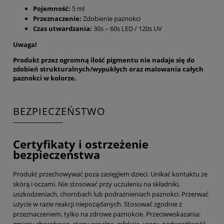
Pojemność:
5 ml
Przeznaczenie:
Zdobienie paznokci
Czas utwardzania:
30s – 60s LED / 120s UV
Uwaga!
Produkt przez ogromną ilość pigmentu nie nadaje się do
zdobień strukturalnych/wypukłych oraz malowania całych
paznokci w kolorze.
BEZPIECZEŃSTWO
Certyfikaty i ostrzeżenie
bezpieczeństwa
Produkt przechowywać poza zasięgiem dzieci. Unikać kontaktu ze
skórą i oczami. Nie stosować przy uczuleniu na składniki,
uszkodzeniach, chorobach lub podrażnieniach paznokci. Przerwać
użycie w razie reakcji niepożądanych. Stosować zgodnie z
przeznaczeniem, tylko na zdrowe paznokcie. Przeciwwskazania: