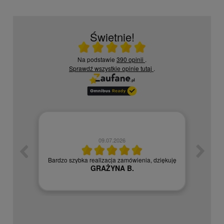
Świetnie!
Ocena średnia 5 na 5
Na podstawie
390 opinii
.
Sprawdź wszystkie opinie
tutaj
.
09.07.2026
zych
Czy
Bardzo szybka realizacja zamówienia, dziękuję
GRAŻYNA B.