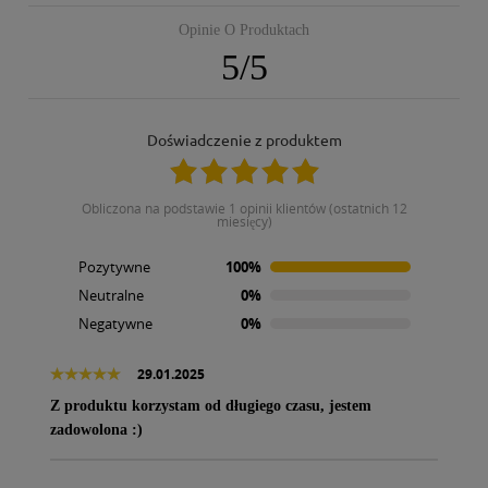
Opinie O Produktach
5
/
5
Doświadczenie z produktem
obliczona na podstawie 1 opinii klientów (ostatnich 12
miesięcy)
Pozytywne
100%
Neutralne
0%
Negatywne
0%
29.01.2025
Z produktu korzystam od długiego czasu, jestem
zadowolona :)