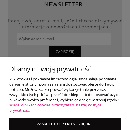
NEWSLETTER
Podaj swój adres e-mail, jeżeli chcesz otrzymywać
informacje o nowościach i promocjach.
ZAPISZ SIĘ
Dbamy o Twoją prywatność
Pliki cookies i pokrewne im technologie umożliwiają poprawne
WARUNKI ZAKUPÓW
działanie strony i pomagają nam dostosować ofertę do Twoich
potrzeb. Możesz zaakceptować wykorzystanie przez nas
wszystkich tych plików i przejść do sklepu lub dostosować użycie
MOJE KONTO
plików do swoich preferencji, wybierając opcję "Dostosuj zgody".
Więcej o plikach cookies przeczytasz w naszej Polityce
prywatności.
O NAS
ZAAKCEPTUJ TYLKO NIEZBĘDNE