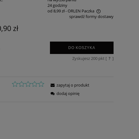
:
24 godziny
od 8,99 zł
- ORLEN Paczka
sprawdź formy dostawy
Cena nie zawiera ewentualnych kosztów
,90 zł
płatności
.
DO KOSZYKA
Zyskujesz
200
pkt [
?
]
zapytaj o produkt
dodaj opinię