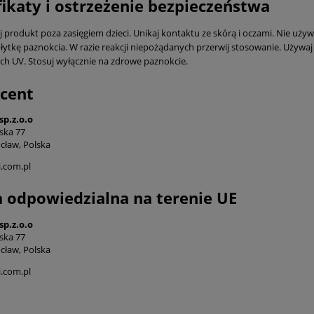
fikaty i ostrzeżenie bezpieczeństwa
produkt poza zasięgiem dzieci. Unikaj kontaktu ze skórą i oczami. Nie używaj
łytkę paznokcia. W razie reakcji niepożądanych przerwij stosowanie. Używaj 
ch UV. Stosuj wyłącznie na zdrowe paznokcie.
cent
sp.z.o.o
ska 77
cław, Polska
.com.pl
 odpowiedzialna na terenie UE
sp.z.o.o
ska 77
cław, Polska
.com.pl