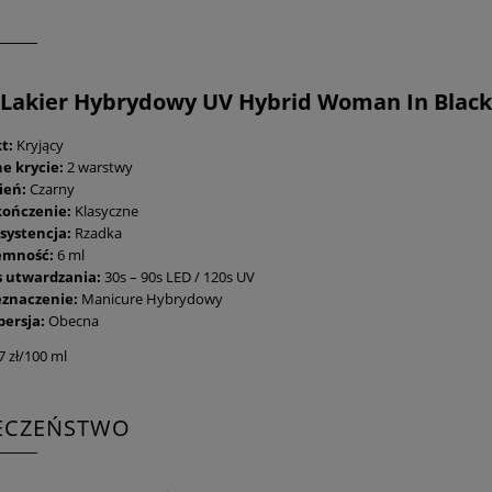
Lakier Hybrydowy UV Hybrid Woman In Black 
kt:
Kryjący
e krycie:
2 warstwy
ień:
Czarny
ończenie:
Klasyczne
systencja:
Rzadka
emność:
6 ml
s utwardzania:
30s – 90s LED / 120s UV
eznaczenie:
Manicure Hybrydowy
persja:
Obecna
7 zł/100 ml
IECZEŃSTWO