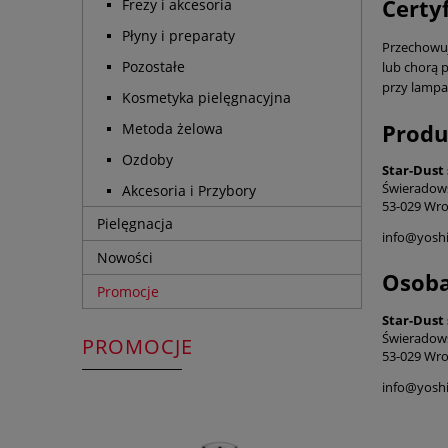
Certy
Frezy i akcesoria
Płyny i preparaty
Przechowuj 
Pozostałe
lub chorą p
przy lampa
Kosmetyka pielęgnacyjna
Produ
Metoda żelowa
Ozdoby
Star-Dust 
Świeradow
Akcesoria i Przybory
53-029 Wro
Pielęgnacja
info@yoshi
Nowości
Osoba
Promocje
Star-Dust 
Świeradow
PROMOCJE
53-029 Wro
info@yoshi