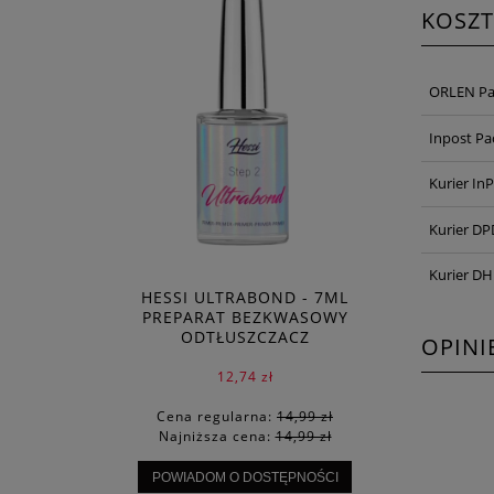
KOSZ
ORLEN Pa
Inpost P
Kurier In
Kurier DP
Kurier DH
HESSI ULTRABOND - 7ML
PREPARAT BEZKWASOWY
ODTŁUSZCZACZ
OPINI
12,74 zł
Cena regularna:
14,99 zł
Najniższa cena:
14,99 zł
POWIADOM O DOSTĘPNOŚCI