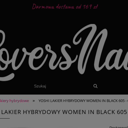
Darmowa dostawa od 169 zł
»
akiery hybrydowe
YOSHI LAKIER HYBRYDOWY WOMEN IN BLACK 605 -
 LAKIER HYBRYDOWY WOMEN IN BLACK 605 
Dostępnoś