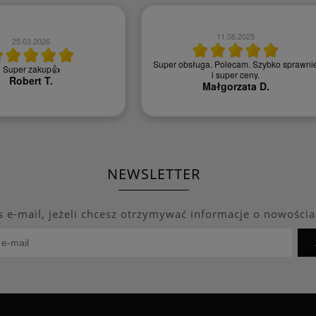
25.06.2025
05.07.2025
Wszystko super, dobre ceny, dużo metod
ka wysyłka 😀 super
płatności i wysyłki i szybki czas dostawy.
Agnieszka T.
Napewno wrócę jeszcze nie raz.
Julita P.
NEWSLETTER
s e-mail, jeżeli chcesz otrzymywać informacje o nowościa