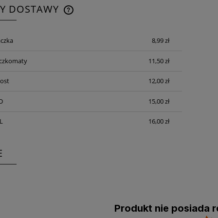
TY DOSTAWY
CENA NIE ZAWIERA EWENTUALNYCH
czka
8,99 zł
KOSZTÓW PŁATNOŚCI
aczkomaty
11,50 zł
Post
12,00 zł
D
15,00 zł
L
16,00 zł
E
Produkt nie posiada r