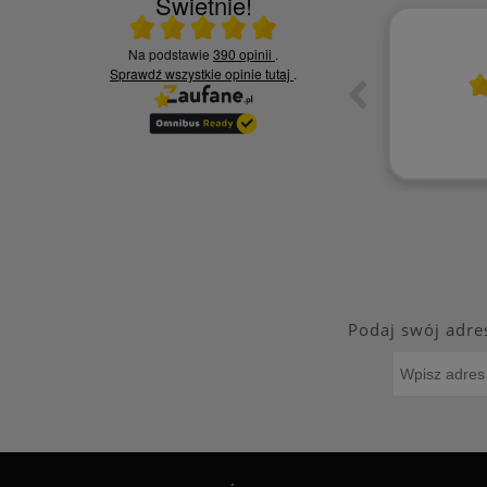
Świetnie!
Ocena średnia 5 na 5
Na podstawie
390 opinii
.
22.07.2025
Sprawdź wszystkie opinie
tutaj
.
awnie
Jestem zadowolona ,na pewno wrócę.
Szyb
Aneta R.
Podaj swój adre