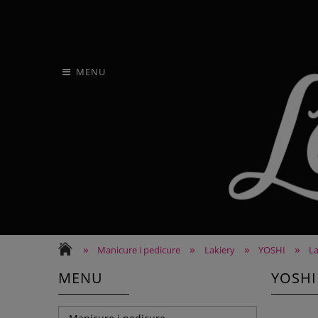
MENU
»
»
»
»
Manicure i pedicure
Lakiery
YOSHI
L
MENU
YOSHI