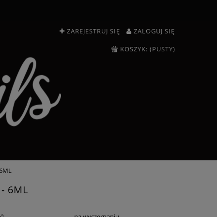
ZAREJESTRUJ SIĘ
ZALOGUJ SIĘ
KOSZYK:
(PUSTY)
 6ML
- 6ML
ć:
na wyczerpaniu