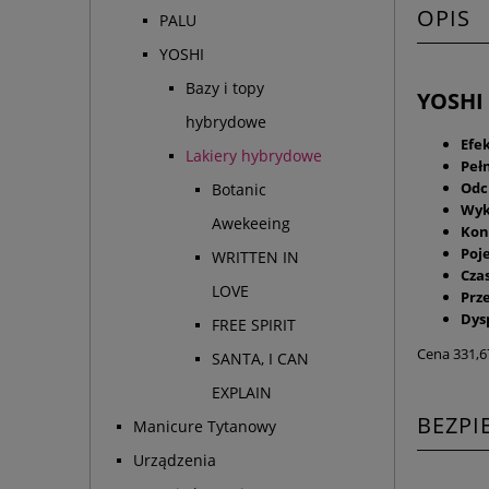
OPIS
PALU
YOSHI
Bazy i topy
YOSHI 
hybrydowe
Efe
Lakiery hybrydowe
Pełn
Odc
Botanic
Wyk
Awekeeing
Kon
Poj
WRITTEN IN
Cza
LOVE
Prz
Dys
FREE SPIRIT
Cena 331,6
SANTA, I CAN
EXPLAIN
BEZP
Manicure Tytanowy
Urządzenia