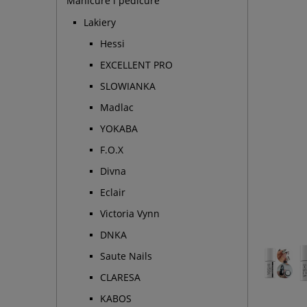
Manicure i pedicure
Lakiery
Hessi
EXCELLENT PRO
SLOWIANKA
Madlac
YOKABA
F.O.X
Divna
Eclair
Victoria Vynn
DNKA
Saute Nails
CLARESA
KABOS