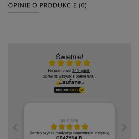
OPINIE O PRODUKCIE (0)
Świetnie!
Ocena średnia 5 na 5
Na podstawie
390 opinii
.
Sprawdź wszystkie opinie
tutaj
.
09.07.2026
zych
Czy
Bardzo szybka realizacja zamówienia, dziękuję
GRAŻYNA B.