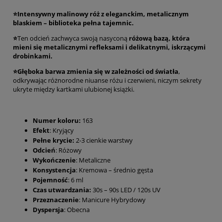
⭐Intensywny malinowy róż z eleganckim, metalicznym
blaskiem – biblioteka pełna tajemnic.
⭐
Ten odcień zachwyca swoją nasyconą
różową bazą, która
mieni się metalicznymi refleksami i delikatnymi, iskrzącymi
drobinkami.
⭐Głęboka barwa zmienia się w zależności od światła
,
odkrywając różnorodne niuanse różu i czerwieni, niczym sekrety
ukryte między kartkami ulubionej książki.
Numer koloru:
163
Efekt
: Kryjący
Pełne krycie:
2-3 cienkie warstwy
Odcień
: Różowy
Wykończenie
: Metaliczne
Konsystencja
: Kremowa – średnio gęsta
Pojemność
: 6 ml
Czas utwardzania:
30s – 90s LED / 120s UV
Przeznaczenie
: Manicure Hybrydowy
Dyspersja
: Obecna