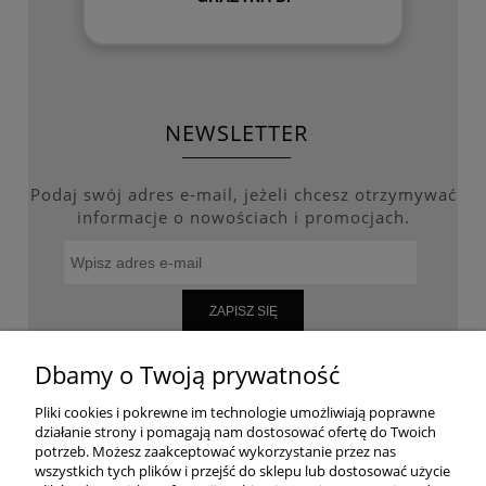
NEWSLETTER
Podaj swój adres e-mail, jeżeli chcesz otrzymywać
informacje o nowościach i promocjach.
ZAPISZ SIĘ
Dbamy o Twoją prywatność
Pliki cookies i pokrewne im technologie umożliwiają poprawne
WARUNKI ZAKUPÓW
działanie strony i pomagają nam dostosować ofertę do Twoich
potrzeb. Możesz zaakceptować wykorzystanie przez nas
wszystkich tych plików i przejść do sklepu lub dostosować użycie
MOJE KONTO