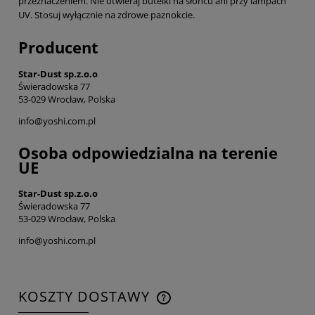
przeznaczeniem. Nie otwieraj butelki na słońcu ani przy lampach
UV. Stosuj wyłącznie na zdrowe paznokcie.
Producent
Star-Dust sp.z.o.o
Świeradowska 77
53-029 Wrocław, Polska
info@yoshi.com.pl
Osoba odpowiedzialna na terenie
UE
Star-Dust sp.z.o.o
Świeradowska 77
53-029 Wrocław, Polska
info@yoshi.com.pl
KOSZTY DOSTAWY
CENA NIE ZAWIERA EWENTUALNYCH KOSZTÓW