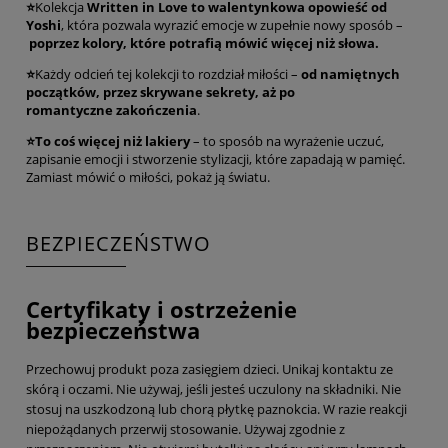
⭐
Kolekcja
Written in Love
to walentynkowa opowieść od
Yoshi
, która pozwala wyrazić emocje w zupełnie nowy sposób –
poprzez kolory, które potrafią mówić więcej niż słowa.
⭐
Każdy odcień tej kolekcji to rozdział miłości –
od namiętnych
początków, przez skrywane sekrety, aż po
romantyczne
zakończenia
.
⭐
To coś więcej niż lakiery
– to sposób na wyrażenie uczuć,
zapisanie emocji i stworzenie stylizacji, które zapadają w pamięć.
Zamiast mówić o miłości, pokaż ją światu.
BEZPIECZEŃSTWO
Certyfikaty i ostrzeżenie
bezpieczeństwa
Przechowuj produkt poza zasięgiem dzieci. Unikaj kontaktu ze
skórą i oczami. Nie używaj, jeśli jesteś uczulony na składniki. Nie
stosuj na uszkodzoną lub chorą płytkę paznokcia. W razie reakcji
niepożądanych przerwij stosowanie. Używaj zgodnie z