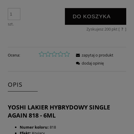
DO KOSZYKA
szt.
Zyskujesz
200
pkt [
?
]
Ocena:
zapytaj o produkt
dodaj opinię
OPIS
YOSHI LAKIER HYBRYDOWY SINGLE
AGAIN 818 - 6ML
Numer koloru:
818
Efekt:
Kryjący