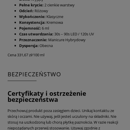
Pełne krycie:
2 cienkie warstwy
Odcień:
Różowy
Wykończenie:
Klasyczne
Konsystencja:
Kremowa
Pojemność:
6 ml
Czas utwardzania:
30s – 90s LED / 120s UV
Przeznaczenie:
Manicure Hybrydowy
Dyspersja:
Obecna
Cena 331,67 zł/100 ml
BEZPIECZEŃSTWO
Certyfikaty i ostrzeżenie
bezpieczeństwa
Przechowuj produkt poza zasięgiem dzieci. Unikaj kontaktu ze
skórą i oczami. Nie używaj, jeśli jesteś uczulony na składniki. Nie
stosuj na uszkodzoną lub chorą płytkę paznokcia. W razie reakcji
niepożądanych przerwij stosowanie. Używaj zgodnie z