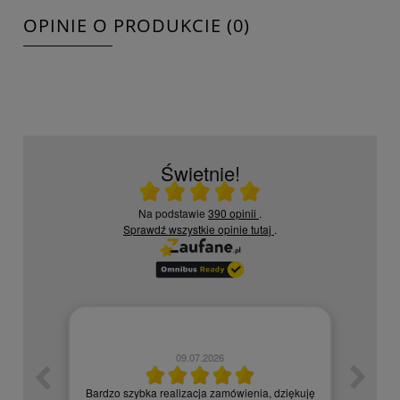
OPINIE O PRODUKCIE (0)
Świetnie!
Ocena średnia 5 na 5
Na podstawie
390 opinii
.
Sprawdź wszystkie opinie
tutaj
.
09.07.2026
zych
Czy
Bardzo szybka realizacja zamówienia, dziękuję