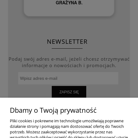
GRAŻYNA B.
NEWSLETTER
Podaj swój adres e-mail, jeżeli chcesz otrzymywać
informacje o nowościach i promocjach.
ZAPISZ SIĘ
Dbamy o Twoją prywatność
Pliki cookies i pokrewne im technologie umożliwiają poprawne
WARUNKI ZAKUPÓW
działanie strony i pomagają nam dostosować ofertę do Twoich
potrzeb. Możesz zaakceptować wykorzystanie przez nas
wszystkich tych plików i przejść do sklepu lub dostosować użycie