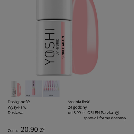
Dostępność:
średnia ilość
Wysyłka w:
24 godziny
Dostawa:
od 8,99 zł
- ORLEN Paczka
sprawdź formy dostawy
Cena nie zawiera ewentualnych kosztów płatności
20,90 zł
Cena: