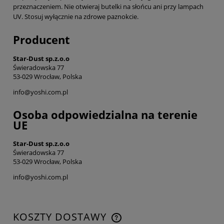
przeznaczeniem. Nie otwieraj butelki na słońcu ani przy lampach
UV. Stosuj wyłącznie na zdrowe paznokcie.
Producent
Star-Dust sp.z.o.o
Świeradowska 77
53-029 Wrocław, Polska
info@yoshi.com.pl
Osoba odpowiedzialna na terenie
UE
Star-Dust sp.z.o.o
Świeradowska 77
53-029 Wrocław, Polska
info@yoshi.com.pl
KOSZTY DOSTAWY
CENA NIE ZAWIERA EWENTUALNYCH KOSZTÓW