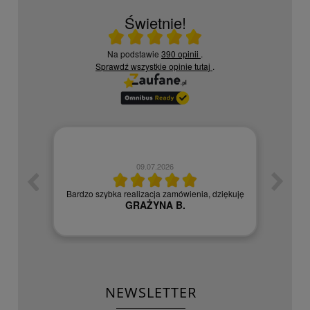
Świetnie!
Ocena średnia 5 na 5
Na podstawie
390 opinii
.
Sprawdź wszystkie opinie
tutaj
.
09.07.2026
zych
Czy
Bardzo szybka realizacja zamówienia, dziękuję
GRAŻYNA B.
NEWSLETTER