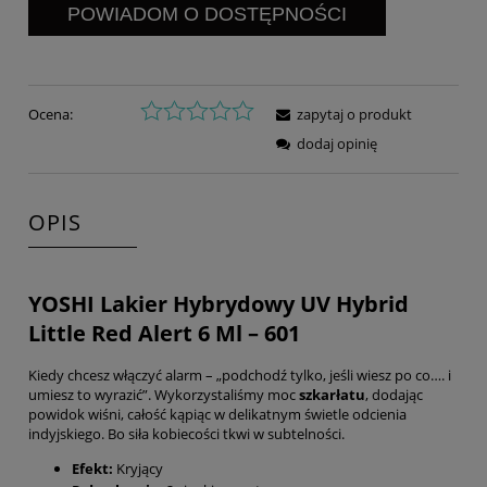
POWIADOM O DOSTĘPNOŚCI
Ocena:
zapytaj o produkt
dodaj opinię
OPIS
YOSHI Lakier Hybrydowy UV Hybrid
Little Red Alert 6 Ml – 601
Kiedy chcesz włączyć alarm – „podchodź tylko, jeśli wiesz po co…. i
umiesz to wyrazić”. Wykorzystaliśmy moc
szkarłatu
, dodając
powidok wiśni, całość kąpiąc w delikatnym świetle odcienia
indyjskiego. Bo siła kobiecości tkwi w subtelności.
Efekt:
Kryjący