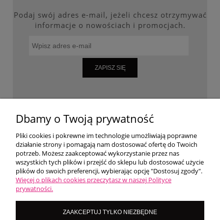
Podaj swój adres e-mail, jeżeli chcesz otrzymywać
informacje o nowościach i promocjach.
ZAPISZ SIĘ
WARUNKI ZAKUPÓW
Dbamy o Twoją prywatność
Pliki cookies i pokrewne im technologie umożliwiają poprawne
działanie strony i pomagają nam dostosować ofertę do Twoich
MOJE KONTO
potrzeb. Możesz zaakceptować wykorzystanie przez nas
wszystkich tych plików i przejść do sklepu lub dostosować użycie
plików do swoich preferencji, wybierając opcję "Dostosuj zgody".
O NAS
Więcej o plikach cookies przeczytasz w naszej Polityce
prywatności.
LoversNails Paulina Wiktorowicz | Brzozowa 7, 05-300 Targówka, woj
ZAAKCEPTUJ TYLKO NIEZBĘDNE