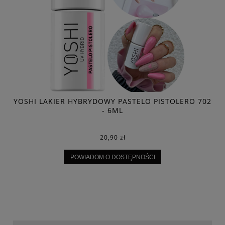
YOSHI LAKIER HYBRYDOWY PASTELO PISTOLERO 702
Y
- 6ML
20,90 zł
POWIADOM O DOSTĘPNOŚCI