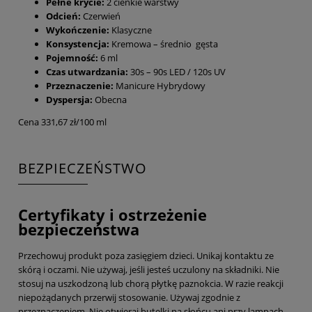
Pełne krycie:
2 cienkie warstwy
Odcień:
Czerwień
Wykończenie:
Klasyczne
Konsystencja:
Kremowa – średnio gęsta
Pojemność:
6 ml
Czas utwardzania:
30s – 90s LED / 120s UV
Przeznaczenie:
Manicure Hybrydowy
Dyspersja:
Obecna
Cena 331,67 zł/100 ml
BEZPIECZEŃSTWO
Certyfikaty i ostrzeżenie
bezpieczeństwa
Przechowuj produkt poza zasięgiem dzieci. Unikaj kontaktu ze
skórą i oczami. Nie używaj, jeśli jesteś uczulony na składniki. Nie
stosuj na uszkodzoną lub chorą płytkę paznokcia. W razie reakcji
niepożądanych przerwij stosowanie. Używaj zgodnie z
przeznaczeniem. Nie otwieraj butelki na słońcu ani przy lampach