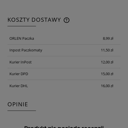
KOSZTY DOSTAWY
CENA NIE ZAWIERA EWENTUALNYCH KOSZTÓW
PŁATNOŚCI
ORLEN Paczka
8,99 zł
Inpost Paczkomaty
11,50 zł
Kurier InPost
12,00 zł
Kurier DPD
15,00 zł
Kurier DHL
16,00 zł
OPINIE