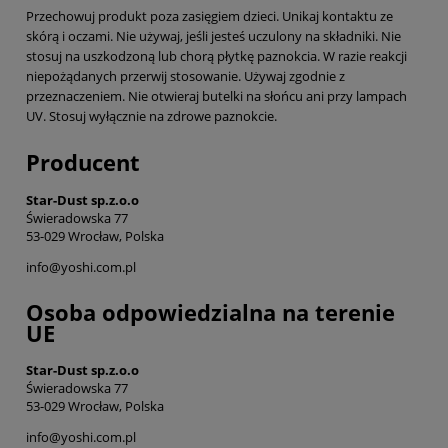
Przechowuj produkt poza zasięgiem dzieci. Unikaj kontaktu ze
skórą i oczami. Nie używaj, jeśli jesteś uczulony na składniki. Nie
stosuj na uszkodzoną lub chorą płytkę paznokcia. W razie reakcji
niepożądanych przerwij stosowanie. Używaj zgodnie z
przeznaczeniem. Nie otwieraj butelki na słońcu ani przy lampach
UV. Stosuj wyłącznie na zdrowe paznokcie.
Producent
Star-Dust sp.z.o.o
Świeradowska 77
53-029 Wrocław, Polska
info@yoshi.com.pl
Osoba odpowiedzialna na terenie
UE
Star-Dust sp.z.o.o
Świeradowska 77
53-029 Wrocław, Polska
info@yoshi.com.pl