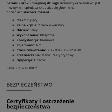
betonu
i
uroku miejskiej dżungli
. Kolorystyka tej kolekcji jest
niezwykle inspirująca, skupiając się głównie na
odcieniach
szarości
i
zieleni
.
Efekt:
Kryjący
Pełne krycie:
2 cienkie warstwy
Odcień:
Szary
Wykończenie:
Klasyczne
Konsystencja:
Kremowa
Pojemność:
6 ml
Czas utwardzania:
30s – 90s LED / 120s UV
Przeznaczenie:
Manicure Hybrydowy
Dyspersja:
Obecna
Cena 331,67 zł/100 ml
BEZPIECZEŃSTWO
Certyfikaty i ostrzeżenie
bezpieczeństwa