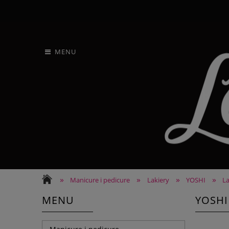
MENU
»
»
»
»
Manicure i pedicure
Lakiery
YOSHI
L
MENU
YOSHI