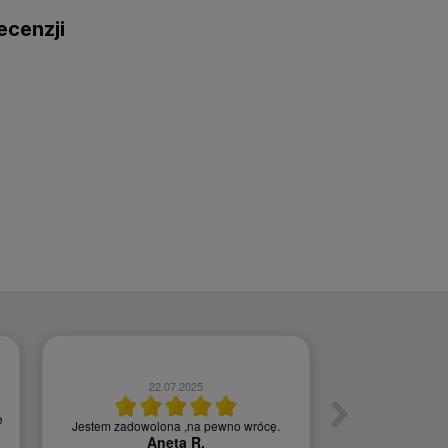
ecenzji
22.07.2025
0
e
Jestem zadowolona ,na pewno wrócę.
Szybka w
Aneta R.
Agn