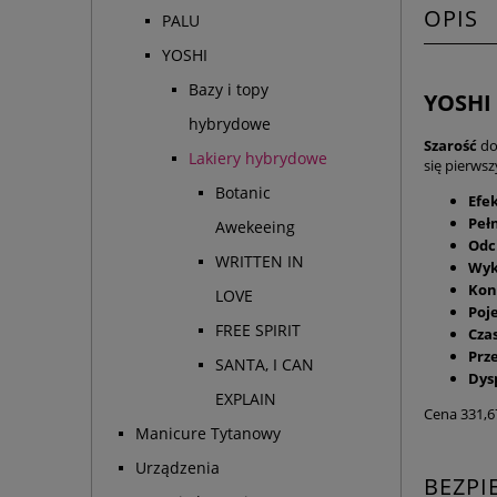
OPIS
PALU
YOSHI
Bazy i topy
YOSHI 
hybrydowe
Szarość
dot
Lakiery hybrydowe
się pierws
Botanic
Efe
Pełn
Awekeeing
Odc
WRITTEN IN
Wyk
Kon
LOVE
Poj
FREE SPIRIT
Cza
Prz
SANTA, I CAN
Dys
EXPLAIN
Cena 331,6
Manicure Tytanowy
Urządzenia
BEZP