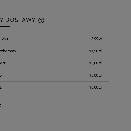
TY DOSTAWY
CENA NIE ZAWIERA EWENTUALNYCH
czka
8,99 zł
KOSZTÓW PŁATNOŚCI
aczkomaty
11,50 zł
Post
12,00 zł
D
15,00 zł
L
16,00 zł
E