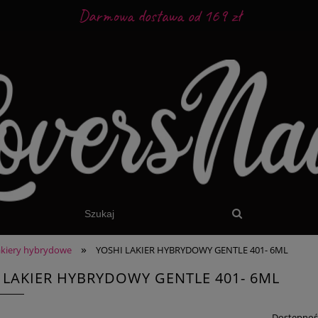
Darmowa dostawa od 169 zł
»
akiery hybrydowe
YOSHI LAKIER HYBRYDOWY GENTLE 401- 6ML
 LAKIER HYBRYDOWY GENTLE 401- 6ML
Dostępnoś