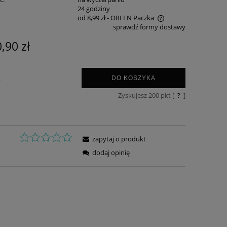
:
24 godziny
od 8,99 zł
- ORLEN Paczka
sprawdź formy dostawy
Cena nie zawiera ewentualnych kosztów
,90 zł
płatności
.
DO KOSZYKA
Zyskujesz
200
pkt [
?
]
zapytaj o produkt
dodaj opinię