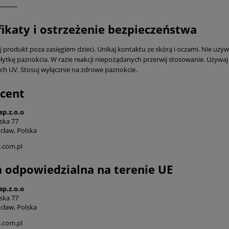
fikaty i ostrzeżenie bezpieczeństwa
produkt poza zasięgiem dzieci. Unikaj kontaktu ze skórą i oczami. Nie używaj
łytkę paznokcia. W razie reakcji niepożądanych przerwij stosowanie. Używaj 
ch UV. Stosuj wyłącznie na zdrowe paznokcie.
cent
sp.z.o.o
ska 77
cław, Polska
.com.pl
 odpowiedzialna na terenie UE
sp.z.o.o
ska 77
cław, Polska
.com.pl