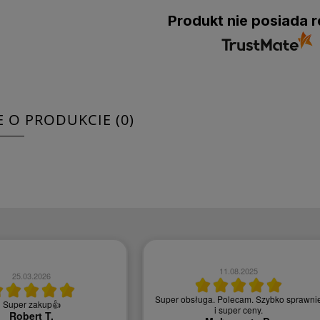
Produkt nie posiada r
E O PRODUKCIE (0)
11.08.2025
25.03.2026
Super obsługa. Polecam. Szybko sprawni
Super zakup👍
i super ceny.
Robert T.