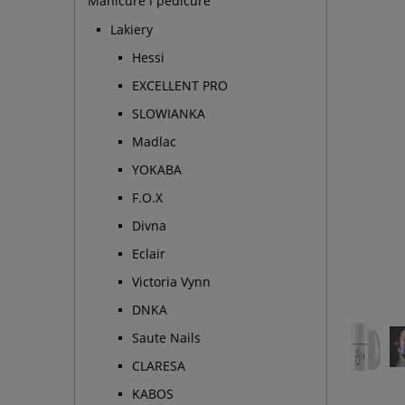
Manicure i pedicure
Lakiery
Hessi
EXCELLENT PRO
SLOWIANKA
Madlac
YOKABA
F.O.X
Divna
Eclair
Victoria Vynn
DNKA
Saute Nails
CLARESA
KABOS