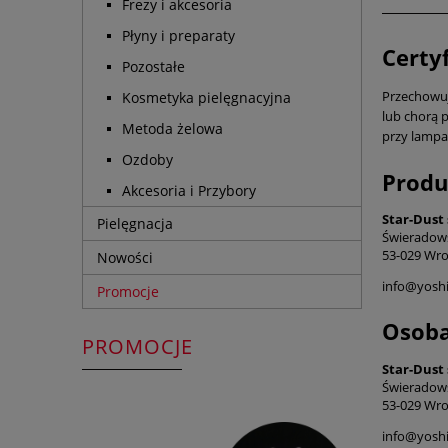
Frezy i akcesoria
Płyny i preparaty
Certy
Pozostałe
Przechowuj 
Kosmetyka pielęgnacyjna
lub chorą p
Metoda żelowa
przy lampa
Ozdoby
Produ
Akcesoria i Przybory
Star-Dust 
Pielęgnacja
Świeradow
53-029 Wro
Nowości
info@yoshi
Promocje
Osoba
PROMOCJE
Star-Dust 
Świeradow
53-029 Wro
info@yoshi