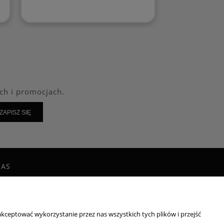
ch i promocjach.
ZAPISZ SIĘ
NAS
g
takt i dane firmy
irmie
kceptować wykorzystanie przez nas wszystkich tych plików i przejść