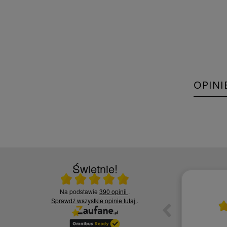
OPINI
Świetnie!
Ocena średnia 5 na 5
Na podstawie
390 opinii
.
10.06.2026
Sprawdź wszystkie opinie
tutaj
.
ia,
Czy jesteś zadowolony z jakości naszych
usług? - Zadowolona tak polecę