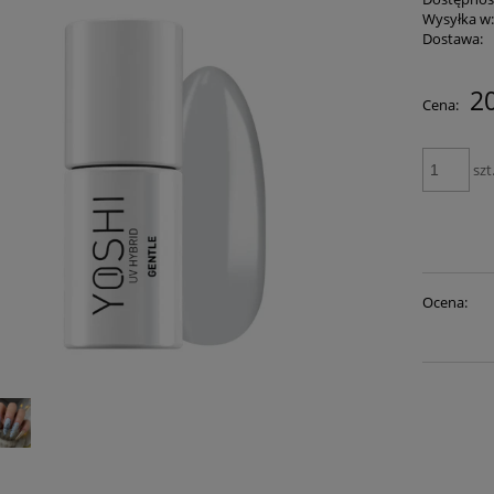
Wysyłka w
Dostawa:
20
Cena:
szt
Ocena: