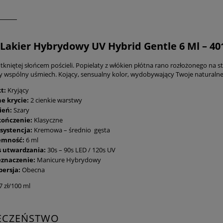
Lakier Hybrydowy UV Hybrid Gentle 6 Ml – 40
kniętej słońcem pościeli. Popielaty z włókien płótna rano rozłożonego na stol
zy wspólny uśmiech. Kojący, sensualny kolor, wydobywający Twoje naturalne
kt:
Kryjący
e krycie:
2 cienkie warstwy
ień:
Szary
ończenie:
Klasyczne
systencja:
Kremowa – średnio gęsta
emność:
6 ml
s utwardzania:
30s – 90s LED / 120s UV
eznaczenie:
Manicure Hybrydowy
persja:
Obecna
7 zł/100 ml
IECZEŃSTWO