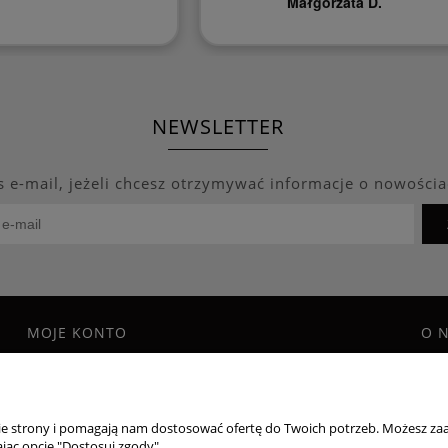
Małgorzata D.
NEWSLETTER
s e-mail, jeżeli chcesz otrzymywać informacje o nowościa
MOJE KONTO
O 
Twoje zamówienia
Blo
Program Lojalnościowy
Kon
Ustawienia konta
O f
nie strony i pomagają nam dostosować ofertę do Twoich potrzeb. Możesz zaa
Przechowalnia
jąc opcję "Dostosuj zgody".