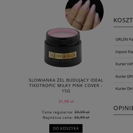
KOSZ
ORLEN Pa
Inpost P
Kurier In
Kurier DP
SLOWIANKA ŻEL BUDUJĄCY IDEAL
TIXOTROPIC MILKY PINK COVER -
Kurier DH
15G
31,99 zł
OPINI
Cena regularna:
39,99 zł
Najniższa cena:
33,99 zł
DO KOSZYKA