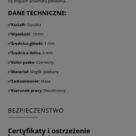
się etapach schematu piłowania.
DANE TECHNICZNE:
✅Kształt:
Szyszka
✅Wysokość
: 15mm
✅Średnica główki:
1 mm
✅Średnica dolna
: 6 mm
✅Kolor paska
: Czerwony
✅Materiał
: Węglik spiekany
✅Zastosowanie:
Masa
✅Kierunek pracy
: Dwustronny
BEZPIECZEŃSTWO
Certyfikaty i ostrzeżenie