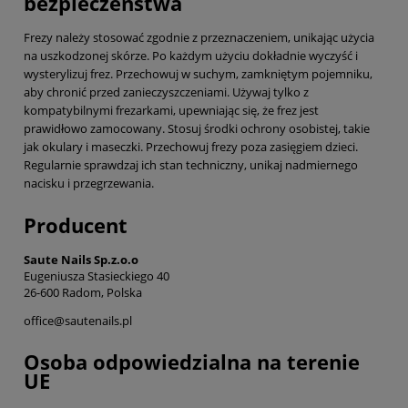
bezpieczeństwa
Frezy należy stosować zgodnie z przeznaczeniem, unikając użycia
na uszkodzonej skórze. Po każdym użyciu dokładnie wyczyść i
wysterylizuj frez. Przechowuj w suchym, zamkniętym pojemniku,
aby chronić przed zanieczyszczeniami. Używaj tylko z
kompatybilnymi frezarkami, upewniając się, że frez jest
prawidłowo zamocowany. Stosuj środki ochrony osobistej, takie
jak okulary i maseczki. Przechowuj frezy poza zasięgiem dzieci.
Regularnie sprawdzaj ich stan techniczny, unikaj nadmiernego
nacisku i przegrzewania.
Producent
Saute Nails Sp.z.o.o
Eugeniusza Stasieckiego 40
26-600 Radom, Polska
office@sautenails.pl
Osoba odpowiedzialna na terenie
UE