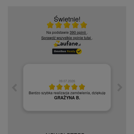
Świetnie!
Ocena średnia 5 na 5
Na podstawie
390 opinii
.
Sprawdź wszystkie opinie
tutaj
.
09.07.2026
zych
Czy
Bardzo szybka realizacja zamówienia, dziękuję
GRAŻYNA B.