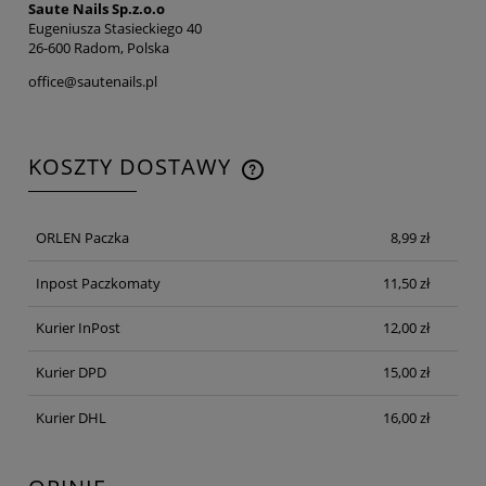
Saute Nails Sp.z.o.o
Eugeniusza Stasieckiego 40
26-600 Radom, Polska
office@sautenails.pl
KOSZTY DOSTAWY
CENA NIE ZAWIERA EWENTUALNYCH KOSZTÓW
PŁATNOŚCI
ORLEN Paczka
8,99 zł
Inpost Paczkomaty
11,50 zł
Kurier InPost
12,00 zł
Kurier DPD
15,00 zł
Kurier DHL
16,00 zł