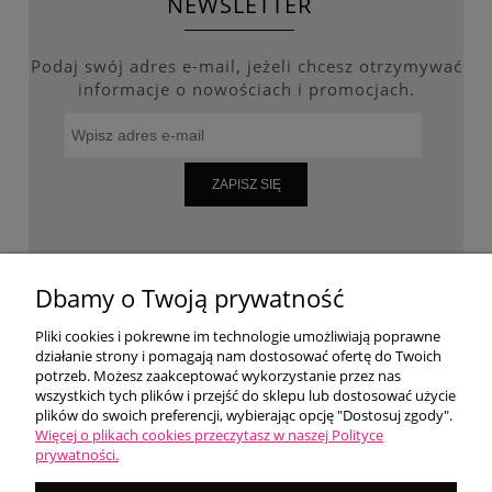
NEWSLETTER
Podaj swój adres e-mail, jeżeli chcesz otrzymywać
informacje o nowościach i promocjach.
ZAPISZ SIĘ
WARUNKI ZAKUPÓW
Dbamy o Twoją prywatność
Pliki cookies i pokrewne im technologie umożliwiają poprawne
działanie strony i pomagają nam dostosować ofertę do Twoich
MOJE KONTO
potrzeb. Możesz zaakceptować wykorzystanie przez nas
wszystkich tych plików i przejść do sklepu lub dostosować użycie
plików do swoich preferencji, wybierając opcję "Dostosuj zgody".
O NAS
Więcej o plikach cookies przeczytasz w naszej Polityce
prywatności.