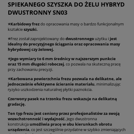
SPIEKANEGO SZYSZKA DO ŻELU HYBRYD
DWUSTRONNY SN03
⭐Karbidowy frez
do opracowania masy o bardzo funkcjonalnym
kształcie
szyszki.
⭐
Frez został zaprojektowany do
dwustronnego
użytku i
jest
idealny do precyzyjnego ściągania oraz opracowania masy
hybrydowej czy żelowej.
⭐Jego wymiary to 6 mm średnicy w najszerszym punkcie
oraz 15 mm długości roboczej
, co pozwala na skuteczną pracę
przy zachowaniu precyzji.
⭐Karbowana powierzchnia frezu pozwala na delikatne, ale
jednocześnie efektywne ścieranie materiału
, minimalizując
ryzyko uszkodzenia naturalnej płytki paznokcia.
Czerwony pasek na trzonku frezu wskazuje na delikatną
gradację.
Ten typ frezu jest ceniony przez profesjonalistów za swoją
wszechstronność i wydajność.
Jego dwustronna
konstrukcja
umożliwia pracę w obu kierunkach obrotu
urządzenia
, co jest szczególnie przydatne w szybko zmieniających