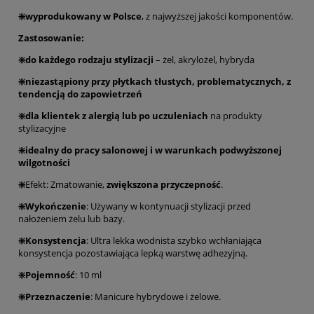
❇️wyprodukowany w Polsce
, z najwyższej jakości komponentów.
Zastosowanie:
❇️do każdego rodzaju stylizacji
– żel, akrylożel, hybryda
❇️niezastąpiony przy płytkach tłustych, problematycznych, z
tendencją do zapowietrzeń
❇️dla klientek z alergią lub po uczuleniach
na produkty
stylizacyjne
❇️idealny do pracy salonowej i w warunkach podwyższonej
wilgotności
❇️
Efekt: Zmatowanie,
zwiększona przyczepność
.
❇️Wykończenie
: Używany w kontynuacji stylizacji przed
nałożeniem żelu lub bazy.
❇️Konsystencja
: Ultra lekka wodnista szybko wchłaniająca
konsystencja pozostawiająca lepką warstwę adhezyjną.
❇️Pojemność
: 10 ml
❇️Przeznaczenie
: Manicure hybrydowe i żelowe.