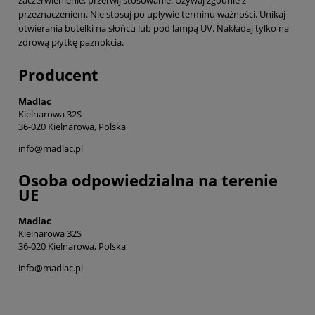
zaczerwienienie, przerwij stosowanie. Używaj zgodnie z
przeznaczeniem. Nie stosuj po upływie terminu ważności. Unikaj
otwierania butelki na słońcu lub pod lampą UV. Nakładaj tylko na
zdrową płytkę paznokcia.
Producent
Madlac
Kielnarowa 32S
36-020 Kielnarowa, Polska
info@madlac.pl
Osoba odpowiedzialna na terenie
UE
Madlac
Kielnarowa 32S
36-020 Kielnarowa, Polska
info@madlac.pl