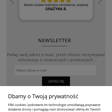
zych
Czy
Bardzo szybka realizacja zamówienia, dziękuję
GRAŻYNA B.
NEWSLETTER
Podaj swój adres e-mail, jeżeli chcesz otrzymywać
informacje o nowościach i promocjach.
ZAPISZ SIĘ
Dbamy o Twoją prywatność
Pliki cookies i pokrewne im technologie umożliwiają poprawne
WARUNKI ZAKUPÓW
działanie strony i pomagają nam dostosować ofertę do Twoich