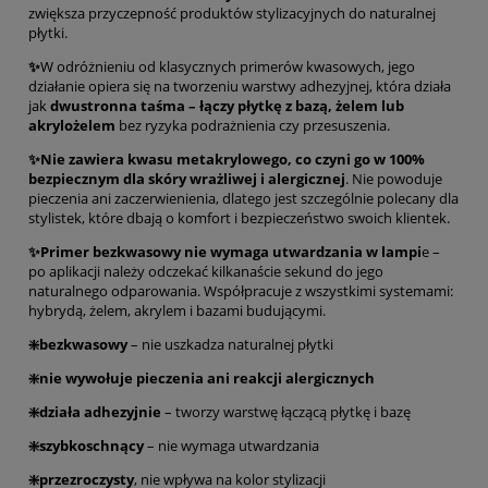
zwiększa przyczepność produktów stylizacyjnych do naturalnej
płytki.
✨
W odróżnieniu od klasycznych primerów kwasowych, jego
działanie opiera się na tworzeniu warstwy adhezyjnej, która działa
jak
dwustronna taśma – łączy płytkę z bazą, żelem lub
akrylożelem
bez ryzyka podrażnienia czy przesuszenia.
✨Nie zawiera kwasu metakrylowego, co czyni go w 100%
bezpiecznym dla skóry wrażliwej i alergicznej
. Nie powoduje
pieczenia ani zaczerwienienia, dlatego jest szczególnie polecany dla
stylistek, które dbają o komfort i bezpieczeństwo swoich klientek.
✨Primer bezkwasowy nie wymaga utwardzania w lampi
e –
po aplikacji należy odczekać kilkanaście sekund do jego
naturalnego odparowania. Współpracuje z wszystkimi systemami:
hybrydą, żelem, akrylem i bazami budującymi.
❇️bezkwasowy
– nie uszkadza naturalnej płytki
❇️nie wywołuje pieczenia ani reakcji alergicznych
❇️działa adhezyjnie
– tworzy warstwę łączącą płytkę i bazę
❇️szybkoschnący
– nie wymaga utwardzania
❇️przezroczysty
, nie wpływa na kolor stylizacji