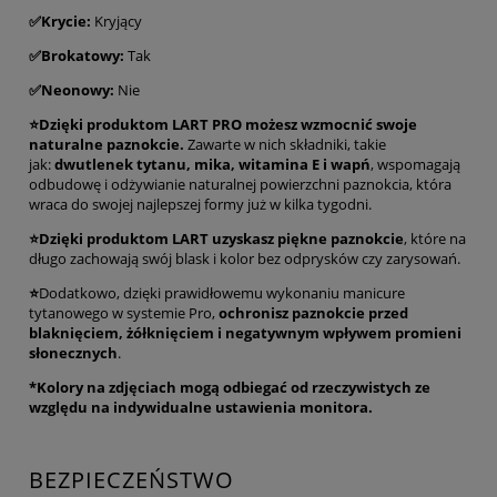
✅Krycie:
Kryjący
✅Brokatowy:
Tak
✅
Neonowy:
Nie
⭐Dzięki produktom LART PRO możesz wzmocnić swoje
naturalne paznokcie.
Zawarte w nich składniki, takie
jak:
dwutlenek tytanu, mika, witamina E i wapń
, wspomagają
odbudowę i odżywianie naturalnej powierzchni paznokcia, która
wraca do swojej najlepszej formy już w kilka tygodni.
⭐Dzięki produktom LART uzyskasz piękne paznokcie
, które na
długo zachowają swój blask i kolor bez odprysków czy zarysowań.
⭐
Dodatkowo, dzięki prawidłowemu wykonaniu manicure
tytanowego w systemie Pro,
ochronisz paznokcie przed
blaknięciem, żółknięciem i negatywnym wpływem promieni
słonecznych
.
*Kolory na zdjęciach mogą odbiegać od rzeczywistych ze
względu na indywidualne ustawienia monitora.
BEZPIECZEŃSTWO