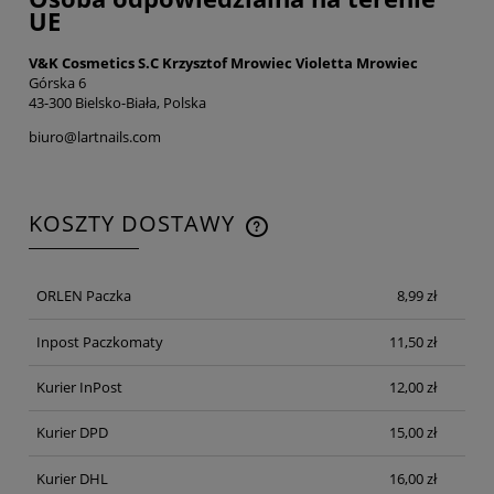
UE
V&K Cosmetics S.C Krzysztof Mrowiec Violetta Mrowiec
Górska 6
43-300 Bielsko-Biała, Polska
biuro@lartnails.com
KOSZTY DOSTAWY
CENA NIE ZAWIERA EWENTUALNYCH KOSZTÓW
PŁATNOŚCI
ORLEN Paczka
8,99 zł
Inpost Paczkomaty
11,50 zł
Kurier InPost
12,00 zł
Kurier DPD
15,00 zł
Kurier DHL
16,00 zł