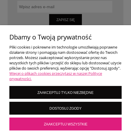
ZAPISZ SIĘ
Dbamy o Twoją prywatność
Pliki cookies i pokrewne im technologie umożliwiają poprawne
WARUNKI ZAKUPÓW
działanie strony i pomagają nam dostosować ofertę do Twoich
potrzeb. Możesz zaakceptować wykorzystanie przez nas
wszystkich tych plików i przejść do sklepu lub dostosować użycie
MOJE KONTO
plików do swoich preferencji, wybierając opcję "Dostosuj zgody".
Więcej o plikach cookies przeczytasz w naszej Polityce
prywatności.
O NAS
ZAAKCEPTUJ TYLKO NIEZBĘDNE
LoversNails Paulina Wiktorowicz | Brzozowa 7, 05-300 Targówka, woj
DOSTOSUJ ZGODY
mazowieckie | NIP: 8222395546
Kontakt pn - pt: 8:00 - 16:00 |
|
importmistewiczpartners@gmail.com
536 028 532
ZAAKCEPTUJ WSZYSTKIE