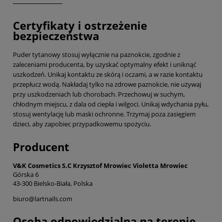
Certyfikaty i ostrzeżenie
bezpieczeństwa
Puder tytanowy stosuj wyłącznie na paznokcie, zgodnie z
zaleceniami producenta, by uzyskać optymalny efekt i uniknąć
uszkodzeń. Unikaj kontaktu ze skórą i oczami, a w razie kontaktu
przepłucz wodą. Nakładaj tylko na zdrowe paznokcie, nie używaj
przy uszkodzeniach lub chorobach. Przechowuj w suchym,
chłodnym miejscu, z dala od ciepła i wilgoci. Unikaj wdychania pyłu,
stosuj wentylację lub maski ochronne. Trzymaj poza zasięgiem
dzieci, aby zapobiec przypadkowemu spożyciu.
Producent
V&K Cosmetics S.C Krzysztof Mrowiec Violetta Mrowiec
Górska 6
43-300 Bielsko-Biała, Polska
biuro@lartnails.com
Osoba odpowiedzialna na terenie