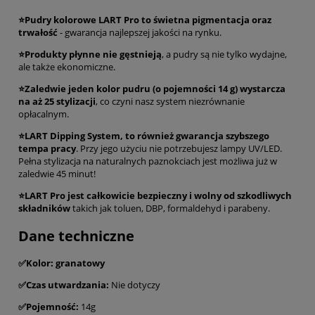
⭐Pudry kolorowe LART Pro to świetna pigmentacja oraz
trwałość
- gwarancja najlepszej jakości na rynku.
⭐Produkty płynne nie gęstnieją
, a pudry są nie tylko wydajne,
ale także ekonomiczne.
⭐Zaledwie jeden kolor pudru (o pojemności 14 g) wystarcza
na aż 25 stylizacji
, co czyni nasz system niezrównanie
opłacalnym.
⭐LART Dipping System, to również gwarancja szybszego
tempa pracy
. Przy jego użyciu nie potrzebujesz lampy UV/LED.
Pełna stylizacja na naturalnych paznokciach jest możliwa już w
zaledwie 45 minut!
⭐LART Pro jest całkowicie bezpieczny i wolny od szkodliwych
składników
takich jak toluen, DBP, formaldehyd i parabeny.
Dane techniczne
✅Kolor:
granatowy
✅Czas utwardzania:
Nie dotyczy
✅Pojemność:
14g