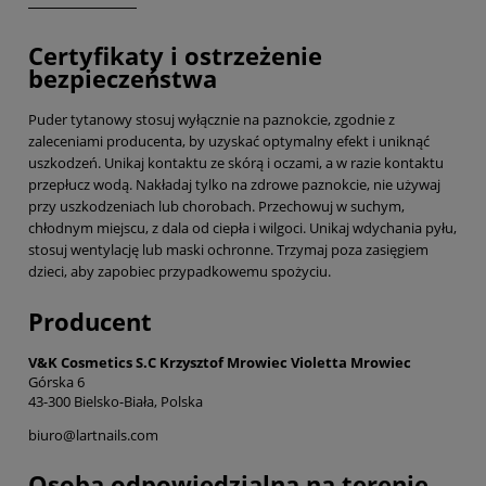
Certyfikaty i ostrzeżenie
bezpieczeństwa
Puder tytanowy stosuj wyłącznie na paznokcie, zgodnie z
zaleceniami producenta, by uzyskać optymalny efekt i uniknąć
uszkodzeń. Unikaj kontaktu ze skórą i oczami, a w razie kontaktu
przepłucz wodą. Nakładaj tylko na zdrowe paznokcie, nie używaj
przy uszkodzeniach lub chorobach. Przechowuj w suchym,
chłodnym miejscu, z dala od ciepła i wilgoci. Unikaj wdychania pyłu,
stosuj wentylację lub maski ochronne. Trzymaj poza zasięgiem
dzieci, aby zapobiec przypadkowemu spożyciu.
Producent
V&K Cosmetics S.C Krzysztof Mrowiec Violetta Mrowiec
Górska 6
43-300 Bielsko-Biała, Polska
biuro@lartnails.com
Osoba odpowiedzialna na terenie