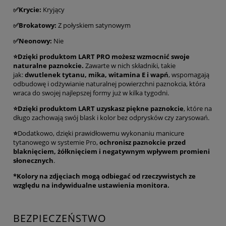
✅Krycie:
Kryjący
✅Brokatowy:
Z połyskiem satynowym
✅
Neonowy:
Nie
⭐Dzięki produktom LART PRO możesz wzmocnić swoje
naturalne paznokcie.
Zawarte w nich składniki, takie
jak:
dwutlenek tytanu, mika, witamina E i wapń
, wspomagają
odbudowę i odżywianie naturalnej powierzchni paznokcia, która
wraca do swojej najlepszej formy już w kilka tygodni.
⭐Dzięki produktom LART uzyskasz piękne paznokcie
, które na
długo zachowają swój blask i kolor bez odprysków czy zarysowań.
⭐
Dodatkowo, dzięki prawidłowemu wykonaniu manicure
tytanowego w systemie Pro,
ochronisz paznokcie przed
blaknięciem, żółknięciem i negatywnym wpływem promieni
słonecznych
.
*Kolory na zdjęciach mogą odbiegać od rzeczywistych ze
względu na indywidualne ustawienia monitora.
BEZPIECZEŃSTWO