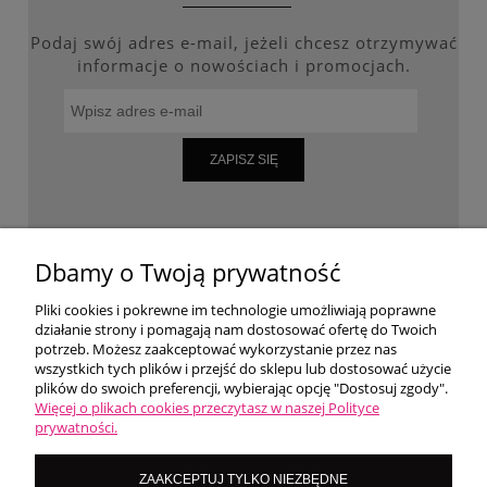
Podaj swój adres e-mail, jeżeli chcesz otrzymywać
informacje o nowościach i promocjach.
ZAPISZ SIĘ
WARUNKI ZAKUPÓW
Dbamy o Twoją prywatność
Pliki cookies i pokrewne im technologie umożliwiają poprawne
działanie strony i pomagają nam dostosować ofertę do Twoich
MOJE KONTO
potrzeb. Możesz zaakceptować wykorzystanie przez nas
wszystkich tych plików i przejść do sklepu lub dostosować użycie
plików do swoich preferencji, wybierając opcję "Dostosuj zgody".
O NAS
Więcej o plikach cookies przeczytasz w naszej Polityce
prywatności.
LoversNails Paulina Wiktorowicz | Brzozowa 7, 05-300 Targówka, woj
ZAAKCEPTUJ TYLKO NIEZBĘDNE