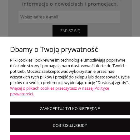
informacje o nowościach i promocjach.
ZAPISZ SIĘ
Dbamy o Twoją prywatność
Pliki cookies i pokrewne im technologie umożliwiają poprawne
WARUNKI ZAKUPÓW
działanie strony i pomagają nam dostosować ofertę do Twoich
potrzeb. Możesz zaakceptować wykorzystanie przez nas
wszystkich tych plików i przejść do sklepu lub dostosować użycie
MOJE KONTO
plików do swoich preferencji, wybierając opcję "Dostosuj zgody".
Więcej o plikach cookies przeczytasz w naszej Polityce
prywatności.
O NAS
ZAAKCEPTUJ TYLKO NIEZBĘDNE
LoversNails Paulina Wiktorowicz | Brzozowa 7, 05-300 Targówka, woj
DOSTOSUJ ZGODY
mazowieckie | NIP: 8222395546
Kontakt pn - pt: 8:00 - 16:00 |
|
importmistewiczpartners@gmail.com