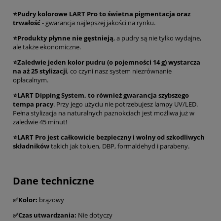
⭐Pudry kolorowe LART Pro to świetna pigmentacja oraz
trwałość
- gwarancja najlepszej jakości na rynku.
⭐Produkty płynne nie gęstnieją
, a pudry są nie tylko wydajne,
ale także ekonomiczne.
⭐Zaledwie jeden kolor pudru (o pojemności 14 g) wystarcza
na aż 25 stylizacji
, co czyni nasz system niezrównanie
opłacalnym.
⭐LART Dipping System, to również gwarancja szybszego
tempa pracy
. Przy jego użyciu nie potrzebujesz lampy UV/LED.
Pełna stylizacja na naturalnych paznokciach jest możliwa już w
zaledwie 45 minut!
⭐LART Pro jest całkowicie bezpieczny i wolny od szkodliwych
składników
takich jak toluen, DBP, formaldehyd i parabeny.
Dane techniczne
✅Kolor:
brązowy
✅Czas utwardzania:
Nie dotyczy