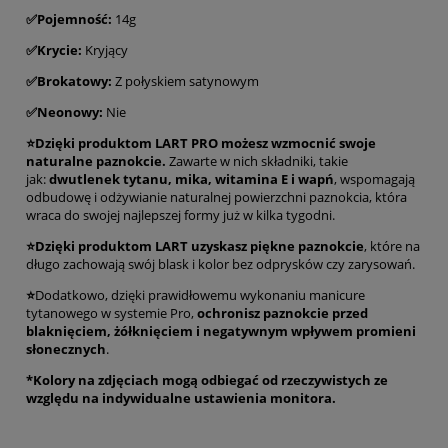
✅Pojemność:
14g
✅Krycie:
Kryjący
✅Brokatowy:
Z połyskiem satynowym
✅
Neonowy:
Nie
⭐Dzięki produktom LART PRO możesz wzmocnić swoje
naturalne paznokcie.
Zawarte w nich składniki, takie
jak:
dwutlenek tytanu, mika, witamina E i wapń
, wspomagają
odbudowę i odżywianie naturalnej powierzchni paznokcia, która
wraca do swojej najlepszej formy już w kilka tygodni.
⭐Dzięki produktom LART uzyskasz piękne paznokcie
, które na
długo zachowają swój blask i kolor bez odprysków czy zarysowań.
⭐
Dodatkowo, dzięki prawidłowemu wykonaniu manicure
tytanowego w systemie Pro,
ochronisz paznokcie przed
blaknięciem, żółknięciem i negatywnym wpływem promieni
słonecznych
.
*Kolory na zdjęciach mogą odbiegać od rzeczywistych ze
względu na indywidualne ustawienia monitora.