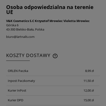
Osoba odpowiedzialna na terenie
UE
V&K Cosmetics S.C Krzysztof Mrowiec Violetta Mrowiec
Górska 6
43-300 Bielsko-Biała, Polska
biuro@lartnails.com
KOSZTY DOSTAWY
CENA NIE ZAWIERA EWENTUALNYCH KOSZTÓW
PŁATNOŚCI
ORLEN Paczka
8,99 zł
Inpost Paczkomaty
11,50 zł
Kurier InPost
12,00 zł
Kurier DPD
15,00 zł