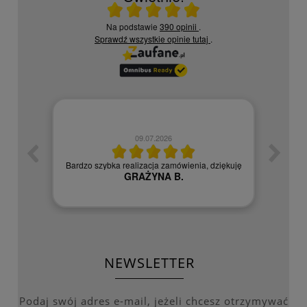
Ocena średnia 5 na 5
Na podstawie
390 opinii
.
Sprawdź wszystkie opinie
tutaj
.
09.07.2026
zych
Czy
Bardzo szybka realizacja zamówienia, dziękuję
GRAŻYNA B.
NEWSLETTER
Podaj swój adres e-mail, jeżeli chcesz otrzymywać