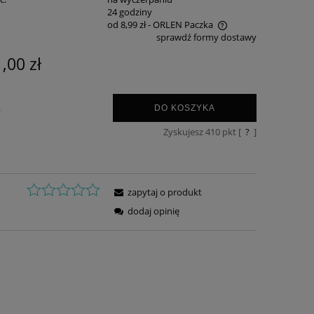
:
24 godziny
od 8,99 zł
- ORLEN Paczka
sprawdź formy dostawy
Cena nie zawiera ewentualnych kosztów
,00 zł
płatności
.
DO KOSZYKA
Zyskujesz
410
pkt [
?
]
zapytaj o produkt
dodaj opinię