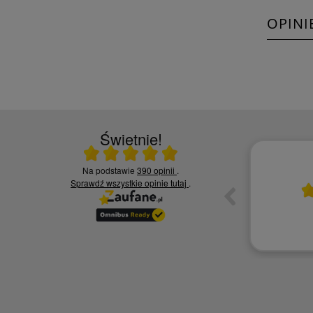
OPINI
Świetnie!
Ocena średnia 5 na 5
Na podstawie
390 opinii
.
10.06.2026
Sprawdź wszystkie opinie
tutaj
.
ia,
Czy jesteś zadowolony z jakości naszych
usług? - Zadowolona tak polecę
Kamila S.