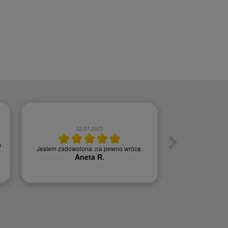
22.07.2025
0
e
Jestem zadowolona ,na pewno wrócę.
Szybka w
Aneta R.
Agn