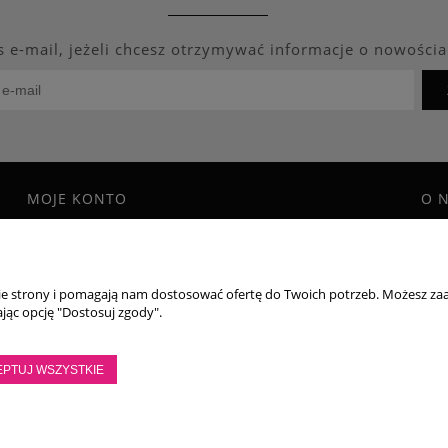
s e-mail, jeżeli chcesz otrzymywać informacje o nowościa
MOJE KONTO
O 
Twoje zamówienia
Blo
Program Lojalnościowy
Kon
Ustawienia konta
O f
nie strony i pomagają nam dostosować ofertę do Twoich potrzeb. Możesz zaa
Przechowalnia
jąc opcję "Dostosuj zgody".
 Paulina Wiktorowicz | Brzozowa 7, 05-300 Targówka, woj mazowieckie | NIP
EPTUJ WSZYSTKIE
ntakt pn - pt: 8:00 - 16:00 |
|
importmistewiczpartners@gmail.com
536 028 
Sklep internetowy Shoper.pl