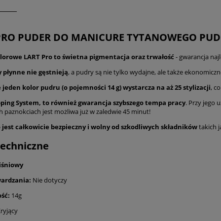
PRO PUDER DO MANICURE TYTANOWEGO PUDE
lorowe LART Pro to świetna pigmentacja oraz trwałość
- gwarancja najl
 płynne nie gęstnieją
, a pudry są nie tylko wydajne, ale także ekonomiczn
jeden kolor pudru (o pojemności 14 g) wystarcza na aż 25 stylizacji
, c
ping System, to również gwarancja szybszego tempa pracy
. Przy jego 
h paznokciach jest możliwa już w zaledwie 45 minut!
 jest całkowicie bezpieczny i wolny od szkodliwych składników
takich 
echniczne
iśniowy
ardzania:
Nie dotyczy
ść:
14g
ryjący