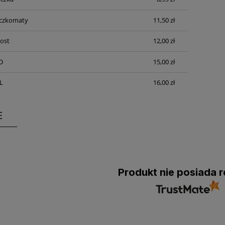
KOSZTÓW PŁATNOŚCI
aczkomaty
11,50 zł
Post
12,00 zł
D
15,00 zł
L
16,00 zł
E
Produkt nie posiada r