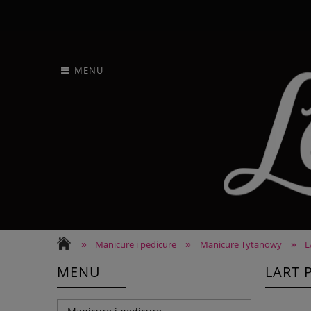
MENU
»
»
»
Manicure i pedicure
Manicure Tytanowy
L
MENU
LART 