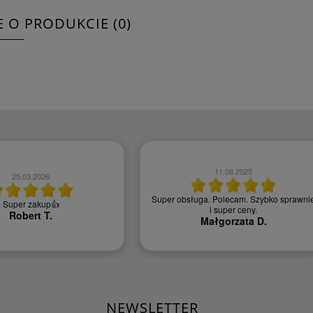
E O PRODUKCIE (0)
11.08.2025
25.03.2026
Super obsługa. Polecam. Szybko sprawni
Super zakup👍
i super ceny.
Robert T.
Małgorzata D.
NEWSLETTER