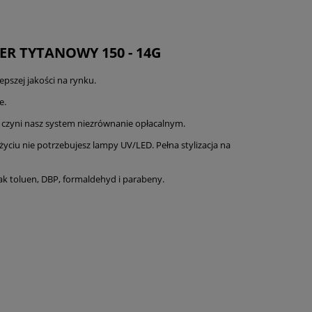
R TYTANOWY 150 - 14G
epszej jakości na rynku.
e.
o czyni nasz system niezrównanie opłacalnym.
użyciu nie potrzebujesz lampy UV/LED. Pełna stylizacja na
jak toluen, DBP, formaldehyd i parabeny.