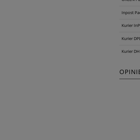
Inpost P
Kurier In
Kurier DP
Kurier DH
OPINI