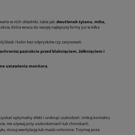
arte w nich składniki, takie jak:
dwutlenek tytanu, mika,
cia, która wraca do swojej najlepszej formy już w kilka
ój blask i kolor bez odprysków czy zarysowań.
ochronisz paznokcie przed blaknięciem, żółknięciem i
lne ustawienia monitora.
uzyskać optymalny efekt i uniknąć uszkodzeń. Unikaj kontaktu
cie, nie używaj przy uszkodzeniach lub chorobach.
yłu, stosuj wentylację lub maski ochronne. Trzymaj poza