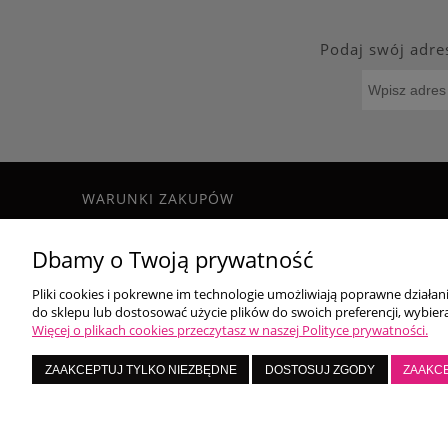
Podaj swój adre
WARUNKI ZAKUPÓW
Regulamin
Dbamy o Twoją prywatność
Formy płatności
Czas i koszty dostawy
Pliki cookies i pokrewne im technologie umożliwiają poprawne działa
Zwroty i reklamacje
do sklepu lub dostosować użycie plików do swoich preferencji, wybiera
Polityka prywatności
Więcej o plikach cookies przeczytasz w naszej Polityce prywatności.
LoversNails
ZAAKCEPTUJ TYLKO NIEZBĘDNE
DOSTOSUJ ZGODY
ZAAKC
Ko