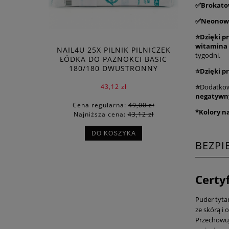
✅Brokato
✅
Neonow
⭐Dzięki p
witamina 
NAIL4U 25X PILNIK PILNICZEK
tygodni.
ŁÓDKA DO PAZNOKCI BASIC
180/180 DWUSTRONNY
⭐Dzięki p
⭐
Dodatkow
43,12 zł
negatywn
Cena regularna:
49,00 zł
*Kolory n
Najniższa cena:
43,12 zł
DO KOSZYKA
BEZP
Certy
Puder tyta
ze skórą i
Przechowuj