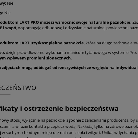
wy:
Nie
y:
Nie
roduktom LART PRO możesz wzmocnić swoje naturalne paznokcie.
Zaw
E i wapń
, wspomagają odbudowę i odżywianie naturalnej powierzchni paznok
roduktom LART uzyskasz piękne paznokcie
, które na długo zachowają sw
o, dzięki prawidłowemu wykonaniu manicure tytanowego w systemie Pro,
ym wpływem promieni słonecznych
.
a zdjęciach mogą odbiegać od rzeczywistych ze względu na indywidua
IECZEŃSTWO
fikaty i ostrzeżenie bezpieczeństwa
nowy stosuj wyłącznie na paznokcie, zgodnie z zaleceniami producenta, by 
 oczami, a w razie kontaktu przepłucz wodą. Nakładaj tylko na zdrowe paznok
 w suchym, chłodnym miejscu, z dala od ciepła i wilgoci. Unikaj wdychania p