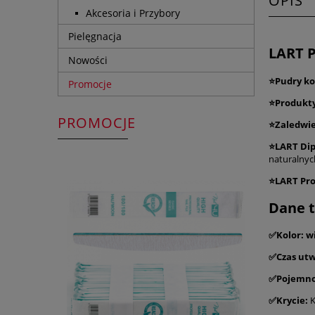
OPIS
Akcesoria i Przybory
Pielęgnacja
LART 
Nowości
⭐Pudry ko
Promocje
⭐Produkty
PROMOCJE
⭐Zaledwie 
⭐LART Dip
naturalnyc
⭐LART Pro
Dane t
✅Kolor:
w
✅Czas utw
✅Pojemno
✅Krycie:
K