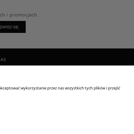
ch i promocjach.
ZAPISZ SIĘ
NAS
g
takt i dane firmy
irmie
kceptować wykorzystanie przez nas wszystkich tych plików i przejść
: 8222395546
532