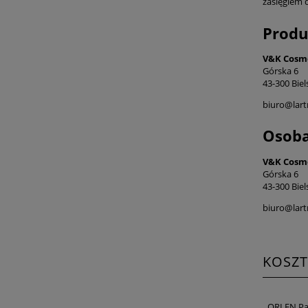
zasięgiem 
Produ
V&K Cosme
Górska 6
43-300 Biel
biuro@lart
Osoba
V&K Cosme
Górska 6
43-300 Biel
biuro@lart
KOSZ
ORLEN Pa