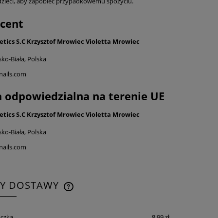
dzieci, aby zapobiec przypadkowemu spożyciu.
cent
tics S.C Krzysztof Mrowiec Violetta Mrowiec
sko-Biała, Polska
nails.com
 odpowiedzialna na terenie UE
tics S.C Krzysztof Mrowiec Violetta Mrowiec
sko-Biała, Polska
nails.com
TY DOSTAWY
CENA NIE ZAWIERA EWENTUALNYCH
czka
8,99 zł