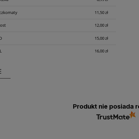
KOSZTÓW PŁATNOŚCI
aczkomaty
11,50 zł
Post
12,00 zł
D
15,00 zł
L
16,00 zł
E
Produkt nie posiada r