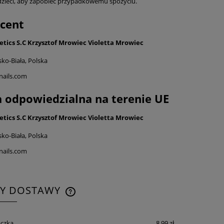
dzieci, aby zapobiec przypadkowemu spożyciu.
cent
tics S.C Krzysztof Mrowiec Violetta Mrowiec
sko-Biała, Polska
nails.com
 odpowiedzialna na terenie UE
tics S.C Krzysztof Mrowiec Violetta Mrowiec
sko-Biała, Polska
nails.com
TY DOSTAWY
CENA NIE ZAWIERA EWENTUALNYCH
czka
8,99 zł