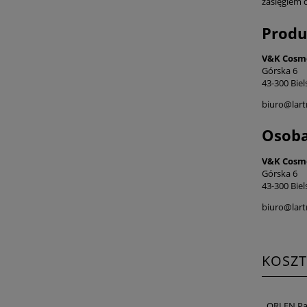
zasięgiem 
Produ
V&K Cosme
Górska 6
43-300 Biel
biuro@lart
Osoba
V&K Cosme
Górska 6
43-300 Biel
biuro@lart
KOSZ
ORLEN Pa