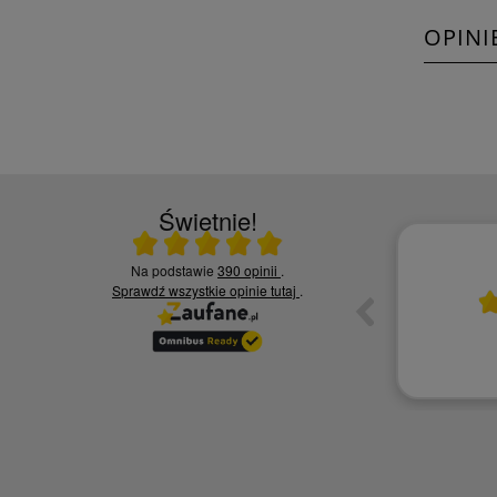
OPINI
Świetnie!
Ocena średnia 5 na 5
Na podstawie
390 opinii
.
10.06.2026
Sprawdź wszystkie opinie
tutaj
.
ia,
Czy jesteś zadowolony z jakości naszych
usług? - Zadowolona tak polecę
Kamila S.