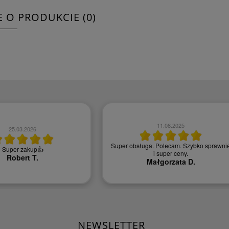
E O PRODUKCIE (0)
11.08.2025
25.03.2026
Super obsługa. Polecam. Szybko sprawni
Super zakup👍
i super ceny.
Robert T.
Małgorzata D.
NEWSLETTER