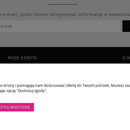
s e-mail, jeżeli chcesz otrzymywać informacje o nowościa
MOJE KONTO
O 
Twoje zamówienia
Blo
Program Lojalnościowy
Kon
Ustawienia konta
O f
nie strony i pomagają nam dostosować ofertę do Twoich potrzeb. Możesz zaa
Przechowalnia
jąc opcję "Dostosuj zgody".
 Paulina Wiktorowicz | Brzozowa 7, 05-300 Targówka, woj mazowieckie | NIP
EPTUJ WSZYSTKIE
ntakt pn - pt: 8:00 - 16:00 |
|
importmistewiczpartners@gmail.com
536 028 
Sklep internetowy Shoper.pl