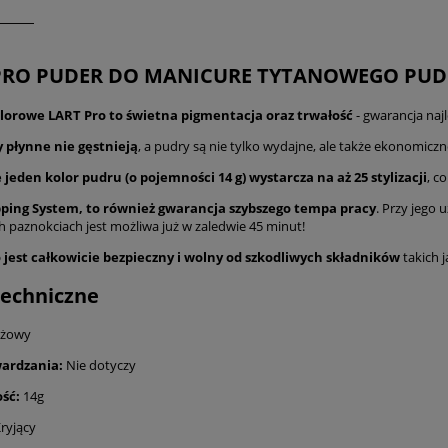
PRO PUDER DO MANICURE TYTANOWEGO PUDE
lorowe LART Pro to świetna pigmentacja oraz trwałość
- gwarancja najl
 płynne nie gęstnieją
, a pudry są nie tylko wydajne, ale także ekonomiczn
jeden kolor pudru (o pojemności 14 g) wystarcza na aż 25 stylizacji
, c
ping System, to również gwarancja szybszego tempa pracy
. Przy jego 
h paznokciach jest możliwa już w zaledwie 45 minut!
 jest całkowicie bezpieczny i wolny od szkodliwych składników
takich 
echniczne
żowy
ardzania:
Nie dotyczy
ść:
14g
ryjący