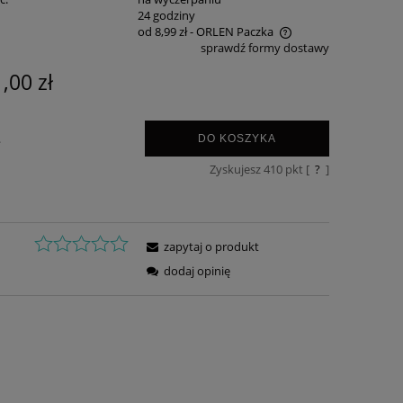
:
24 godziny
od 8,99 zł
- ORLEN Paczka
sprawdź formy dostawy
Cena nie zawiera ewentualnych kosztów
,00 zł
płatności
.
DO KOSZYKA
Zyskujesz
410
pkt [
?
]
zapytaj o produkt
dodaj opinię