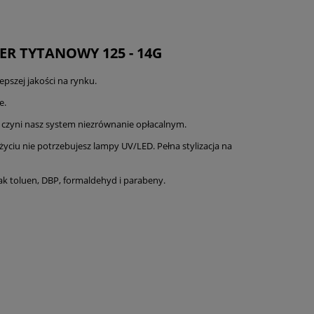
R TYTANOWY 125 - 14G
epszej jakości na rynku.
e.
o czyni nasz system niezrównanie opłacalnym.
użyciu nie potrzebujesz lampy UV/LED. Pełna stylizacja na
jak toluen, DBP, formaldehyd i parabeny.