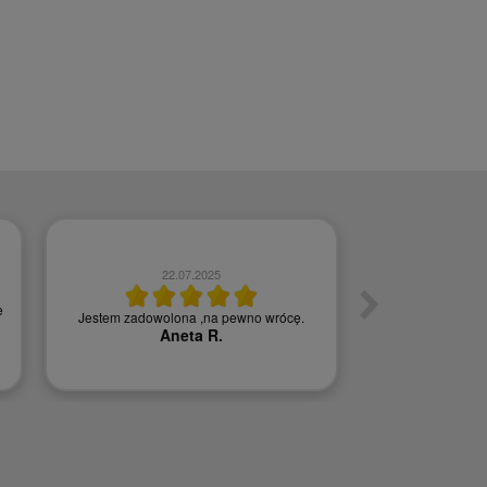
22.07.2025
0
e
Jestem zadowolona ,na pewno wrócę.
Szybka w
Aneta R.
Agn