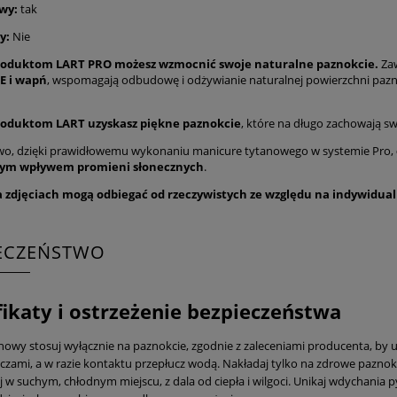
wy:
tak
y:
Nie
roduktom LART PRO możesz wzmocnić swoje naturalne paznokcie.
Zaw
E i wapń
, wspomagają odbudowę i odżywianie naturalnej powierzchni paznok
roduktom LART uzyskasz piękne paznokcie
, które na długo zachowają sw
o, dzięki prawidłowemu wykonaniu manicure tytanowego w systemie Pro,
ym wpływem promieni słonecznych
.
a zdjęciach mogą odbiegać od rzeczywistych ze względu na indywidua
IECZEŃSTWO
fikaty i ostrzeżenie bezpieczeństwa
nowy stosuj wyłącznie na paznokcie, zgodnie z zaleceniami producenta, by 
 oczami, a w razie kontaktu przepłucz wodą. Nakładaj tylko na zdrowe paznok
 w suchym, chłodnym miejscu, z dala od ciepła i wilgoci. Unikaj wdychania p