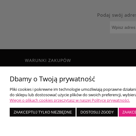
Podaj swój adre
WARUNKI ZAKUPÓW
Regulamin
Dbamy o Twoją prywatność
Formy płatności
Czas i koszty dostawy
Pliki cookies i pokrewne im technologie umożliwiają poprawne działa
Zwroty i reklamacje
do sklepu lub dostosować użycie plików do swoich preferencji, wybiera
Polityka prywatności
Więcej o plikach cookies przeczytasz w naszej Polityce prywatności.
LoversNails
ZAAKCEPTUJ TYLKO NIEZBĘDNE
DOSTOSUJ ZGODY
ZAAKC
Ko