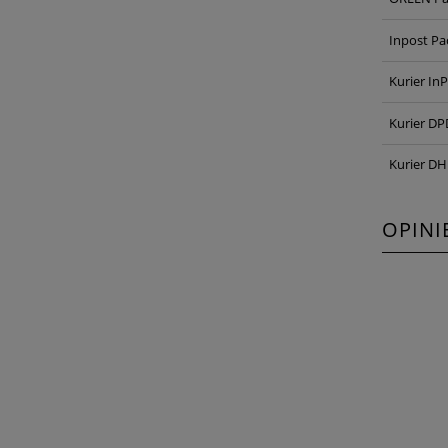
Inpost P
Kurier In
Kurier DP
Kurier DH
OPINI