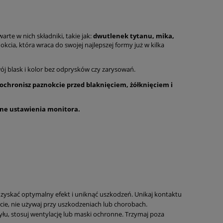
arte w nich składniki, takie jak:
dwutlenek tytanu, mika,
cia, która wraca do swojej najlepszej formy już w kilka
ój blask i kolor bez odprysków czy zarysowań.
ochronisz paznokcie przed blaknięciem, żółknięciem i
lne ustawienia monitora.
uzyskać optymalny efekt i uniknąć uszkodzeń. Unikaj kontaktu
cie, nie używaj przy uszkodzeniach lub chorobach.
yłu, stosuj wentylację lub maski ochronne. Trzymaj poza