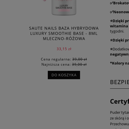
✅Brokato
✅
Neonow
⭐Dzięki p
witamina 
SAUTE NAILS BAZA HYBRYDOWA
tygodni.
LUXURY SMOOTHIE BASE - 8ML
MLECZNO-RÓŻOWA
⭐Dzięki p
⭐
Dodatkow
33,15 zł
negatywn
Cena regularna:
39,00 zł
*Kolory n
Najniższa cena:
39,00 zł
DO KOSZYKA
BEZP
Certy
Puder tyta
ze skórą i
Przechowuj