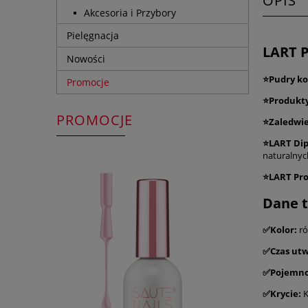
OPIS
Akcesoria i Przybory
Pielęgnacja
LART 
Nowości
⭐Pudry ko
Promocje
⭐Produkty
PROMOCJE
⭐Zaledwie 
⭐LART Dip
naturalnyc
⭐LART Pro
Dane t
✅Kolor:
ró
✅Czas utw
✅Pojemno
✅Krycie:
K