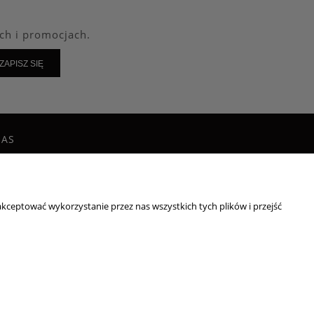
ch i promocjach.
ZAPISZ SIĘ
NAS
g
takt i dane firmy
irmie
kceptować wykorzystanie przez nas wszystkich tych plików i przejść
: 8222395546
532