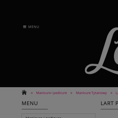
MENU
»
»
»
Manicure i pedicure
Manicure Tytanowy
L
MENU
LART 