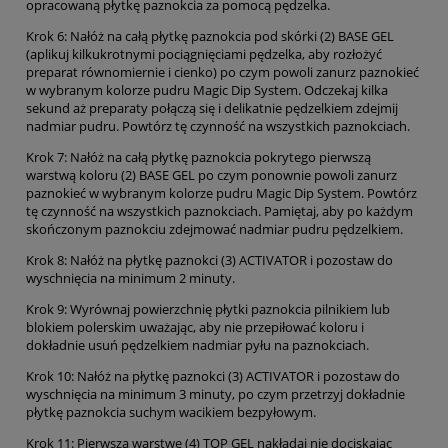
opracowaną płytkę paznokcia za pomocą pędzelka.
Krok 6: Nałóż na całą płytkę paznokcia pod skórki (2) BASE GEL
(aplikuj kilkukrotnymi pociągnięciami pędzelka, aby rozłożyć
preparat równomiernie i cienko) po czym powoli zanurz paznokieć
w wybranym kolorze pudru Magic Dip System. Odczekaj kilka
sekund aż preparaty połączą się i delikatnie pędzelkiem zdejmij
nadmiar pudru. Powtórz tę czynność na wszystkich paznokciach.
Krok 7: Nałóż na całą płytkę paznokcia pokrytego pierwszą
warstwą koloru (2) BASE GEL po czym ponownie powoli zanurz
paznokieć w wybranym kolorze pudru Magic Dip System. Powtórz
tę czynność na wszystkich paznokciach. Pamiętaj, aby po każdym
skończonym paznokciu zdejmować nadmiar pudru pędzelkiem.
Krok 8: Nałóż na płytkę paznokci (3) ACTIVATOR i pozostaw do
wyschnięcia na minimum 2 minuty.
Krok 9: Wyrównaj powierzchnię płytki paznokcia pilnikiem lub
blokiem polerskim uważając, aby nie przepiłować koloru i
dokładnie usuń pędzelkiem nadmiar pyłu na paznokciach.
Krok 10: Nałóż na płytkę paznokci (3) ACTIVATOR i pozostaw do
wyschnięcia na minimum 3 minuty, po czym przetrzyj dokładnie
płytkę paznokcia suchym wacikiem bezpyłowym.
Krok 11: Pierwszą warstwę (4) TOP GEL nakładaj nie dociskając