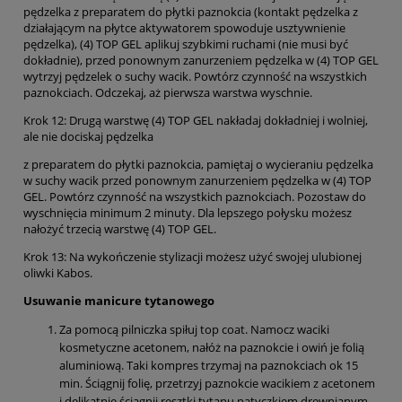
pędzelka z preparatem do płytki paznokcia (kontakt pędzelka z
działającym na płytce aktywatorem spowoduje usztywnienie
pędzelka), (4) TOP GEL aplikuj szybkimi ruchami (nie musi być
dokładnie), przed ponownym zanurzeniem pędzelka w (4) TOP GEL
wytrzyj pędzelek o suchy wacik. Powtórz czynność na wszystkich
paznokciach. Odczekaj, aż pierwsza warstwa wyschnie.
Krok 12: Drugą warstwę (4) TOP GEL nakładaj dokładniej i wolniej,
ale nie dociskaj pędzelka
z preparatem do płytki paznokcia, pamiętaj o wycieraniu pędzelka
w suchy wacik przed ponownym zanurzeniem pędzelka w (4) TOP
GEL. Powtórz czynność na wszystkich paznokciach. Pozostaw do
wyschnięcia minimum 2 minuty. Dla lepszego połysku możesz
nałożyć trzecią warstwę (4) TOP GEL.
Krok 13: Na wykończenie stylizacji możesz użyć swojej ulubionej
oliwki Kabos.
Usuwanie manicure tytanowego
Za pomocą pilniczka spiłuj top coat. Namocz waciki
kosmetyczne acetonem, nałóż na paznokcie i owiń je folią
aluminiową. Taki kompres trzymaj na paznokciach ok 15
min. Ściągnij folię, przetrzyj paznokcie wacikiem z acetonem
i delikatnie ściągnij resztki tytanu patyczkiem drewnianym.