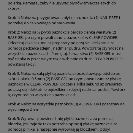
polerką. Pamiętaj, żeby nie używać płynów zmiękczających do
skórek.
Krok 1: Nałóż na przygotowaną płytkę paznokcia (1) NAIL PREP i
poczekaj do całkowitego odparowania.
Krok 2: Nałóż na ½ płytki paznokcia bardzo cienką warstwę (2)
BASE GEL po czym powoli zanurz paznokieć w CLEAR POWDER.
Odczekaj kilka sekund aż preparaty połączą się i delikatnie za
pomocą pędzelka zdejmij nadmiar pudru. Powtórz tę czynność na
wszystkich paznokciach. Pamiętaj, że warstwa (2) BASE GEL musi
być cienka w przeciwnym razie wchłonie za dużo CLEAR POWDER i
powstaną fałdy.
Krok 3: Nałóż na całą płytkę paznokcia (pozostawiając odstęp od
skórek około 0,5mm) (2) BASE GEL po czym powoli zanurz płytkę
paznokcia w CLEAR POWDER. Odczekaj kilka sekund aż preparaty
połączą się i delikatnie pędzelkiem zdejmij nadmiar pudru. Powtórz
tę czynność na wszystkich paznokciach.
Krok 4: Nałóż na wszystkie paznokcie (3) ACTIVATOR i pozostaw do
wyschnięcia 2 min.
Krok 5: Wyrównaj powierzchnię płytki paznokcia za pomocą
bloczka, jeśli zajdzie taka potrzeba opracuj płytkę paznokcia za
pomocą pilnika, a następnie wyrównaj ją bloczkiem. Odpyl