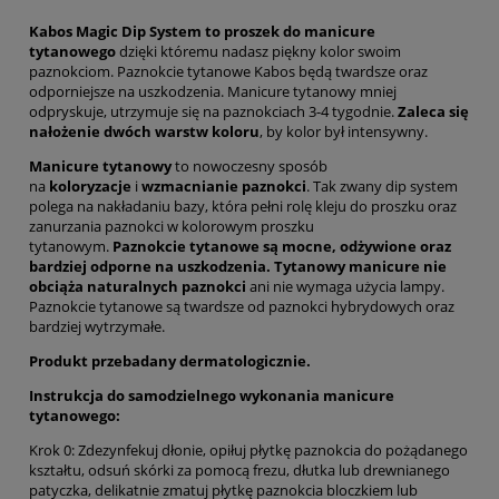
Kabos Magic Dip System
to proszek do manicure
tytanowego
dzięki któremu nadasz piękny kolor swoim
paznokciom. Paznokcie tytanowe Kabos będą twardsze oraz
odporniejsze na uszkodzenia. Manicure tytanowy mniej
odpryskuje, utrzymuje się na paznokciach 3-4 tygodnie.
Zaleca się
nałożenie dwóch warstw koloru
, by kolor był intensywny.
Manicure tytanowy
to nowoczesny sposób
na
koloryzacje
i
wzmacnianie paznokci
. Tak zwany dip system
polega na nakładaniu bazy, która pełni rolę kleju do proszku oraz
zanurzania paznokci w kolorowym proszku
tytanowym.
Paznokcie tytanowe są mocne, odżywione oraz
bardziej odporne na uszkodzenia. Tytanowy manicure nie
obciąża naturalnych paznokci
ani nie wymaga użycia lampy.
Paznokcie tytanowe są twardsze od paznokci hybrydowych oraz
bardziej wytrzymałe.
Produkt przebadany dermatologicznie.
Instrukcja do samodzielnego wykonania manicure
tytanowego:
Krok 0: Zdezynfekuj dłonie, opiłuj płytkę paznokcia do pożądanego
kształtu, odsuń skórki za pomocą frezu, dłutka lub drewnianego
patyczka, delikatnie zmatuj płytkę paznokcia bloczkiem lub