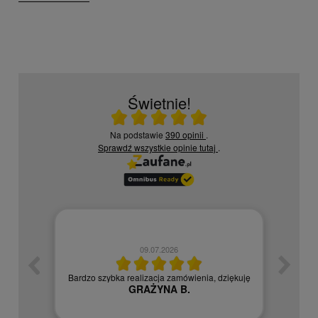
Świetnie!
Ocena średnia 5 na 5
Na podstawie
390 opinii
.
Sprawdź wszystkie opinie
tutaj
.
09.07.2026
zych
Czy
Bardzo szybka realizacja zamówienia, dziękuję
GRAŻYNA B.