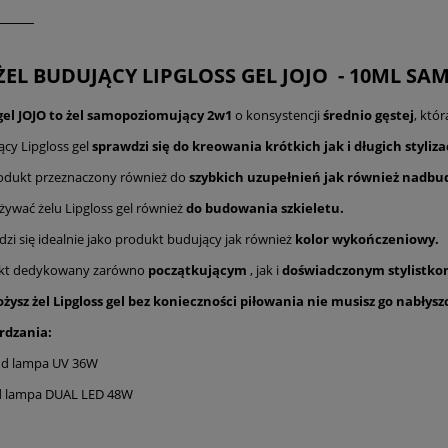
 ŻEL BUDUJĄCY LIPGLOSS GEL JOJO - 10ML 
 gel JOJO to żel samopoziomujący 2w1
o konsystencji
średnio gęstej
, któ
ący Lipgloss gel
sprawdzi się do kreowania krótkich jak i długich stylizac
rodukt przeznaczony również do
szybkich uzupełnień jak również nadbu
ywać żelu Lipgloss gel również
do budowania szkieletu.
dzi się idealnie jako produkt budujący jak również
kolor wykończeniowy.
kt dedykowany zarówno
początkującym
, jak i
doświadczonym stylistk
łożysz żel Lipgloss gel bez konieczności piłowania nie musisz go nabłysz
rdzania:
nd lampa UV 36W
nd lampa DUAL LED 48W