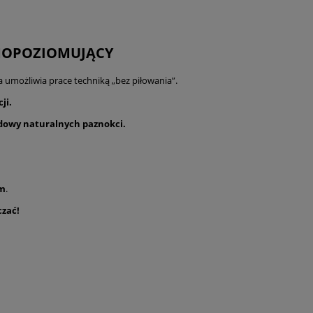
SAMOPOZIOMUJĄCY
ra umożliwia prace techniką „bez piłowania”.
ji.
dowy naturalnych paznokci.
om
.
czać!