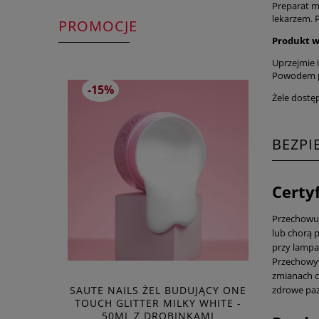
Preparat m
lekarzem. 
PROMOCJE
Produkt w
Uprzejmie 
Powodem po
-15%
Żele dostę
BEZP
Certy
Przechowuj 
lub chorą p
przy lampa
Przechowyw
zmianach c
SAUTE NAILS ŻEL BUDUJĄCY ONE
zdrowe paz
TOUCH GLITTER MILKY WHITE -
50ML Z DROBINKAMI