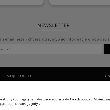
NEWSLETTER
s e-mail, jeżeli chcesz otrzymywać informacje o nowościa
MOJE KONTO
O 
Twoje zamówienia
Blo
Program Lojalnościowy
Kon
Ustawienia konta
O f
nie strony i pomagają nam dostosować ofertę do Twoich potrzeb. Możesz zaa
Przechowalnia
jąc opcję "Dostosuj zgody".