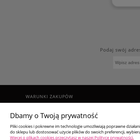
Podaj swój adre
WARUNKI ZAKUPÓW
Regulamin
Dbamy o Twoją prywatność
Formy płatności
Czas i koszty dostawy
Pliki cookies i pokrewne im technologie umożliwiają poprawne działa
Zwroty i reklamacje
do sklepu lub dostosować użycie plików do swoich preferencji, wybiera
Polityka prywatności
Więcej o plikach cookies przeczytasz w naszej Polityce prywatności.