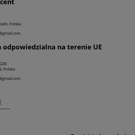
cent
alin, Polska
i@gmail.com
 odpowiedzialna na terenie UE
 228
ź, Polska
i@gmail.com
E