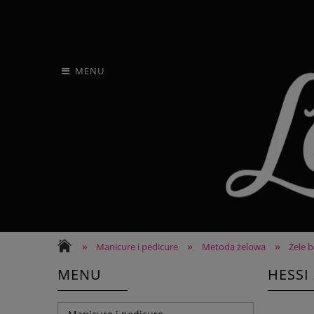
MENU
»
»
»
Manicure i pedicure
Metoda żelowa
Żele 
MENU
HESSI