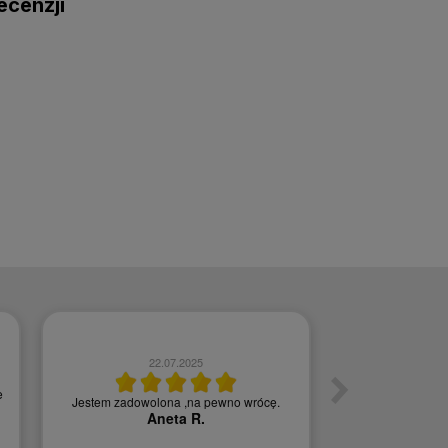
ecenzji
22.07.2025
0
e
Jestem zadowolona ,na pewno wrócę.
Szybka w
Aneta R.
Agn