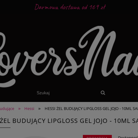
Darmowa dostawa od 169 zł
»
»
budujące
Hessi
HESSI ŻEL BUDUJĄCY LIPGLOSS GEL JOJO - 10ML
 ŻEL BUDUJĄCY LIPGLOSS GEL JOJO - 10ML
Dostępnoś