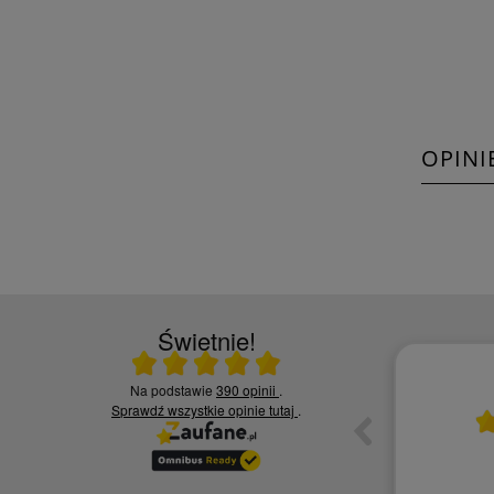
OPINI
Świetnie!
Ocena średnia 5 na 5
Na podstawie
390 opinii
.
10.06.2026
Sprawdź wszystkie opinie
tutaj
.
ia,
Czy jesteś zadowolony z jakości naszych
usług? - Zadowolona tak polecę
Kamila S.