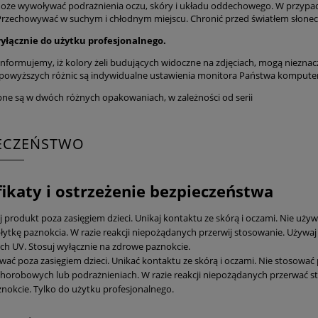
oże wywoływać podrażnienia oczu, skóry i układu oddechowego. W przypadk
Przechowywać w suchym i chłodnym miejscu. Chronić przed światłem słonec
yłącznie do użytku profesjonalnego.
informujemy, iż kolory żeli budujących widoczne na zdjęciach, mogą nieznac
wyższych różnic są indywidualne ustawienia monitora Państwa komputer
pne są w dwóch różnych opakowaniach, w zależności od serii
IECZEŃSTWO
fikaty i ostrzeżenie bezpieczeństwa
produkt poza zasięgiem dzieci. Unikaj kontaktu ze skórą i oczami. Nie używaj
łytkę paznokcia. W razie reakcji niepożądanych przerwij stosowanie. Używaj 
ch UV. Stosuj wyłącznie na zdrowe paznokcie.
ać poza zasięgiem dzieci. Unikać kontaktu ze skórą i oczami. Nie stosować 
horobowych lub podrażnieniach. W razie reakcji niepożądanych przerwać s
nokcie. Tylko do użytku profesjonalnego.