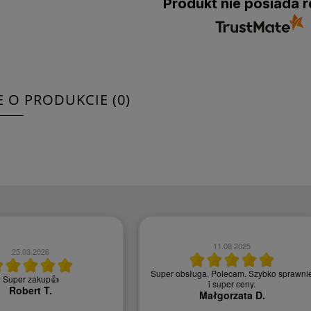
Produkt nie posiada r
E O PRODUKCIE (0)
11.08.2025
25.03.2026
Super obsługa. Polecam. Szybko sprawni
Super zakup👍
i super ceny.
Robert T.
Małgorzata D.