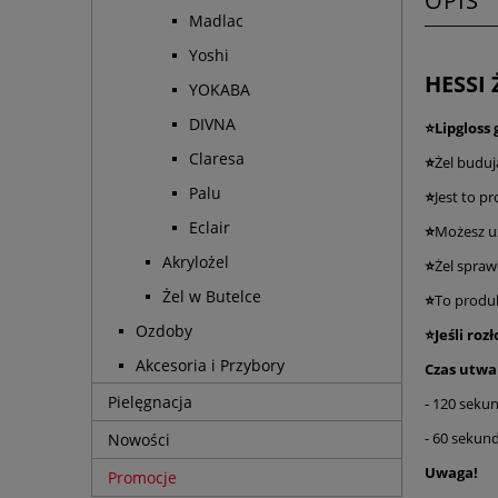
OPIS
Madlac
Yoshi
HESSI
YOKABA
DIVNA
⭐Lipgloss
Claresa
⭐
Żel buduj
Palu
⭐
Jest to p
Eclair
⭐
Możesz uż
Akrylożel
⭐
Żel spraw
Żel w Butelce
⭐
To produ
Ozdoby
⭐Jeśli roz
Akcesoria i Przybory
Czas utwa
Pielęgnacja
- 120 seku
- 60 seku
Nowości
Uwaga!
Promocje