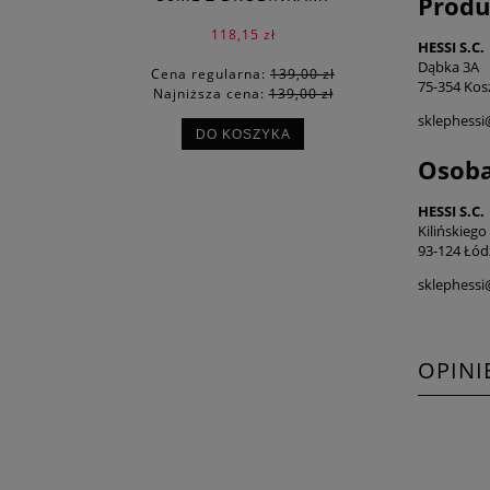
Produ
118,15 zł
HESSI S.C.
Dąbka 3A
Cena regularna:
139,00 zł
75-354 Kosz
Najniższa cena:
139,00 zł
sklephess
DO KOSZYKA
Osoba
HESSI S.C.
Kilińskiego
93-124 Łód
sklephess
OPINI