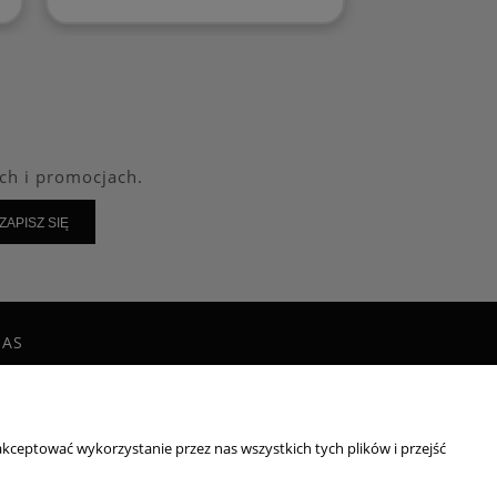
ch i promocjach.
ZAPISZ SIĘ
NAS
g
takt i dane firmy
irmie
kceptować wykorzystanie przez nas wszystkich tych plików i przejść