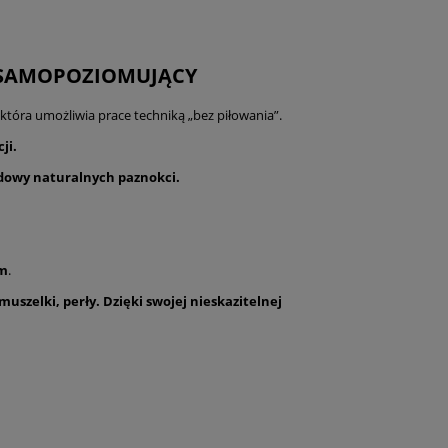
ML SAMOPOZIOMUJĄCY
 która umożliwia prace techniką „bez piłowania”.
ji.
dowy naturalnych paznokci.
om
.
uszelki, perły. Dzięki swojej nieskazitelnej