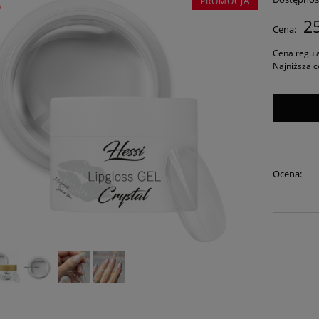
PROMOCJA
%
25
Cena:
Cena regul
Najniższa c
Ocena: