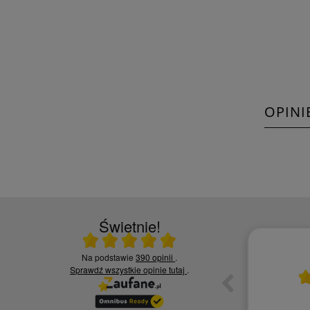
OPINI
Świetnie!
Ocena średnia 5 na 5
Na podstawie
390 opinii
.
10.06.2026
Sprawdź wszystkie opinie
tutaj
.
ia,
Czy jesteś zadowolony z jakości naszych
usług? - Zadowolona tak polecę
Kamila S.