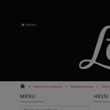
MENU
»
»
»
Manicure i pedicure
Metoda żelowa
Żele 
MENU
HESSI