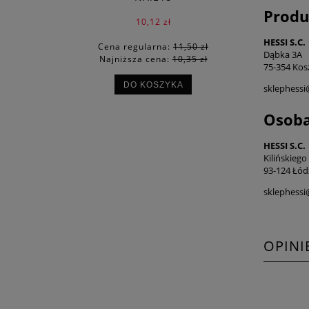
Produ
10,12 zł
HESSI S.C.
Cena regularna:
11,50 zł
Dąbka 3A
Najniższa cena:
10,35 zł
75-354 Kosz
DO KOSZYKA
sklephess
Osoba
HESSI S.C.
Kilińskiego
93-124 Łód
sklephess
OPINI