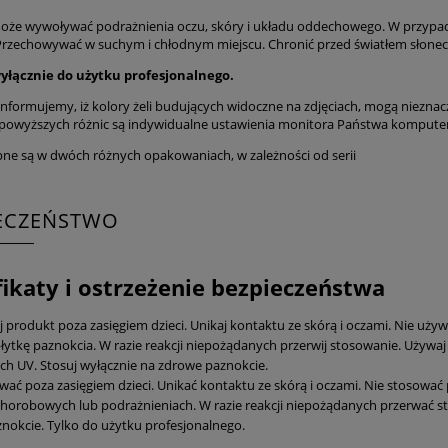
oże wywoływać podrażnienia oczu, skóry i układu oddechowego. W przypadk
Przechowywać w suchym i chłodnym miejscu. Chronić przed światłem słonec
yłącznie do użytku profesjonalnego.
informujemy, iż kolory żeli budujących widoczne na zdjęciach, mogą nieznac
wyższych różnic są indywidualne ustawienia monitora Państwa komputer
pne są w dwóch różnych opakowaniach, w zależności od serii
IECZEŃSTWO
fikaty i ostrzeżenie bezpieczeństwa
produkt poza zasięgiem dzieci. Unikaj kontaktu ze skórą i oczami. Nie używaj
łytkę paznokcia. W razie reakcji niepożądanych przerwij stosowanie. Używaj 
ch UV. Stosuj wyłącznie na zdrowe paznokcie.
ać poza zasięgiem dzieci. Unikać kontaktu ze skórą i oczami. Nie stosować 
horobowych lub podrażnieniach. W razie reakcji niepożądanych przerwać s
nokcie. Tylko do użytku profesjonalnego.