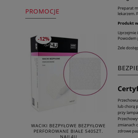
Preparat m
PROMOCJE
lekarzem. 
Produkt w
Uprzejmie 
Powodem po
-12%
Żele dostę
BEZP
Certy
Przechowuj 
lub chorą p
przy lampa
Przechowyw
zmianach c
WACIKI BEZPYŁOWE BEZPYŁOWE
PERFOROWANE BIAŁE 540SZT.
zdrowe paz
NAIL4U