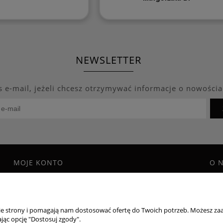
NEWSLETTER
s e-mail, jeżeli chcesz otrzymywać informacje o nowościa
MOJE KONTO
O 
Twoje zamówienia
Blo
Program Lojalnościowy
Kon
Ustawienia konta
O f
nie strony i pomagają nam dostosować ofertę do Twoich potrzeb. Możesz zaa
Przechowalnia
jąc opcję "Dostosuj zgody".