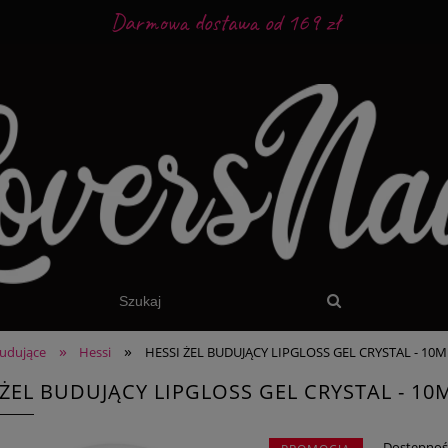
Darmowa dostawa od 169 zł
»
»
budujące
Hessi
HESSI ŻEL BUDUJĄCY LIPGLOSS GEL CRYSTAL - 1
 ŻEL BUDUJĄCY LIPGLOSS GEL CRYSTAL - 
Dostępnoś