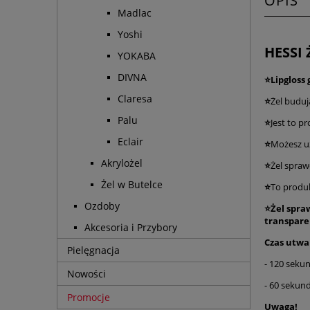
OPIS
Madlac
Yoshi
HESSI
YOKABA
DIVNA
⭐Lipgloss
Claresa
⭐
Żel buduj
Palu
⭐
Jest to p
Eclair
⭐
Możesz uż
Akrylożel
⭐
Żel spraw
Żel w Butelce
⭐
To produ
Ozdoby
⭐Żel spraw
transparen
Akcesoria i Przybory
Czas utwa
Pielęgnacja
- 120 seku
Nowości
- 60 seku
Promocje
Uwaga!