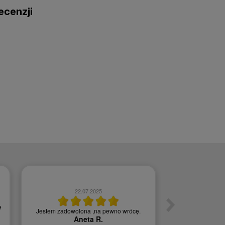
ecenzji
22.07.2025
0
e
Jestem zadowolona ,na pewno wrócę.
Szybka w
Aneta R.
Agn