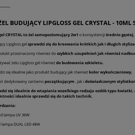
 ŻEL BUDUJĄCY LIPGLOSS GEL CRYSTAL - 10
 gel CRYSTAL to żel samopoziomujący 2w1
o konsystencji
średnio gęstej
,
ący Lipgloss gel
sprawdzi się do kreowania krótkich jak i długich stylizac
rodukt przeznaczony również do
szybkich uzupełnień jak również nadbu
ywać żelu Lipgloss gel również
do budowania szkieletu.
dzi się idealnie jako produkt budujący jak również
kolor wykończeniowy.
kt dedykowany zarówno
początkującym
, jak i
doświadczonym stylistk
dzi się idealnie do wtapiania wszelkiego rodzaju ozdób typu kwiatki, m
tności idealnie sprawdzi się do takich technik.
rdzania:
nd lampa UV 36W
nd lampa DUAL LED 48W