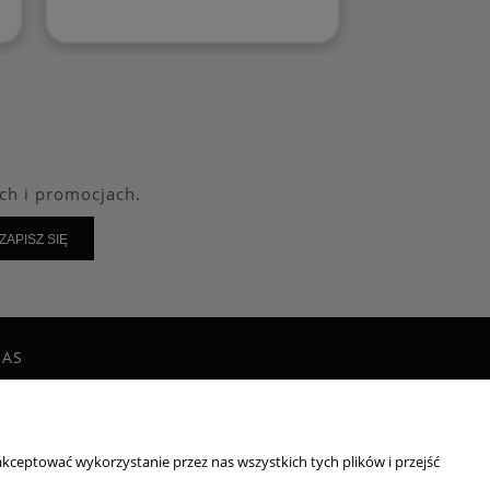
ch i promocjach.
ZAPISZ SIĘ
NAS
g
takt i dane firmy
irmie
kceptować wykorzystanie przez nas wszystkich tych plików i przejść