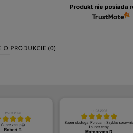
Produkt nie posiada r
E O PRODUKCIE (0)
11.08.2025
25.03.2026
Super obsługa. Polecam. Szybko sprawni
Super zakup👍
i super ceny.
Robert T.
Małgorzata D.