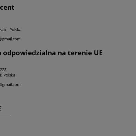
cent
alin, Polska
i@gmail.com
 odpowiedzialna na terenie UE
 228
ź, Polska
i@gmail.com
E