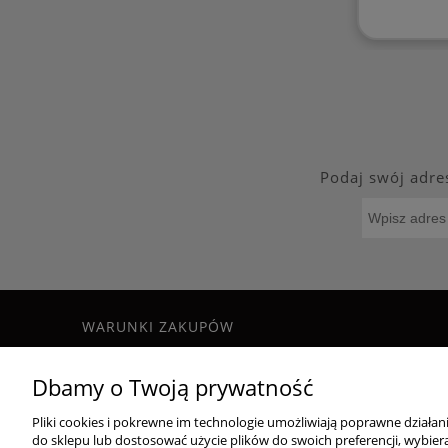
Podaj swój adre
WARUNKI ZAKUPÓW
Regulamin
Dbamy o Twoją prywatność
Formy płatności
Czas i koszty dostawy
Pliki cookies i pokrewne im technologie umożliwiają poprawne działa
Zwroty i reklamacje
do sklepu lub dostosować użycie plików do swoich preferencji, wybiera
Polityka prywatności