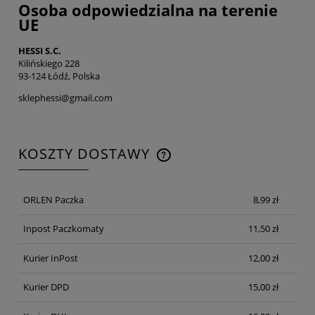
Osoba odpowiedzialna na terenie
UE
HESSI S.C.
Kilińskiego 228
93-124 Łódź, Polska
sklephessi@gmail.com
KOSZTY DOSTAWY
CENA NIE ZAWIERA EWENTUALNYCH KOSZTÓW
PŁATNOŚCI
ORLEN Paczka
8,99 zł
Inpost Paczkomaty
11,50 zł
Kurier InPost
12,00 zł
Kurier DPD
15,00 zł