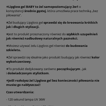
⭐Lipgloss gel BABY to żel samopoziomujący 2w1
o
konsystencji
średnio gęstej
, która umożliwia prace techniką „bez
piłowania”.
⭐
Żel budujący Lipgloss gel
sprawdzi się do kreowania krótkich
jak i długich stylizacji.
⭐
Jest to produkt przeznaczony również do
szybkich uzupełnień
jak również nadbudowy naturalnych paznokci.
⭐
Możesz używać żelu Lipgloss gel również
do budowania
szkieletu.
⭐
Żel sprawdzi się idealnie jako produkt budujący jak również
kolor
wykończeniowy.
⭐
To produkt dedykowany zarówno
początkującym
, jak
i
doświadczonym stylistkom
.
⭐Jeśli rozłożysz żel Lipgloss gel bez konieczności piłowania nie
musisz go nabłyszczać!
Czas utwardzania:
- 120 sekund lampa UV 36W