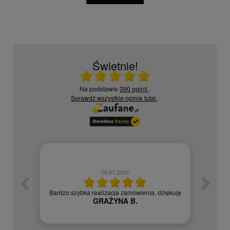
Świetnie!
Ocena średnia 5 na 5
Na podstawie
390 opinii
.
Sprawdź wszystkie opinie
tutaj
.
09.07.2026
zych
Czy
Bardzo szybka realizacja zamówienia, dziękuję
GRAŻYNA B.