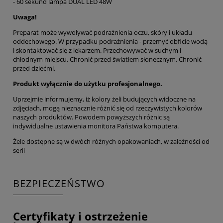
- 60 sekund lampa DUAL LED 48W
Uwaga!
Preparat może wywoływać podrażnienia oczu, skóry i układu
oddechowego. W przypadku podrażnienia - przemyć obficie wodą
i skontaktować się z lekarzem. Przechowywać w suchym i
chłodnym miejscu. Chronić przed światłem słonecznym. Chronić
przed dziećmi.
Produkt wyłącznie do użytku profesjonalnego.
Uprzejmie informujemy, iż kolory żeli budujących widoczne na
zdjęciach, mogą nieznacznie różnić się od rzeczywistych kolorów
naszych produktów. Powodem powyższych różnic są
indywidualne ustawienia monitora Państwa komputera.
Żele dostępne są w dwóch różnych opakowaniach, w zależności od
serii
BEZPIECZEŃSTWO
Certyfikaty i ostrzeżenie