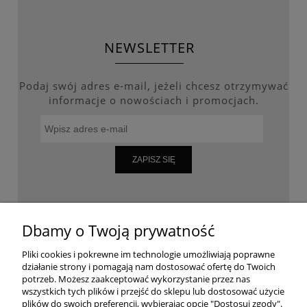
NEWSLETTER
Podaj swój adres e-mail, jeżeli chcesz otrzymywać
informacje o nowościach i promocjach.
ZAPISZ SIĘ
WARUNKI ZAKUPÓW
Dbamy o Twoją prywatność
Pliki cookies i pokrewne im technologie umożliwiają poprawne
działanie strony i pomagają nam dostosować ofertę do Twoich
MOJE KONTO
potrzeb. Możesz zaakceptować wykorzystanie przez nas
wszystkich tych plików i przejść do sklepu lub dostosować użycie
plików do swoich preferencji, wybierając opcję "Dostosuj zgody".