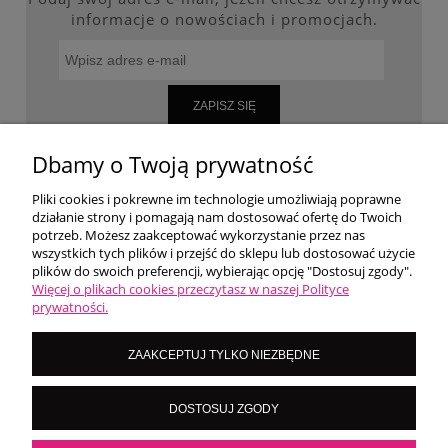
informacje o nowościach i promocjach.
ZAPISZ SIĘ
Dbamy o Twoją prywatność
Pliki cookies i pokrewne im technologie umożliwiają poprawne
WARUNKI ZAKUPÓW
działanie strony i pomagają nam dostosować ofertę do Twoich
potrzeb. Możesz zaakceptować wykorzystanie przez nas
wszystkich tych plików i przejść do sklepu lub dostosować użycie
MOJE KONTO
plików do swoich preferencji, wybierając opcję "Dostosuj zgody".
Więcej o plikach cookies przeczytasz w naszej Polityce
prywatności.
O NAS
ZAAKCEPTUJ TYLKO NIEZBĘDNE
LoversNails Paulina Wiktorowicz | Brzozowa 7, 05-300 Targówka, woj
DOSTOSUJ ZGODY
mazowieckie | NIP: 8222395546
Kontakt pn - pt: 8:00 - 16:00 |
|
importmistewiczpartners@gmail.com