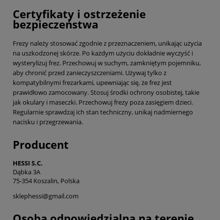
Certyfikaty i ostrzeżenie
bezpieczeństwa
Frezy należy stosować zgodnie z przeznaczeniem, unikając użycia
na uszkodzonej skórze. Po każdym użyciu dokładnie wyczyść i
wysterylizuj frez. Przechowuj w suchym, zamkniętym pojemniku,
aby chronić przed zanieczyszczeniami. Używaj tylko z
kompatybilnymi frezarkami, upewniając się, że frez jest
prawidłowo zamocowany. Stosuj środki ochrony osobistej, takie
jak okulary i maseczki. Przechowuj frezy poza zasięgiem dzieci.
Regularnie sprawdzaj ich stan techniczny, unikaj nadmiernego
nacisku i przegrzewania.
Producent
HESSI S.C.
Dąbka 3A
75-354 Koszalin, Polska
sklephessi@gmail.com
Osoba odpowiedzialna na terenie