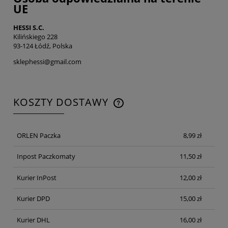
UE
HESSI S.C.
Kilińskiego 228
93-124 Łódź, Polska
sklephessi@gmail.com
KOSZTY DOSTAWY
CENA NIE ZAWIERA EWENTUALNYCH KOSZTÓW
PŁATNOŚCI
ORLEN Paczka
8,99 zł
Inpost Paczkomaty
11,50 zł
Kurier InPost
12,00 zł
Kurier DPD
15,00 zł
Kurier DHL
16,00 zł