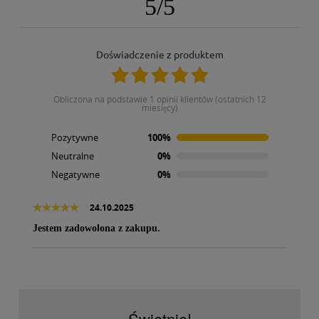
5
/
5
Doświadczenie z produktem
obliczona na podstawie 1 opinii klientów (ostatnich 12
miesięcy)
Pozytywne
100%
Neutralne
0%
Negatywne
0%
24.10.2025
Jestem zadowolona z zakupu.
Świetnie!