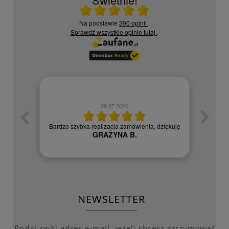
Ocena średnia 5 na 5
Na podstawie
390 opinii
.
Sprawdź wszystkie opinie
tutaj
.
09.07.2026
zych
Czy
Bardzo szybka realizacja zamówienia, dziękuję
GRAŻYNA B.
NEWSLETTER
Podaj swój adres e-mail, jeżeli chcesz otrzymywać