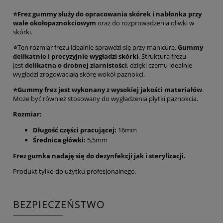
⭐Frez gummy
służy do opracowania skórek i nabłonka przy
wale okołopaznokciowym
oraz do rozprowadzenia oliwki w
skórki.
⭐
Ten rozmiar frezu idealnie sprawdzi się przy manicure.
Gummy
delikatnie i precyzyjnie wygładzi skórki
. Struktura frezu
jest
delikatna o drobnej ziarnistości
, dzięki czemu idealnie
wygładzi zrogowaciałą skórę wokół paznokci.
⭐Gummy frez jest wykonany z wysokiej jakości materiałów
.
Może być również stosowany do wygładzenia płytki paznokcia.
Rozmiar:
Długość części pracującej:
16mm
Średnica główki:
5,5mm
Frez gumka nadaję się do dezynfekcji jak i sterylizacji.
Produkt tylko do użytku profesjonalnego.
BEZPIECZEŃSTWO