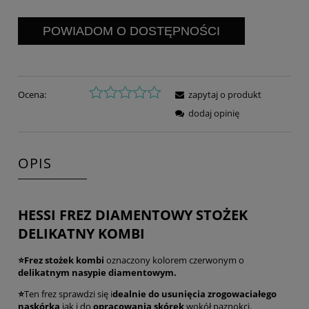
POWIADOM O DOSTĘPNOŚCI
Ocena:
zapytaj o produkt
dodaj opinię
OPIS
HESSI FREZ DIAMENTOWY STOŻEK
DELIKATNY KOMBI
⭐Frez stożek kombi
oznaczony kolorem czerwonym o
delikatnym nasypie diamentowym.
⭐
Ten frez sprawdzi się i
dealnie do usunięcia zrogowaciałego
naskórka
jak i do
opracowania skórek
wokół paznokci.