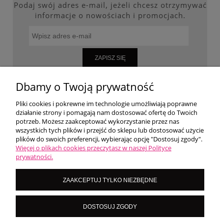
Podaj swój adres e-mail, jeżeli chcesz otrzymywać
informacje o nowościach i promocjach.
ZAPISZ SIĘ
Dbamy o Twoją prywatność
Pliki cookies i pokrewne im technologie umożliwiają poprawne
WARUNKI ZAKUPÓW
działanie strony i pomagają nam dostosować ofertę do Twoich
potrzeb. Możesz zaakceptować wykorzystanie przez nas
wszystkich tych plików i przejść do sklepu lub dostosować użycie
MOJE KONTO
plików do swoich preferencji, wybierając opcję "Dostosuj zgody".
Więcej o plikach cookies przeczytasz w naszej Polityce
prywatności.
O NAS
ZAAKCEPTUJ TYLKO NIEZBĘDNE
LoversNails Paulina Wiktorowicz | Brzozowa 7, 05-300 Targówka, woj
DOSTOSUJ ZGODY
mazowieckie | NIP: 8222395546
Kontakt pn - pt: 8:00 - 16:00 |
|