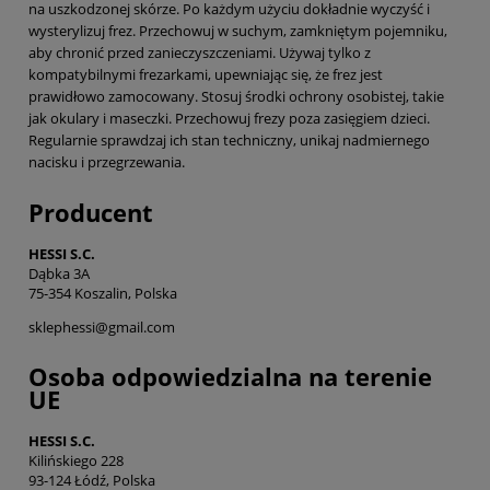
na uszkodzonej skórze. Po każdym użyciu dokładnie wyczyść i
wysterylizuj frez. Przechowuj w suchym, zamkniętym pojemniku,
aby chronić przed zanieczyszczeniami. Używaj tylko z
kompatybilnymi frezarkami, upewniając się, że frez jest
prawidłowo zamocowany. Stosuj środki ochrony osobistej, takie
jak okulary i maseczki. Przechowuj frezy poza zasięgiem dzieci.
Regularnie sprawdzaj ich stan techniczny, unikaj nadmiernego
nacisku i przegrzewania.
Producent
HESSI S.C.
Dąbka 3A
75-354 Koszalin, Polska
sklephessi@gmail.com
Osoba odpowiedzialna na terenie
UE
HESSI S.C.
Kilińskiego 228
93-124 Łódź, Polska