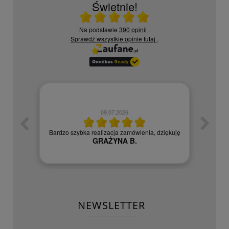
Świetnie!
Ocena średnia 5 na 5
Na podstawie
390 opinii
.
Sprawdź wszystkie opinie
tutaj
.
09.07.2026
zych
Czy
Bardzo szybka realizacja zamówienia, dziękuję
GRAŻYNA B.
NEWSLETTER