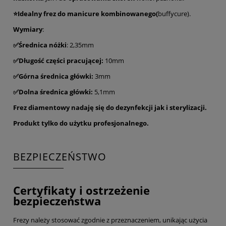
⭐Idealny frez do manicure kombinowanego(
buffycure).
Wymiary
:
✅Średnica nóżki
: 2,35mm
✅Długość części pracującej:
10mm
✅Górna średnica główki:
3mm
✅Dolna średnica główki:
5,1mm
Frez diamentowy nadaję się do dezynfekcji jak i sterylizacji.
Produkt tylko do użytku profesjonalnego.
BEZPIECZEŃSTWO
Certyfikaty i ostrzeżenie
bezpieczeństwa
Frezy należy stosować zgodnie z przeznaczeniem, unikając użycia