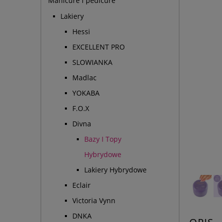
Manicure i pedicure
Lakiery
Hessi
EXCELLENT PRO
SLOWIANKA
Madlac
YOKABA
F.O.X
Divna
Bazy I Topy
Hybrydowe
Lakiery Hybrydowe
Eclair
Victoria Vynn
DNKA