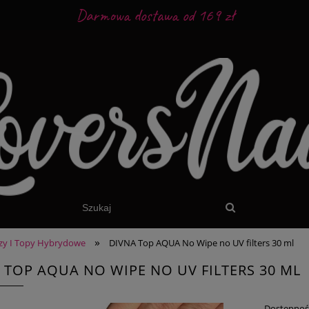
Darmowa dostawa od 169 zł
»
zy I Topy Hybrydowe
DIVNA Top AQUA No Wipe no UV filters 30 ml
 TOP AQUA NO WIPE NO UV FILTERS 30 ML
Dostępnoś