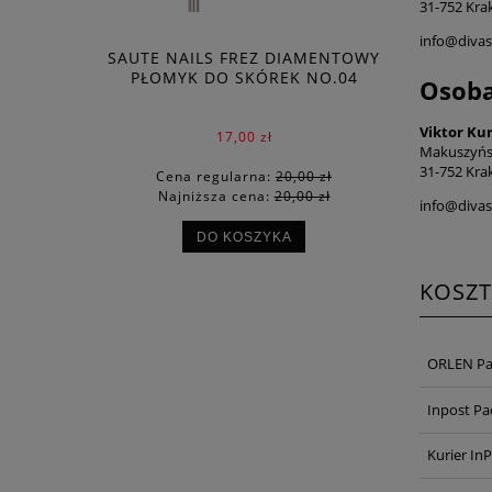
31-752 Kra
info@diva
SAUTE NAILS FREZ DIAMENTOWY
PŁOMYK DO SKÓREK NO.04
Osoba
Viktor Ku
17,00 zł
Makuszyńs
31-752 Kra
Cena regularna:
20,00 zł
Najniższa cena:
20,00 zł
info@diva
DO KOSZYKA
KOSZ
ORLEN Pa
Inpost P
Kurier In