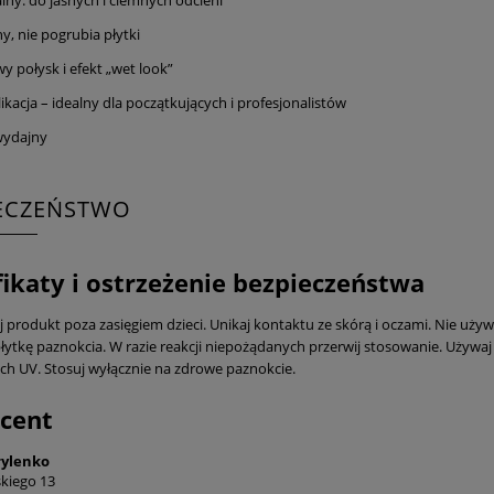
y, nie pogrubia płytki
y połysk i efekt „wet look”
ikacja – idealny dla początkujących i profesjonalistów
wydajny
IECZEŃSTWO
fikaty i ostrzeżenie bezpieczeństwa
produkt poza zasięgiem dzieci. Unikaj kontaktu ze skórą i oczami. Nie używaj
łytkę paznokcia. W razie reakcji niepożądanych przerwij stosowanie. Używaj 
ch UV. Stosuj wyłącznie na zdrowe paznokcie.
cent
rylenko
kiego 13