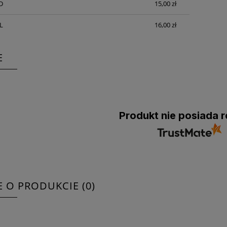
D
15,00 zł
L
16,00 zł
E
Produkt nie posiada r
E O PRODUKCIE (0)