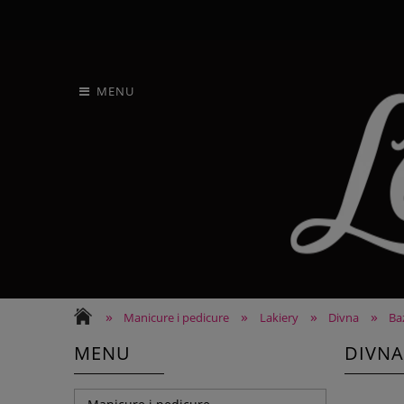
MENU
»
»
»
»
Manicure i pedicure
Lakiery
Divna
Ba
MENU
DIVNA