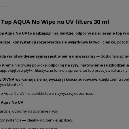
Top AQUA No Wipe no UV filters 30 ml
p Aqua No UV to najlżejszy i najbardziej odporny na ścieranie top w 
zadszej konsystencji rozprowadza się wyjątkowo łatwo i cienko
, pozos
ada warstwy dyspersyjnej i jest w pełni uniwersalny
— doskonale sprawd
kstremalnie trwałą powłokę:
odporną na rysy, matowienie i uszkodzenia
zając objętości płytki. Elastyczna formuła sprawia, że top pracuje z natura
 DIVNA wyróżniają się najwyższą jakością surowców
, dzięki czemu spe
ch klientek.\
 Aqua No UV – ultralekki top o najwyższej odporności
 Aqua No UV
ardziej odporny na ścieranie i rysy
onsystencja — idealny do cienkiej aplikacji
lny: do jasnych i ciemnych odcieni