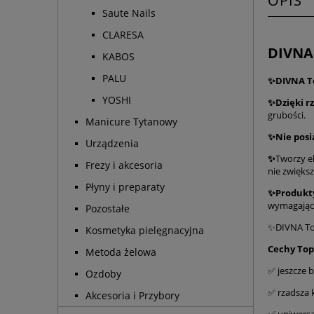
OPIS
Saute Nails
CLARESA
DIVNA 
KABOS
PALU
✨DIVNA To
YOSHI
✨Dzięki r
grubości.
Manicure Tytanowy
✨Nie posi
Urządzenia
✨
Tworzy e
Frezy i akcesoria
nie zwięks
Płyny i preparaty
✨Produkty
wymagający
Pozostałe
✨DIVNA Top
Kosmetyka pielęgnacyjna
Cechy Top
Metoda żelowa
✅ jeszcze b
Ozdoby
✅ rzadsza k
Akcesoria i Przybory
✅ uniwersa