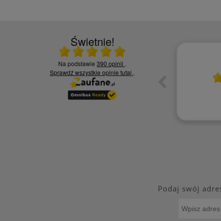
Świetnie!
Ocena średnia 5 na 5
Na podstawie
390 opinii
.
10.06.2026
Sprawdź wszystkie opinie
tutaj
.
ia,
Czy jesteś zadowolony z jakości naszych
usług? - Zadowolona tak polecę
Kamila S.
Podaj swój adre