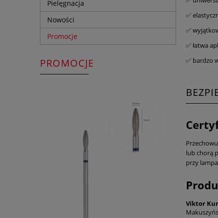
Pielęgnacja
✅ elastyczn
Nowości
✅ wyjątkow
Promocje
✅ łatwa apl
✅ bardzo 
PROMOCJE
BEZP
Certy
Przechowuj 
lub chorą p
przy lampa
Produ
Viktor Ku
Makuszyńs