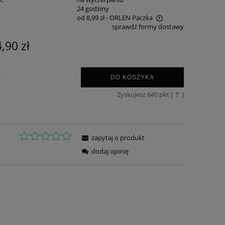
:
24 godziny
od 8,99 zł
- ORLEN Paczka
sprawdź formy dostawy
Cena nie zawiera ewentualnych kosztów
,90 zł
płatności
.
DO KOSZYKA
Zyskujesz
840
pkt [
?
]
zapytaj o produkt
dodaj opinię