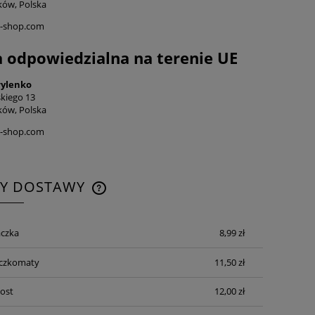
ków, Polska
s-shop.com
 odpowiedzialna na terenie UE
rylenko
kiego 13
ków, Polska
s-shop.com
TY DOSTAWY
CENA NIE ZAWIERA EWENTUALNYCH
czka
8,99 zł
KOSZTÓW PŁATNOŚCI
aczkomaty
11,50 zł
Post
12,00 zł