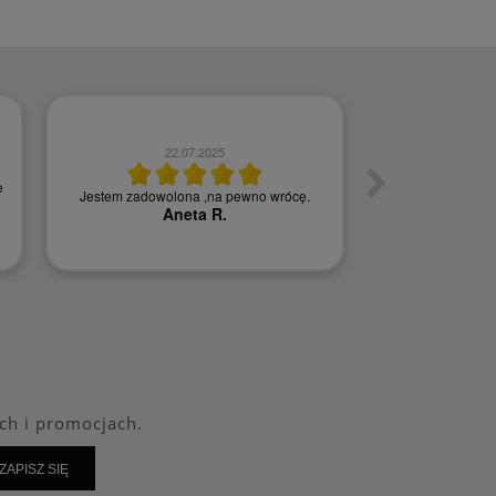
22.07.2025
0
e
Jestem zadowolona ,na pewno wrócę.
Szybka w
Aneta R.
Agn
ch i promocjach.
ZAPISZ SIĘ