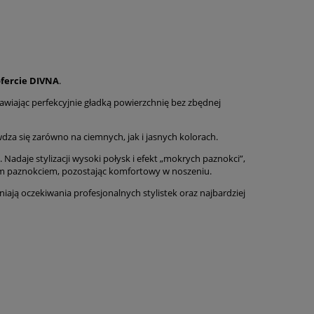
ofercie DIVNA
.
tawiając perfekcyjnie gładką powierzchnię bez zbędnej
za się zarówno na ciemnych, jak i jasnych kolorach.
. Nadaje stylizacji wysoki połysk i efekt „mokrych paznokci”,
lnym paznokciem, pozostając komfortowy w noszeniu.
łniają oczekiwania profesjonalnych stylistek oraz najbardziej