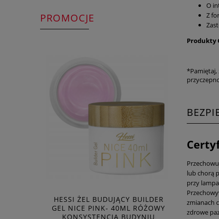
O in
Z fo
PROMOCJE
Zast
Produkty 
*Pamiętaj,
przyczepnoś
BEZP
Certy
Przechowuj 
lub chorą p
przy lampa
Przechowyw
HESSI ŻEL BUDUJĄCY BUILDER
zmianach c
GEL NICE PINK- 40ML RÓŻOWY
zdrowe paz
KONSYSTENCJA BUDYNIU