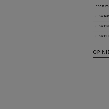
Inpost P
Kurier In
Kurier DP
Kurier DH
OPINI