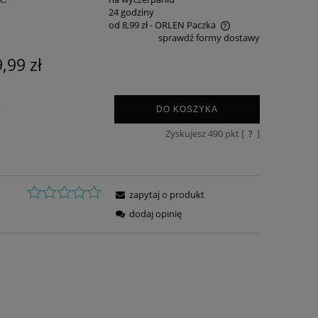
:
24 godziny
od 8,99 zł
- ORLEN Paczka
sprawdź formy dostawy
Cena nie zawiera ewentualnych kosztów
,99 zł
płatności
.
DO KOSZYKA
Zyskujesz
490
pkt [
?
]
zapytaj o produkt
dodaj opinię