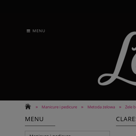
MENU
»
»
»
Manicure i pedicure
Metoda żelowa
Żele 
MENU
CLARE