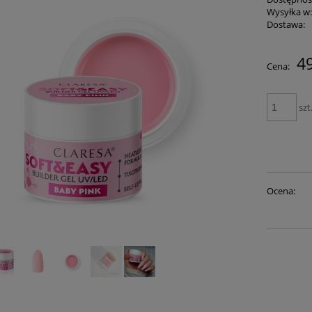
Wysyłka w
Dostawa:
49
Cena:
szt
Ocena: