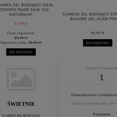
ANKA ŻEL BUDUJĄCY IDEAL
XOTROPIC NUDE SKIN 15G
CLARESA ŻEL BUDUJĄCY SO
NATURALNY
BUILDER GEL GLAM PIN
31,99 zł
49,99 zł
Cena regularna:
39,99 zł
Najniższa cena:
33,99 zł
DO KOSZYKA
DO KOSZYKA
Opinie O Produktac
1
Doświadczenie z produkte
ŚWIETNIE
obliczona na podstawie 1 opini
Pozytywne
CLARESA ŻEL BUDUJĄCY