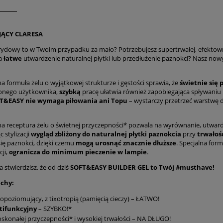
JĄCY CLARESA
rydowy to w Twoim przypadku za mało? Potrzebujesz supertrwałej, efektowne
a
łatwe
utwardzenie naturalnej płytki lub przedłużenie paznokci? Nasz now
a formuła żelu o wyjątkowej strukturze i gęstości sprawia, że
świetnie się
onego użytkownika,
szybką
pracę ułatwia również zapobiegająca spływaniu na
T&EASY nie wymaga piłowania ani Topu
– wystarczy przetrzeć warstwę d
 receptura żelu o świetnej przyczepności* pozwala na wyrównanie, utwardzen
 stylizacji
wygląd zbliżony do naturalnej płytki paznokcia
przy
trwałośc
się paznokci, dzięki czemu
mogą urosnąć znacznie dłuższe
. Specjalna form
ji,
ogranicza do minimum pieczenie w lampie
.
 stwierdzisz, że od dziś
SOFT&EASY BUILDER GEL to Twój #musthave!
chy:
poziomujący, z tixotropią (pamięcią cieczy) – ŁATWO!
tifunkcyjny
– SZYBKO!*
skonałej przyczepności* i wysokiej trwałości – NA DŁUGO!