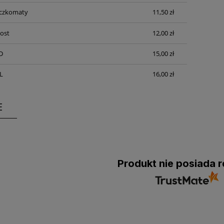
aczkomaty
11,50 zł
Post
12,00 zł
D
15,00 zł
L
16,00 zł
E
Produkt nie posiada r