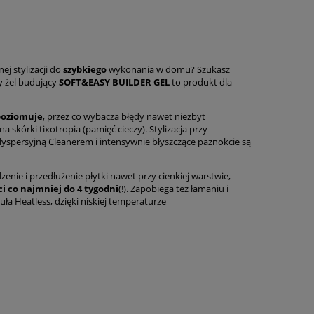
j stylizacji do
szybkiego
wykonania w domu? Szukasz
y żel budujący
SOFT&EASY BUILDER GEL
to produkt dla
 poziomuje
, przez co wybacza błędy nawet niezbyt
 skórki tixotropia (pamięć cieczy). Stylizacja przy
yspersyjną Cleanerem i intensywnie błyszczące paznokcie są
ie i przedłużenie płytki nawet przy cienkiej warstwie,
i co najmniej do 4 tygodni
(!). Zapobiega też łamaniu i
uła Heatless, dzięki niskiej temperaturze