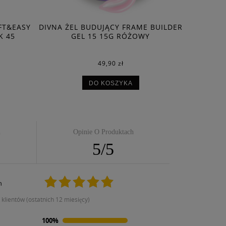
FT&EASY
DIVNA ŻEL BUDUJĄCY FRAME BUILDER
CLARESA
K 45
GEL 15 15G RÓŻOWY
BUDUJĄCY
49,90 zł
DO KOSZYKA
h
Opinie O Produktach
5
/
5
m
i klientów (ostatnich 12 miesięcy)
100%