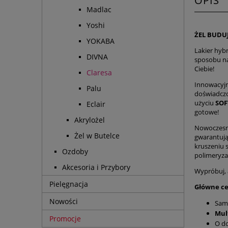
OPIS
Madlac
Yoshi
ŻEL BUDU
YOKABA
Lakier hyb
DIVNA
sposobu n
Ciebie!
Claresa
Innowacyjn
Palu
doświadcz
użyciu
SOF
Eclair
gotowe!
Akrylożel
Nowoczesna
Żel w Butelce
gwarantując
kruszeniu 
Ozdoby
polimeryzac
Akcesoria i Przybory
Wypróbuj, a
Pielęgnacja
Główne ce
Nowości
Samo
Mul
Promocje
O do