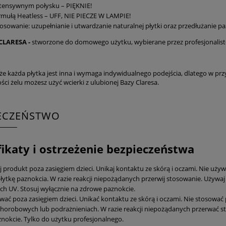
tensywnym połysku – PIĘKNIE!
rmułą Heatless – UFF, NIE PIECZE W LAMPIE!
osowanie: uzupełnianie i utwardzanie naturalnej płytki oraz przedłużanie p
CLARESA -
stworzone do domowego użytku, wybierane przez profesjonalis
 że każda płytka jest inna i wymaga indywidualnego podejścia, dlatego w 
ci żelu możesz użyć wcierki z ulubionej Bazy Claresa.
IECZEŃSTWO
fikaty i ostrzeżenie bezpieczeństwa
produkt poza zasięgiem dzieci. Unikaj kontaktu ze skórą i oczami. Nie używaj
łytkę paznokcia. W razie reakcji niepożądanych przerwij stosowanie. Używaj 
ch UV. Stosuj wyłącznie na zdrowe paznokcie.
ać poza zasięgiem dzieci. Unikać kontaktu ze skórą i oczami. Nie stosować 
horobowych lub podrażnieniach. W razie reakcji niepożądanych przerwać s
nokcie. Tylko do użytku profesjonalnego.