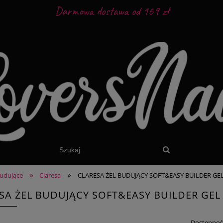
Darmowa dostawa od 169 zł
»
»
budujące
Claresa
CLARESA ŻEL BUDUJĄCY SOFT&EASY BUILDER GEL
SA ŻEL BUDUJĄCY SOFT&EASY BUILDER GEL
Dostępnoś