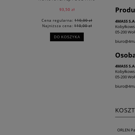
Produ
93,50 zł
Cena regularna:
110,00 zł
4MASS S.A
Najniższa cena:
110,00 zł
Kobyłkows
05-200 Woł
DO KOSZYKA
biuro@4ma
Osoba
4MASS S.A
Kobyłkows
05-200 Woł
biuro@4ma
KOSZ
ORLEN Pa