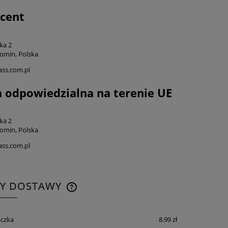
cent
ka 2
omin, Polska
ss.com.pl
 odpowiedzialna na terenie UE
ka 2
omin, Polska
ss.com.pl
TY DOSTAWY
CENA NIE ZAWIERA EWENTUALNYCH
czka
8,99 zł
KOSZTÓW PŁATNOŚCI