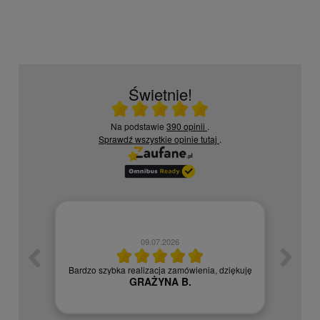
Świetnie!
Ocena średnia 5 na 5
Na podstawie
390 opinii
.
Sprawdź wszystkie opinie
tutaj
.
09.07.2026
zych
Czy
Bardzo szybka realizacja zamówienia, dziękuję
GRAŻYNA B.