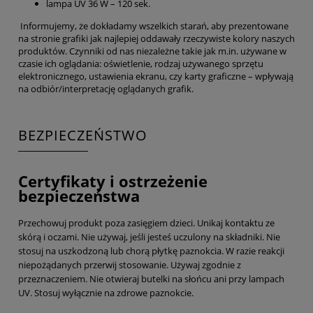
lampa UV 36 W – 120 sek.
Informujemy, że dokładamy wszelkich starań, aby prezentowane
na stronie grafiki jak najlepiej oddawały rzeczywiste kolory naszych
produktów. Czynniki od nas niezależne takie jak m.in. używane w
czasie ich oglądania: oświetlenie, rodzaj używanego sprzętu
elektronicznego, ustawienia ekranu, czy karty graficzne – wpływają
na odbiór/interpretację oglądanych grafik.
BEZPIECZEŃSTWO
Certyfikaty i ostrzeżenie
bezpieczeństwa
Przechowuj produkt poza zasięgiem dzieci. Unikaj kontaktu ze
skórą i oczami. Nie używaj, jeśli jesteś uczulony na składniki. Nie
stosuj na uszkodzoną lub chorą płytkę paznokcia. W razie reakcji
niepożądanych przerwij stosowanie. Używaj zgodnie z
przeznaczeniem. Nie otwieraj butelki na słońcu ani przy lampach
UV. Stosuj wyłącznie na zdrowe paznokcie.