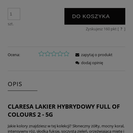
DO KOSZYKA
szt.
Zyskujesz
160
pkt [
?
]
Ocena:
zapytaj o produkt
dodaj opinię
OPIS
CLARESA LAKIER HYBRYDOWY FULL OF
COLOURS 2 - 5G
Jakie kolory znajdziesz w tej kolekcji? Słoneczny żółty, mocny koral,
intensywny róż, słodką fuksję, soczystą zieleń, orzeźwiającą miętę i