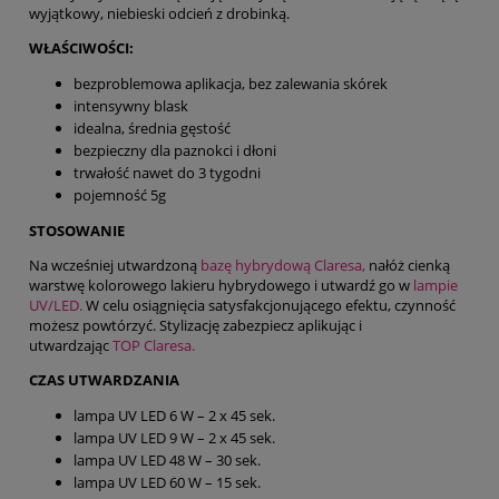
wyjątkowy, niebieski odcień z drobinką.
WŁAŚCIWOŚCI:
bezproblemowa aplikacja, bez zalewania skórek
intensywny blask
idealna, średnia gęstość
bezpieczny dla paznokci i dłoni
trwałość nawet do 3 tygodni
pojemność 5g
STOSOWANIE
Na wcześniej utwardzoną
bazę hybrydową Claresa,
nałóż cienką
warstwę kolorowego lakieru hybrydowego i utwardź go w
lampie
UV/LED.
W celu osiągnięcia satysfakcjonującego efektu, czynność
możesz powtórzyć. Stylizację zabezpiecz aplikując i
utwardzając
TOP Claresa.
CZAS UTWARDZANIA
lampa UV LED 6 W – 2 x 45 sek.
lampa UV LED 9 W – 2 x 45 sek.
lampa UV LED 48 W – 30 sek.
lampa UV LED 60 W – 15 sek.