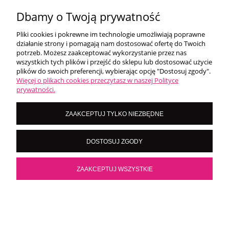
Dbamy o Twoją prywatność
DO KOSZYKA
Pliki cookies i pokrewne im technologie umożliwiają poprawne
działanie strony i pomagają nam dostosować ofertę do Twoich
potrzeb. Możesz zaakceptować wykorzystanie przez nas
NOWOŚĆ
wszystkich tych plików i przejść do sklepu lub dostosować użycie
plików do swoich preferencji, wybierając opcję "Dostosuj zgody".
Więcej o plikach cookies przeczytasz w naszej Polityce
prywatności.
ZAAKCEPTUJ TYLKO NIEZBĘDNE
DOSTOSUJ ZGODY
ZAAKCEPTUJ WSZYSTKIE
×
Kliknij teraz i sprawdź nasze promocje!