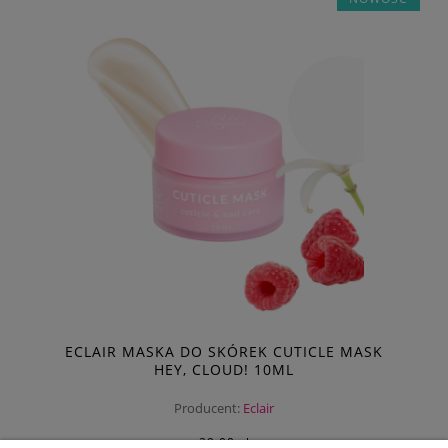
ECLAIR MASKA DO SKÓREK CUTICLE MASK
HEY, CLOUD! 10ML
Producent:
Eclair
29,00 zł