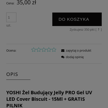
35,00 zł
Cena:
DO KOSZYKA
szt.
Zyskujesz
350
pkt [
?
]
Ocena:
zapytaj o produkt
dodaj opinię
OPIS
YOSHI Żel Budujący Jelly PRO Gel UV
LED Cover Biscuit - 15Ml + GRATIS
PILNIK