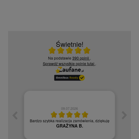
Świetnie!
Ocena średnia 5 na 5
Na podstawie
390 opinii
.
Sprawdź wszystkie opinie
tutaj
.
09.07.2026
zych
Czy
Bardzo szybka realizacja zamówienia, dziękuję
GRAŻYNA B.