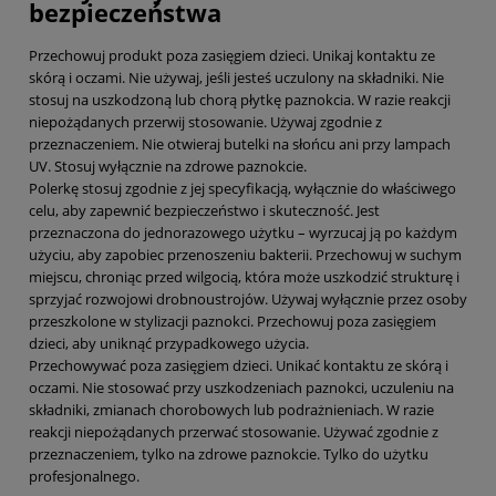
bezpieczeństwa
Przechowuj produkt poza zasięgiem dzieci. Unikaj kontaktu ze
skórą i oczami. Nie używaj, jeśli jesteś uczulony na składniki. Nie
stosuj na uszkodzoną lub chorą płytkę paznokcia. W razie reakcji
niepożądanych przerwij stosowanie. Używaj zgodnie z
przeznaczeniem. Nie otwieraj butelki na słońcu ani przy lampach
UV. Stosuj wyłącznie na zdrowe paznokcie.
Polerkę stosuj zgodnie z jej specyfikacją, wyłącznie do właściwego
celu, aby zapewnić bezpieczeństwo i skuteczność. Jest
przeznaczona do jednorazowego użytku – wyrzucaj ją po każdym
użyciu, aby zapobiec przenoszeniu bakterii. Przechowuj w suchym
miejscu, chroniąc przed wilgocią, która może uszkodzić strukturę i
sprzyjać rozwojowi drobnoustrojów. Używaj wyłącznie przez osoby
przeszkolone w stylizacji paznokci. Przechowuj poza zasięgiem
dzieci, aby uniknąć przypadkowego użycia.
Przechowywać poza zasięgiem dzieci. Unikać kontaktu ze skórą i
oczami. Nie stosować przy uszkodzeniach paznokci, uczuleniu na
składniki, zmianach chorobowych lub podrażnieniach. W razie
reakcji niepożądanych przerwać stosowanie. Używać zgodnie z
przeznaczeniem, tylko na zdrowe paznokcie. Tylko do użytku
profesjonalnego.