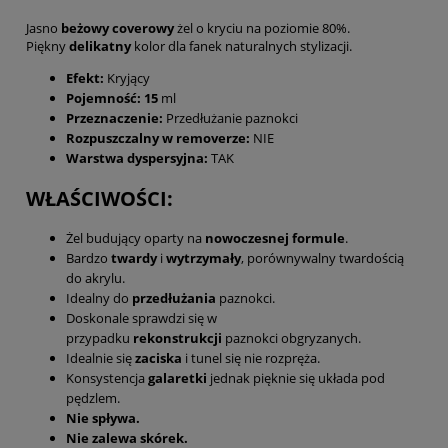
Jasno
beżowy
coverowy
żel o kryciu na poziomie 80%.
Piękny
delikatny
kolor dla fanek naturalnych stylizacji.
Efekt:
Kryjący
Pojemność: 15
ml
Przeznaczenie:
Przedłużanie paznokci
Rozpuszczalny w removerze:
NIE
Warstwa dyspersyjna:
TAK
WŁAŚCIWOŚCI:
Żel budujący oparty na
nowoczesnej formule
.
Bardzo
twardy
i
wytrzymały
, porównywalny twardością
do akrylu.
Idealny do
przedłużania
paznokci.
Doskonale sprawdzi się w
przypadku
rekonstrukcji
paznokci obgryzanych.
Idealnie się
zaciska
i tunel się nie rozpręża.
Konsystencja
galaretki
jednak pięknie się układa pod
pędzlem.
Nie spływa.
Nie zalewa skórek.