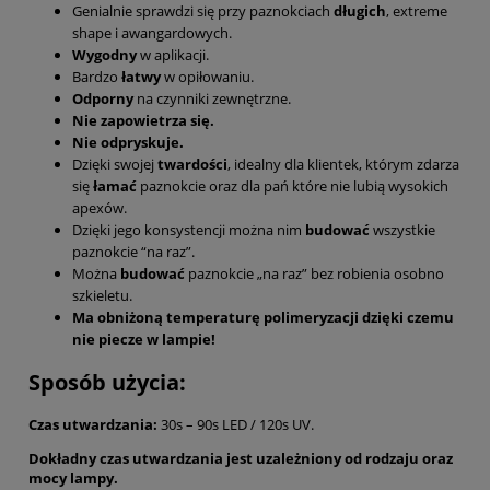
Genialnie sprawdzi się przy paznokciach
długich
, extreme
shape i awangardowych.
Wygodny
w aplikacji.
Bardzo
łatwy
w opiłowaniu.
Odporny
na czynniki zewnętrzne.
Nie zapowietrza się.
Nie odpryskuje.
Dzięki swojej
twardości
, idealny dla klientek, którym zdarza
się
łamać
paznokcie oraz dla pań które nie lubią wysokich
apexów.
Dzięki jego konsystencji można nim
budować
wszystkie
paznokcie “na raz”.
Można
budować
paznokcie „na raz” bez robienia osobno
szkieletu.
Ma obniżoną temperaturę polimeryzacji dzięki czemu
nie piecze w lampie!
Sposób użycia:
Czas utwardzania:
30s – 90s LED / 120s UV.
Dokładny czas utwardzania jest uzależniony od rodzaju oraz
mocy lampy.