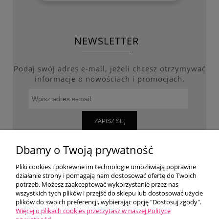
NEWSLETTER
Podaj swój adres e-mail, jeżeli chcesz otrzymywać
informacje o nowościach i promocjach.
ZAPISZ SIĘ
Dbamy o Twoją prywatność
Pliki cookies i pokrewne im technologie umożliwiają poprawne
WARUNKI ZAKUPÓW
działanie strony i pomagają nam dostosować ofertę do Twoich
potrzeb. Możesz zaakceptować wykorzystanie przez nas
wszystkich tych plików i przejść do sklepu lub dostosować użycie
MOJE KONTO
plików do swoich preferencji, wybierając opcję "Dostosuj zgody".
Więcej o plikach cookies przeczytasz w naszej Polityce