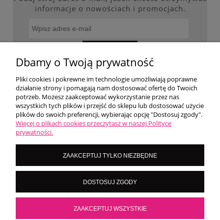
informacje o nowościach i promocjach.
ZAPISZ SIĘ
Dbamy o Twoją prywatność
Pliki cookies i pokrewne im technologie umożliwiają poprawne
działanie strony i pomagają nam dostosować ofertę do Twoich
potrzeb. Możesz zaakceptować wykorzystanie przez nas
WARUNKI ZAKUPÓW
wszystkich tych plików i przejść do sklepu lub dostosować użycie
plików do swoich preferencji, wybierając opcję "Dostosuj zgody".
Więcej o plikach cookies przeczytasz w naszej Polityce
MOJE KONTO
prywatności.
ZAAKCEPTUJ TYLKO NIEZBĘDNE
O NAS
DOSTOSUJ ZGODY
LoversNails Paulina Wiktorowicz | Brzozowa 7, 05-300 Targówka, woj
mazowieckie | NIP: 8222395546
ZAAKCEPTUJ WSZYSTKIE
Kontakt pn - pt: 8:00 - 16:00 |
|
importmistewiczpartners@gmail.com