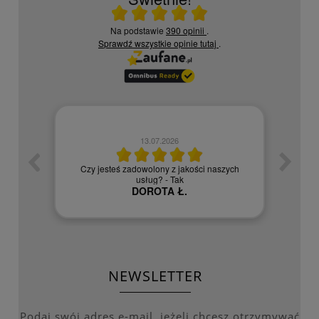
Ocena średnia 5 na 5
Na podstawie
390 opinii
.
Sprawdź wszystkie opinie
tutaj
.
13.07.2026
Czy jesteś zadowolony z jakości naszych
ej
Bardzo s
usług? - Tak
DOROTA Ł.
NEWSLETTER
Podaj swój adres e-mail, jeżeli chcesz otrzymywać