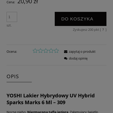
20,90 zł
Cena:
DO KOSZYKA
szt.
Zyskujesz
200
pkt [
?
]
Ocena:
zapytaj o produkt
dodaj opinię
OPIS
YOSHI Lakier Hybrydowy UV Hybrid
Sparks Marks 6 Ml – 309
Nocne niebo.
Niezmącona tafla jeziora
. Załamujący światło