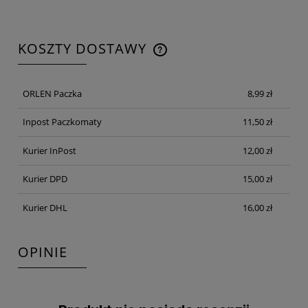
KOSZTY DOSTAWY
CENA NIE ZAWIERA EWENTUALNYCH KOSZTÓW
PŁATNOŚCI
ORLEN Paczka
8,99 zł
Inpost Paczkomaty
11,50 zł
Kurier InPost
12,00 zł
Kurier DPD
15,00 zł
Kurier DHL
16,00 zł
OPINIE