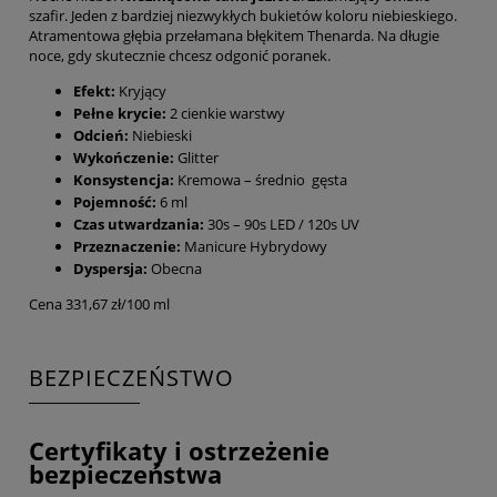
szafir. Jeden z bardziej niezwykłych bukietów koloru niebieskiego.
Atramentowa głębia przełamana błękitem Thenarda. Na długie
noce, gdy skutecznie chcesz odgonić poranek.
Efekt:
Kryjący
Pełne krycie:
2 cienkie warstwy
Odcień:
Niebieski
Wykończenie:
Glitter
Konsystencja:
Kremowa – średnio gęsta
Pojemność:
6 ml
Czas utwardzania:
30s – 90s LED / 120s UV
Przeznaczenie:
Manicure Hybrydowy
Dyspersja:
Obecna
Cena 331,67 zł/100 ml
BEZPIECZEŃSTWO
Certyfikaty i ostrzeżenie
bezpieczeństwa