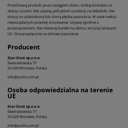
Przechowuj produkt poza zasięgiem dzieci. Unikaj kontaktu ze
skórą i oczami. Nie używaj, jeśli jesteś uczulony na składniki. Nie
stosuj na uszkodzoną lub chorą płytkę paznokcia. W razie reakcji
niepożądanych przerwij stosowanie. Używaj zgodnie z
przeznaczeniem. Nie otwieraj butelki na słońcu ani przy lampach
UV. Stosuj wyłącznie na zdrowe paznokcie.
Producent
Star-Dust sp.z.o.o
Świeradowska 77
53-029 Wrocław, Polska
info@yoshi.com.pl
Osoba odpowiedzialna na terenie
UE
Star-Dust sp.z.o.o
Świeradowska 77
53-029 Wrocław, Polska
info@yoshi.com.pl