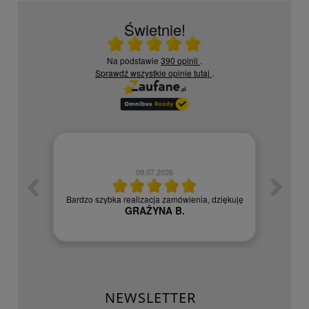
Świetnie!
Ocena średnia 5 na 5
Na podstawie
390 opinii
.
Sprawdź wszystkie opinie
tutaj
.
09.07.2026
zych
Czy
Bardzo szybka realizacja zamówienia, dziękuję
GRAŻYNA B.
NEWSLETTER