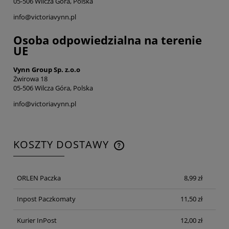
05-506 Wilcza Góra, Polska
info@victoriavynn.pl
Osoba odpowiedzialna na terenie
UE
Vynn Group Sp. z.o.o
Żwirowa 18
05-506 Wilcza Góra, Polska
info@victoriavynn.pl
KOSZTY DOSTAWY
CENA NIE ZAWIERA EWENTUALNYCH KOSZTÓW
PŁATNOŚCI
ORLEN Paczka
8,99 zł
Inpost Paczkomaty
11,50 zł
Kurier InPost
12,00 zł