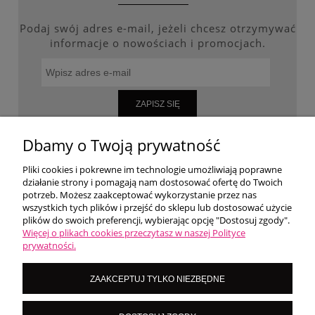
Podaj swój adres e-mail, jeżeli chcesz otrzymywać
informacje o nowościach i promocjach.
ZAPISZ SIĘ
Dbamy o Twoją prywatność
Pliki cookies i pokrewne im technologie umożliwiają poprawne
WARUNKI ZAKUPÓW
działanie strony i pomagają nam dostosować ofertę do Twoich
potrzeb. Możesz zaakceptować wykorzystanie przez nas
wszystkich tych plików i przejść do sklepu lub dostosować użycie
MOJE KONTO
plików do swoich preferencji, wybierając opcję "Dostosuj zgody".
Więcej o plikach cookies przeczytasz w naszej Polityce
prywatności.
O NAS
ZAAKCEPTUJ TYLKO NIEZBĘDNE
LoversNails Paulina Wiktorowicz | Brzozowa 7, 05-300 Targówka, woj