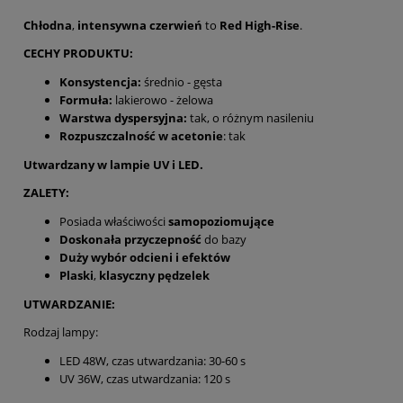
Chłodna
,
intensywna czerwień
to
Red High-Rise
.
CECHY PRODUKTU:
Konsystencja:
średnio - gęsta
Formuła:
lakierowo - żelowa
Warstwa dyspersyjna:
tak, o różnym nasileniu
Rozpuszczalność w acetonie
: tak
Utwardzany w lampie UV i LED.
ZALETY:
Posiada właściwości
samopoziomujące
Doskonała przyczepność
do bazy
Duży wybór odcieni i efektów
Plaski
,
klasyczny pędzelek
UTWARDZANIE:
Rodzaj lampy:
LED 48W, czas utwardzania: 30-60 s
UV 36W, czas utwardzania: 120 s