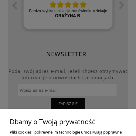
zych
Czy
Bardzo szybka realizacja zamówienia, dziękuję
GRAŻYNA B.
NEWSLETTER
Podaj swój adres e-mail, jeżeli chcesz otrzymywać
informacje o nowościach i promocjach.
ZAPISZ SIĘ
Dbamy o Twoją prywatność
Pliki cookies i pokrewne im technologie umożliwiają poprawne
WARUNKI ZAKUPÓW