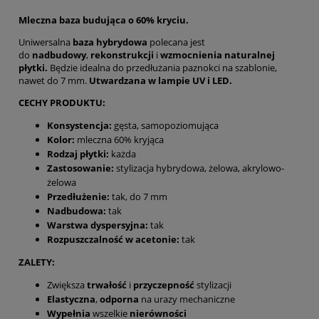
Mleczna baza budująca o 60% kryciu.
Uniwersalna
baza hybrydowa
polecana jest
do
nadbudowy
,
rekonstrukcji
i
wzmocnienia naturalnej
płytki.
Będzie idealna do przedłużania paznokci na szablonie,
nawet do 7 mm.
Utwardzana
w lampie UV i LED.
CECHY PRODUKTU:
Konsystencja:
gęsta, samopoziomująca
Kolor:
mleczna 60% kryjąca
Rodzaj płytki:
każda
Zastosowanie:
stylizacja hybrydowa, żelowa, akrylowo-
żelowa
Przedłużenie:
tak, do 7 mm
Nadbudowa:
tak
Warstwa dyspersyjna:
tak
Rozpuszczalność w acetonie:
tak
ZALETY:
Zwiększa
trwałość
i
przyczepność
stylizacji
Elastyczna
,
odporna
na urazy mechaniczne
Wypełnia
wszelkie
nierówności