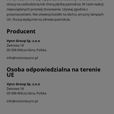
stosuj na uszkodzoną lub chorą płytkę paznokcia. W razie reakcji
niepożądanych przerwij stosowanie. Używaj zgodnie z
przeznaczeniem. Nie otwieraj butelki na słońcu ani przy lampach
UV. Stosuj wyłącznie na zdrowe paznokcie.
Producent
Vynn Group Sp. z.o.o
Żwirowa 18
05-506 Wilcza Góra, Polska
info@victoriavynn.pl
Osoba odpowiedzialna na terenie
UE
Vynn Group Sp. z.o.o
Żwirowa 18
05-506 Wilcza Góra, Polska
info@victoriavynn.pl