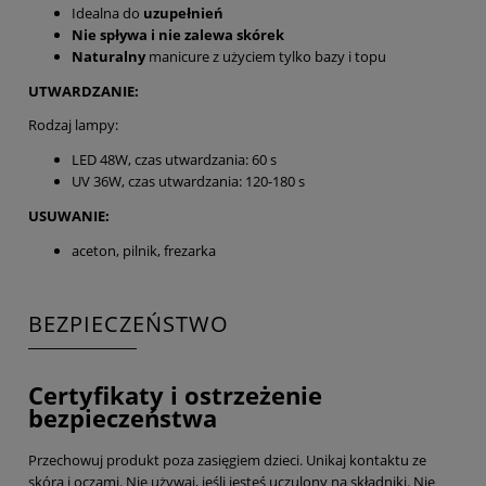
Idealna do
uzupełnień
Nie spływa i nie zalewa skórek
Naturalny
manicure z użyciem tylko bazy i topu
UTWARDZANIE:
Rodzaj lampy:
LED 48W, czas utwardzania: 60 s
UV 36W, czas utwardzania: 120-180 s
USUWANIE:
aceton, pilnik, frezarka
BEZPIECZEŃSTWO
Certyfikaty i ostrzeżenie
bezpieczeństwa
Przechowuj produkt poza zasięgiem dzieci. Unikaj kontaktu ze
skórą i oczami. Nie używaj, jeśli jesteś uczulony na składniki. Nie