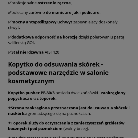
✅
profesjonalne
ostrzenie ręczne
,
✅
polecany zarówno
do manicure jak i pedicure
,
✅mocny antypoślizgowy uchwyt
zapewniający doskonały
chwyt,
✅dodatkowa odporność na korozję
dzięki polerowaniu pastą
szlifierską GOI,
✅Stal nierdzewna
AISI 420
Kopytko do odsuwania skórek -
podstawowe narzędzie w salonie
kosmetycznym
Kopytko pusher PE-30/3
posiada dwie końcówki -
zaokrąglony
popychacz oraz toporek.
⭐Strona zaokrąglona przeznaczona jest do usuwania skórek i
naskórka
gromadzącego się na paznokciach.
⭐Toporek służy do oczyszczania z zanieczyszczeń grzbietów
bocznych i pod paznokciem
(wolny brzeg).
⭐
Znajdzie zastosowanie zarówo przy
manicure oraz pedicure.