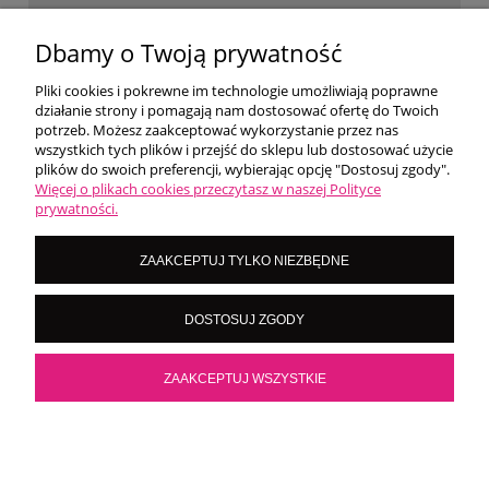
WARUNKI ZAKUPÓW
Dbamy o Twoją prywatność
Pliki cookies i pokrewne im technologie umożliwiają poprawne
działanie strony i pomagają nam dostosować ofertę do Twoich
MOJE KONTO
potrzeb. Możesz zaakceptować wykorzystanie przez nas
wszystkich tych plików i przejść do sklepu lub dostosować użycie
plików do swoich preferencji, wybierając opcję "Dostosuj zgody".
O NAS
Więcej o plikach cookies przeczytasz w naszej Polityce
prywatności.
LoversNails Paulina Wiktorowicz | Brzozowa 7, 05-300 Targówka, woj
ZAAKCEPTUJ TYLKO NIEZBĘDNE
mazowieckie | NIP: 8222395546
Kontakt pn - pt: 8:00 - 16:00 |
|
importmistewiczpartners@gmail.com
DOSTOSUJ ZGODY
536 028 532
POKAŻ PEŁNĄ WERSJĘ STRONY
ZAAKCEPTUJ WSZYSTKIE
Sklep internetowy Shoper.pl
×
Kliknij teraz i sprawdź nasze promocje!