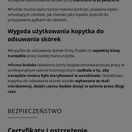
⭐
Pusher można wykorzystać również podczas usuwania ciężko
schodzących zdobień, jak również jako łopatki, łyżeczki do
posypywania pyłkami do zdobień.
Wygoda użytkowania kopytka do
odsuwania skórek
⭐
Kopytko do odsuwania skórek firmy Staleks to
wysokiej klasy
narzędzie
pracy każdej manicurzystki.
⭐Firma Staleks
świadoma istoty bezpieczeństwa podczas pracy w
profesjonalnym salonie kosmetycznym
zadbała o to, aby
narzędzie można było sterylizować w autoklawie
. Dodatkowo
kopytko do odsuwania skórek zostało
wykonane ze stali
nierdzewnej, dzięki czemu będzie służyć w salonie przez długi
czas
.
BEZPIECZEŃSTWO
Certyfikaty i ostrzeżenie