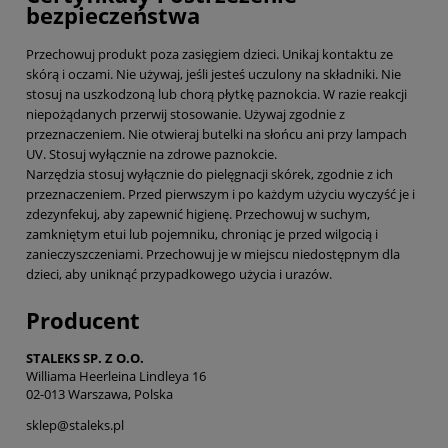
bezpieczeństwa
Przechowuj produkt poza zasięgiem dzieci. Unikaj kontaktu ze
skórą i oczami. Nie używaj, jeśli jesteś uczulony na składniki. Nie
stosuj na uszkodzoną lub chorą płytkę paznokcia. W razie reakcji
niepożądanych przerwij stosowanie. Używaj zgodnie z
przeznaczeniem. Nie otwieraj butelki na słońcu ani przy lampach
UV. Stosuj wyłącznie na zdrowe paznokcie.
Narzędzia stosuj wyłącznie do pielęgnacji skórek, zgodnie z ich
przeznaczeniem. Przed pierwszym i po każdym użyciu wyczyść je i
zdezynfekuj, aby zapewnić higienę. Przechowuj w suchym,
zamkniętym etui lub pojemniku, chroniąc je przed wilgocią i
zanieczyszczeniami. Przechowuj je w miejscu niedostępnym dla
dzieci, aby uniknąć przypadkowego użycia i urazów.
Producent
STALEKS SP. Z O.O.
Williama Heerleina Lindleya 16
02-013 Warszawa, Polska
sklep@staleks.pl