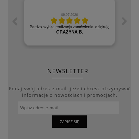
09.07.2026
zych
Czy
Bardzo szybka realizacja zamówienia, dziękuję
GRAŻYNA B.
NEWSLETTER
Podaj swój adres e-mail, jeżeli chcesz otrzymywać
informacje o nowościach i promocjach.
ZAPISZ SIĘ