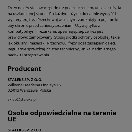
Frezy należy stosować zgodnie z przeznaczeniem, unikając użycia
na uszkodzonej skórze. Po każdym użyciu dokładnie wyczyść i
wysterylizuj frez. Przechowuj w suchym, zamkniętym pojemniku,
aby chronić przed zanieczyszczeniami. Używaj tylko z
kompatybilnymi frezarkami, upewniając się, że frez jest
prawidłowo zamocowany. Stosuj środki ochrony osobistej, takie
jak okulary i maseczki. Przechowuj frezy poza zasięgiem dzieci.
Regularnie sprawdzaj ich stan techniczny, unikaj nadmiernego
nacisku i przegrzewania.
Producent
STALEKS SP. Z O.O.
Williama Heerleina Lindleya 16
02-013 Warszawa, Polska
sklep@staleks.pl
Osoba odpowiedzialna na terenie
UE
STALEKS SP. Z O.O.