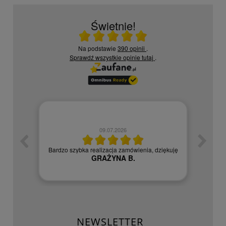
Świetnie!
Ocena średnia 5 na 5
Na podstawie
390 opinii
.
Sprawdź wszystkie opinie
tutaj
.
09.07.2026
zych
Czy
Bardzo szybka realizacja zamówienia, dziękuję
GRAŻYNA B.
NEWSLETTER