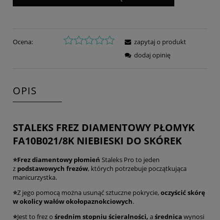
Ocena:
zapytaj o produkt
dodaj opinię
OPIS
STALEKS FREZ DIAMENTOWY PŁOMYK
FA10B021/8K NIEBIESKI DO SKÓREK
⭐Frez diamentowy płomień
Staleks Pro to jeden
z
podstawowych frezów
, których potrzebuje początkująca
manicurzystka.
⭐
Z jego pomocą można usunąć sztuczne pokrycie,
oczyścić
skórę
w okolicy wałów okołopaznokciowych
.
⭐
Jest to frez o
średnim stopniu ścieralności,
a
średnica
wynosi