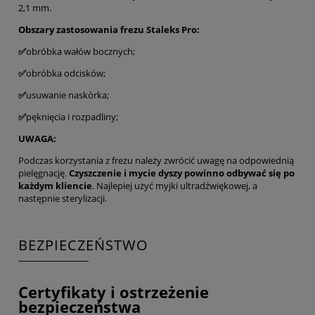
2,1 mm.
Obszary zastosowania frezu Staleks Pro:
✅
obróbka wałów bocznych;
✅
obróbka odcisków;
✅
usuwanie naskórka;
✅
pęknięcia i rozpadliny;
UWAGA:
Podczas korzystania z frezu należy zwrócić uwagę na odpowiednią
pielęgnację.
Czyszczenie i mycie dyszy powinno odbywać się po
każdym kliencie
. Najlepiej użyć myjki ultradźwiękowej, a
następnie sterylizacji.
BEZPIECZEŃSTWO
Certyfikaty i ostrzeżenie
bezpieczeństwa