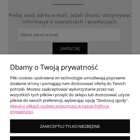
Podaj swój adres e-mail, jeżeli chcesz otrzymywać
informacje o nowościach i promocjach.
ZAPISZ SIĘ
Dbamy o Twoją prywatność
Pliki cookies i pokrewne im technologie umożliwiają poprawne
WARUNKI ZAKUPÓW
działanie strony i pomagają nam dostosować ofertę do Twoich
potrzeb. Możesz zaakceptować wykorzystanie przez nas
wszystkich tych plików i przejść do sklepu lub dostosować użycie
MOJE KONTO
plików do swoich preferencji, wybierając opcję "Dostosuj zgody".
Więcej o plikach cookies przeczytasz w naszej Polityce
prywatności.
O NAS
ZAAKCEPTUJ TYLKO NIEZBĘDNE