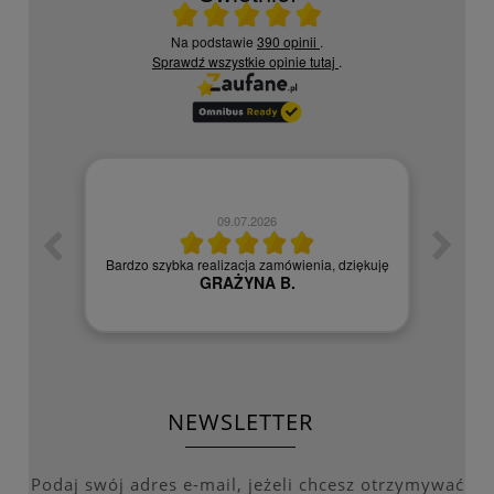
Ocena średnia 5 na 5
Na podstawie
390 opinii
.
Sprawdź wszystkie opinie
tutaj
.
09.07.2026
zych
Czy
Bardzo szybka realizacja zamówienia, dziękuję
GRAŻYNA B.
NEWSLETTER
Podaj swój adres e-mail, jeżeli chcesz otrzymywać