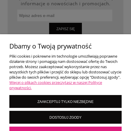
informacje o nowościach i promocjach.
ZAPISZ SIĘ
Dbamy o Twoją prywatność
Pliki cookies i pokrewne im technologie umożliwiają poprawne
WARUNKI ZAKUPÓW
działanie strony i pomagają nam dostosować ofertę do Twoich
potrzeb. Możesz zaakceptować wykorzystanie przez nas
wszystkich tych plików i przejść do sklepu lub dostosować użycie
MOJE KONTO
plików do swoich preferencji, wybierając opcję "Dostosuj zgody".
Więcej o plikach cookies przeczytasz w naszej Polityce
prywatności.
O NAS
ZAAKCEPTUJ TYLKO NIEZBĘDNE
LoversNails Paulina Wiktorowicz | Brzozowa 7, 05-300 Targówka, woj
DOSTOSUJ ZGODY
mazowieckie | NIP: 8222395546
Kontakt pn - pt: 8:00 - 16:00 |
|
importmistewiczpartners@gmail.com