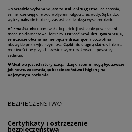
⭐
Narzędzie wykonane jest ze stali chirurgicznej
, co sprawia,
że nie rdzewieją one pod wpływem wilgoci oraz wody. Są bardzo
wytrzymałe, nie tępią się, zaś ostrze nie ulega wyszczerbieniu.
⭐Firma Staleks
opanowała do perfekcji ostrzenie powierzchni
tnącej na diamentowej ściernicy.
Ostrość produktu gwarantuje,
że uczucie obcinania nie będzie drażniące
, a pozwoli na
niezwykle precyzyjną czynność.
Cążki nie ciągną skórek
i nie ma
możliwości, by przy ich prawidłowym użytkowaniu powstały
zadarcia.
❤️Możliwa jest ich sterylizacja, dzięki czemu mogą być zawsze
jak nowe, zapewniając bezpieczeństwo i higienę na
najwyższym poziomie.
BEZPIECZEŃSTWO
Certyfikaty i ostrzeżenie
bezpieczeństwa