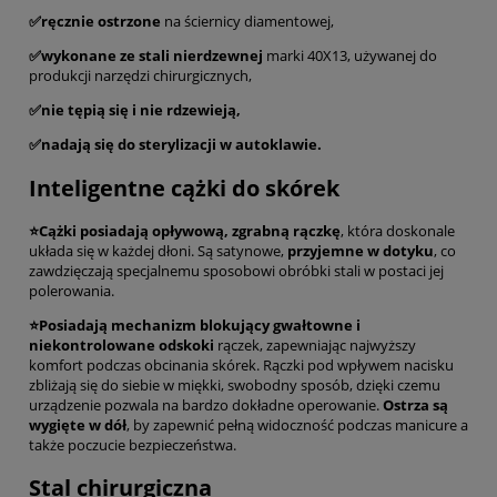
✅ręcznie ostrzone
na ściernicy diamentowej,
✅wykonane ze stali nierdzewnej
marki 40X13, używanej do
produkcji narzędzi chirurgicznych,
✅nie tępią się i nie rdzewieją,
✅nadają się do sterylizacji w autoklawie.
Inteligentne cążki do skórek
⭐Cążki posiadają opływową, zgrabną rączkę
, która doskonale
układa się w każdej dłoni. Są satynowe,
przyjemne w dotyku
, co
zawdzięczają specjalnemu sposobowi obróbki stali w postaci jej
polerowania.
⭐Posiadają mechanizm blokujący gwałtowne i
niekontrolowane odskoki
rączek, zapewniając najwyższy
komfort podczas obcinania skórek. Rączki pod wpływem nacisku
zbliżają się do siebie w miękki, swobodny sposób, dzięki czemu
urządzenie pozwala na bardzo dokładne operowanie.
Ostrza są
wygięte w dół
, by zapewnić pełną widoczność podczas manicure a
także poczucie bezpieczeństwa.
Stal chirurgiczna