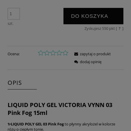
DO KOSZYKA
szt.
Zyskujesz
550
pkt [
?
]
Ocena:
zapytaj o produkt
dodaj opinię
OPIS
LIQUID POLY GEL VICTORIA VYNN 03
Pink Fog 15ml
✨LIQUID POLY GEL 03 Pink Fog
to płynny akrylożel w kolorze
różu o ciepłym tonie.