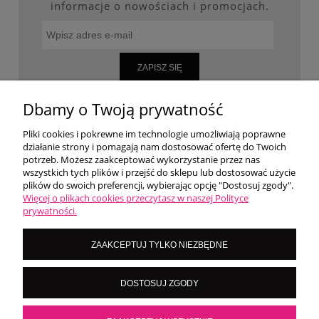
informacje o nowościach i promocjach.
ZAPISZ SIĘ
Dbamy o Twoją prywatność
Pliki cookies i pokrewne im technologie umożliwiają poprawne
WARUNKI ZAKUPÓW
działanie strony i pomagają nam dostosować ofertę do Twoich
potrzeb. Możesz zaakceptować wykorzystanie przez nas
wszystkich tych plików i przejść do sklepu lub dostosować użycie
MOJE KONTO
plików do swoich preferencji, wybierając opcję "Dostosuj zgody".
Więcej o plikach cookies przeczytasz w naszej Polityce
prywatności.
O NAS
ZAAKCEPTUJ TYLKO NIEZBĘDNE
LoversNails Paulina Wiktorowicz | Brzozowa 7, 05-300 Targówka, woj
DOSTOSUJ ZGODY
mazowieckie | NIP: 8222395546
Kontakt pn - pt: 8:00 - 16:00 |
|
importmistewiczpartners@gmail.com
536 028 532