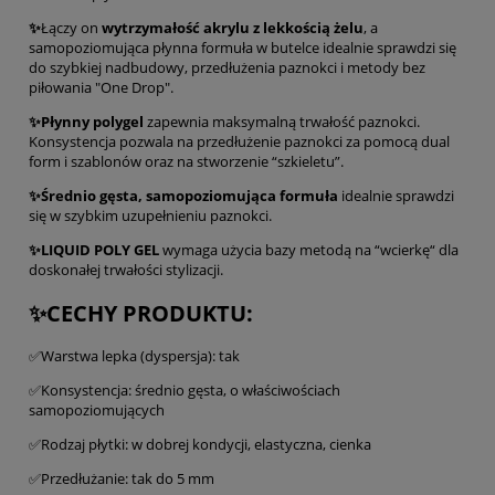
✨
Łączy on
wytrzymałość akrylu z lekkością żelu
, a
samopoziomująca płynna formuła w butelce idealnie sprawdzi się
do szybkiej nadbudowy, przedłużenia paznokci i metody bez
piłowania "One Drop".
✨Płynny polygel
zapewnia maksymalną trwałość paznokci.
Konsystencja pozwala na przedłużenie paznokci za pomocą dual
form i szablonów oraz na stworzenie “szkieletu”.
✨Średnio gęsta, samopoziomująca formuła
idealnie sprawdzi
się w szybkim uzupełnieniu paznokci.
✨LIQUID POLY GEL
wymaga użycia bazy metodą na “wcierkę“ dla
doskonałej trwałości stylizacji.
✨CECHY PRODUKTU:
✅Warstwa lepka (dyspersja): tak
✅Konsystencja: średnio gęsta, o właściwościach
samopoziomujących
✅Rodzaj płytki: w dobrej kondycji, elastyczna, cienka
✅Przedłużanie: tak do 5 mm