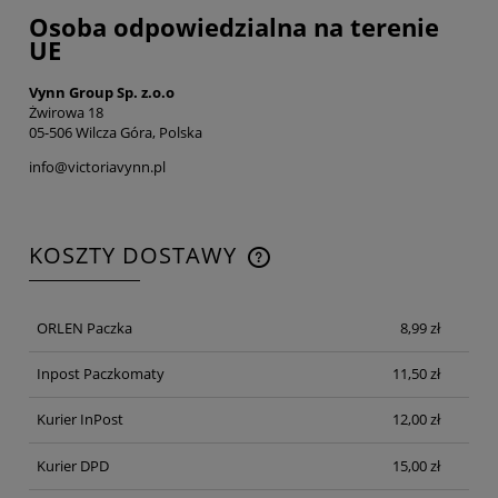
Osoba odpowiedzialna na terenie
UE
Vynn Group Sp. z.o.o
Żwirowa 18
05-506 Wilcza Góra, Polska
info@victoriavynn.pl
KOSZTY DOSTAWY
CENA NIE ZAWIERA EWENTUALNYCH KOSZTÓW
PŁATNOŚCI
ORLEN Paczka
8,99 zł
Inpost Paczkomaty
11,50 zł
Kurier InPost
12,00 zł
Kurier DPD
15,00 zł