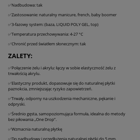
✅Nadbudowa: tak
✅Zastosowanie: naturalny manicure, french, baby boomer
✅3-fazowy system: (baza, LIQUID POLY GEL, top)
✅Temperatura przechowywania: 4-27 °C
✅Chronić przed światłem słonecznym: tak
ZALETY:
✅Połączenie żelu i akrylu: łączy w sobie elastyczność żelu z
trwałością akrylu.
✅Elastyczny produkt, dopasowuje się do naturalnej płytki
paznokcia, zmniejszając ryzyko zapowietrzeń.
✅Trwały, odporny na uszkodzenia mechaniczne, pękanie i
odpryski.
✅Średnio gęsta, samopoziomująca formuła, idealna do metody
bez piłowania „One Drop”.
✅Wzmacnia naturalną płytkę
✅Do nadbudowy i przedłużenia naturalnej płytki do 5 mm.