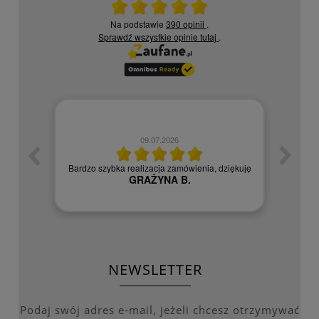
Ocena średnia 5 na 5
Na podstawie
390 opinii
.
Sprawdź wszystkie opinie
tutaj
.
09.07.2026
zych
Czy
Bardzo szybka realizacja zamówienia, dziękuję
GRAŻYNA B.
NEWSLETTER
Podaj swój adres e-mail, jeżeli chcesz otrzymywać