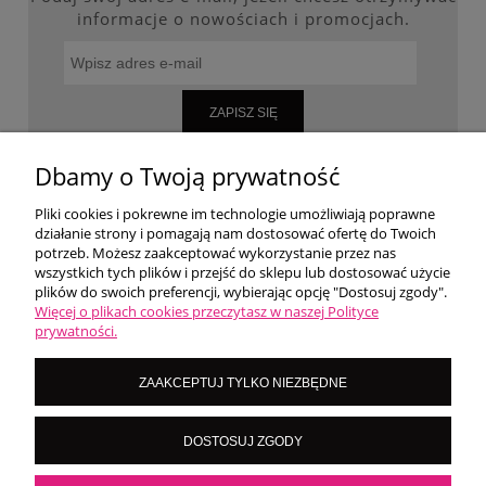
informacje o nowościach i promocjach.
ZAPISZ SIĘ
Dbamy o Twoją prywatność
Pliki cookies i pokrewne im technologie umożliwiają poprawne
WARUNKI ZAKUPÓW
działanie strony i pomagają nam dostosować ofertę do Twoich
potrzeb. Możesz zaakceptować wykorzystanie przez nas
wszystkich tych plików i przejść do sklepu lub dostosować użycie
MOJE KONTO
plików do swoich preferencji, wybierając opcję "Dostosuj zgody".
Więcej o plikach cookies przeczytasz w naszej Polityce
prywatności.
O NAS
ZAAKCEPTUJ TYLKO NIEZBĘDNE
LoversNails Paulina Wiktorowicz | Brzozowa 7, 05-300 Targówka, woj
DOSTOSUJ ZGODY
mazowieckie | NIP: 8222395546
Kontakt pn - pt: 8:00 - 16:00 |
|
importmistewiczpartners@gmail.com