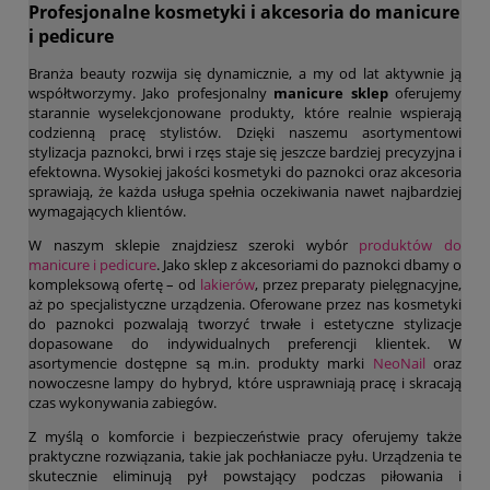
Profesjonalne kosmetyki i akcesoria do manicure
i pedicure
Branża beauty rozwija się dynamicznie, a my od lat aktywnie ją
współtworzymy. Jako profesjonalny
manicure sklep
oferujemy
starannie wyselekcjonowane produkty, które realnie wspierają
codzienną pracę stylistów. Dzięki naszemu asortymentowi
stylizacja paznokci, brwi i rzęs staje się jeszcze bardziej precyzyjna i
efektowna. Wysokiej jakości kosmetyki do paznokci oraz akcesoria
sprawiają, że każda usługa spełnia oczekiwania nawet najbardziej
wymagających klientów.
W naszym sklepie znajdziesz szeroki wybór
produktów do
manicure i pedicure
. Jako sklep z akcesoriami do paznokci dbamy o
kompleksową ofertę – od
lakierów
, przez preparaty pielęgnacyjne,
aż po specjalistyczne urządzenia. Oferowane przez nas kosmetyki
do paznokci pozwalają tworzyć trwałe i estetyczne stylizacje
dopasowane do indywidualnych preferencji klientek. W
asortymencie dostępne są m.in. produkty marki
NeoNail
oraz
nowoczesne lampy do hybryd, które usprawniają pracę i skracają
czas wykonywania zabiegów.
Z myślą o komforcie i bezpieczeństwie pracy oferujemy także
praktyczne rozwiązania, takie jak pochłaniacze pyłu. Urządzenia te
skutecznie eliminują pył powstający podczas piłowania i