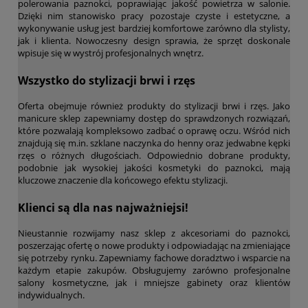
polerowania paznokci, poprawiając jakość powietrza w salonie.
Dzięki nim stanowisko pracy pozostaje czyste i estetyczne, a
wykonywanie usług jest bardziej komfortowe zarówno dla stylisty,
jak i klienta. Nowoczesny design sprawia, że sprzęt doskonale
wpisuje się w wystrój profesjonalnych wnętrz.
Wszystko do stylizacji brwi i rzęs
Oferta obejmuje również produkty do stylizacji brwi i rzęs. Jako
manicure sklep zapewniamy dostęp do sprawdzonych rozwiązań,
które pozwalają kompleksowo zadbać o oprawę oczu. Wśród nich
znajdują się m.in. szklane naczynka do henny oraz jedwabne kępki
rzęs o różnych długościach. Odpowiednio dobrane produkty,
podobnie jak wysokiej jakości kosmetyki do paznokci, mają
kluczowe znaczenie dla końcowego efektu stylizacji.
Klienci są dla nas najważniejsi!
Nieustannie rozwijamy nasz sklep z akcesoriami do paznokci,
poszerzając ofertę o nowe produkty i odpowiadając na zmieniające
się potrzeby rynku. Zapewniamy fachowe doradztwo i wsparcie na
każdym etapie zakupów. Obsługujemy zarówno profesjonalne
salony kosmetyczne, jak i mniejsze gabinety oraz klientów
indywidualnych.