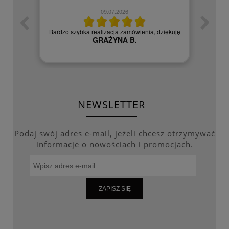
09.07.2026
zych
Czy
Bardzo szybka realizacja zamówienia, dziękuję
GRAŻYNA B.
NEWSLETTER
Podaj swój adres e-mail, jeżeli chcesz otrzymywać
informacje o nowościach i promocjach.
ZAPISZ SIĘ