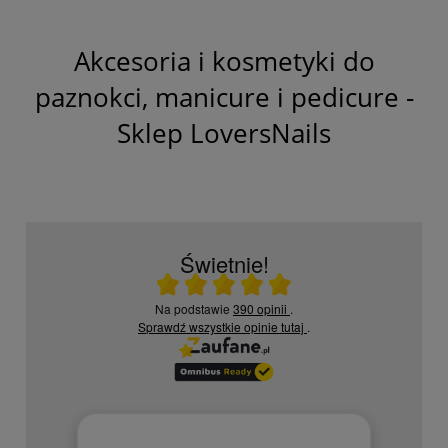
Akcesoria i kosmetyki do
paznokci, manicure i pedicure -
Sklep LoversNails
Świetnie!
Ocena średnia 5 na 5
Na podstawie
390 opinii
.
Sprawdź wszystkie opinie
tutaj
.