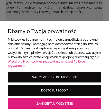
Jeśli interesuje cię stylizacja paznokci, brwi lub rzęs, nasz manicure
sklep to miejsce, w którym znajdziesz wszystko, czego
potrzebujesz do pracy i rozwoju swoich umiejętności.
WARUNKI ZAKUPÓW
Dbamy o Twoją prywatność
Pliki cookies i pokrewne im technologie umożliwiają poprawne
działanie strony i pomagają nam dostosować ofertę do Twoich
MOJE KONTO
potrzeb. Możesz zaakceptować wykorzystanie przez nas
wszystkich tych plików i przejść do sklepu lub dostosować użycie
plików do swoich preferencji, wybierając opcję "Dostosuj zgody".
O NAS
Więcej o plikach cookies przeczytasz w naszej Polityce
prywatności.
LoversNails Paulina Wiktorowicz | Brzozowa 7, 05-300 Targówka, woj
ZAAKCEPTUJ TYLKO NIEZBĘDNE
mazowieckie | NIP: 8222395546
Kontakt pn - pt: 8:00 - 16:00 |
|
importmistewiczpartners@gmail.com
DOSTOSUJ ZGODY
536 028 532
POKAŻ PEŁNĄ WERSJĘ STRONY
ZAAKCEPTUJ WSZYSTKIE
Sklep internetowy Shoper.pl